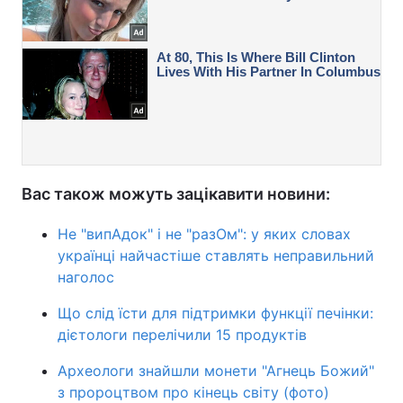
Вас також можуть зацікавити новини:
Не "випАдок" і не "разОм": у яких словах
українці найчастіше ставлять неправильний
наголос
Що слід їсти для підтримки функції печінки:
дієтологи перелічили 15 продуктів
Археологи знайшли монети "Агнець Божий"
з пророцтвом про кінець світу (фото)