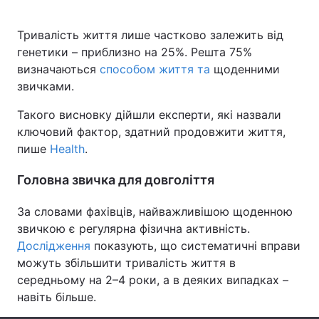
Тривалість життя лише частково залежить від
генетики – приблизно на 25%. Решта 75%
Головна
Війна
визначаються
способом життя та
щоденними
звичками.
Україна
Політика
Такого висновку дійшли експерти, які назвали
Економіка
Світ
ключовий фактор, здатний продовжити життя,
пише
Health
.
Спорт
Наука
Головна звичка для довголіття
Техно і зв'язок
Лайт
За словами фахівців, найважливішою щоденною
Зброя
Інциденти
звичкою є регулярна фізична активність.
Дослідження
показують, що систематичні вправи
Здоров'я
Туризм
можуть збільшити тривалість життя в
середньому на 2–4 роки, а в деяких випадках –
Цікавинки
Погода
навіть більше.
Екологія
Регіони