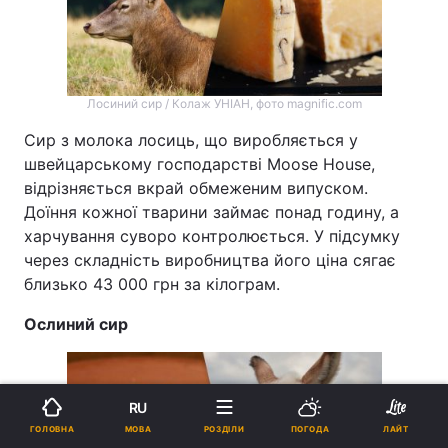
Лосиний сир / Колаж УНІАН, фото magnific.com
Сир з молока лосиць, що виробляється у
швейцарському господарстві Moose House,
відрізняється вкрай обмеженим випуском.
Доїння кожної тварини займає понад годину, а
харчування суворо контролюється. У підсумку
через складність виробництва його ціна сягає
близько 43 000 грн за кілограм.
Ослиний сир
RU
МОВА
ГОЛОВНА
РОЗДІЛИ
ПОГОДА
ЛАЙТ