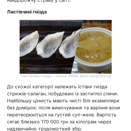
Ластівчині гнізда
"Ластівчині гнізда" / Колаж УНІАН, фото wikipedia.org
До схожої категорії належать їстівні гнізда
стрижів-салаган, побудовані із застиглої слини.
Найбільшу цінність мають чисті білі екземпляри
без домішок: після вимочування та варіння вони
перетворюються на густий суп-желе. Вартість
сягає близько 170 000 грн за кілограм через
надзвичайно трудомісткий збір.