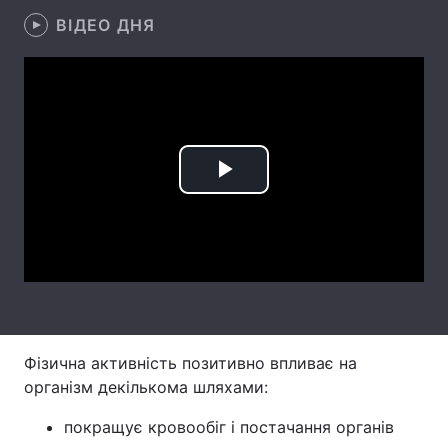
ВІДЕО ДНЯ
Лонгріди
Відео з Youtube
Статті
Інтерв'ю
Думки
Архів
Вакансії
Play
Контакти
Video
Послуги
Фізична активність позитивно впливає на
організм декількома шляхами:
покращує кровообіг і постачання органів