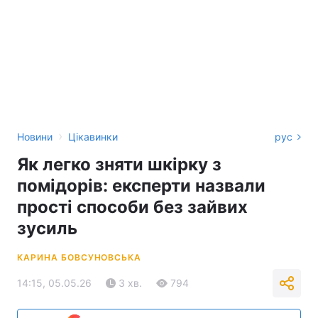
›
Новини
Цікавинки
рус
Як легко зняти шкірку з
помідорів: експерти назвали
прості способи без зайвих
зусиль
КАРИНА БОВСУНОВСЬКА
14:15, 05.05.26
3 хв.
794