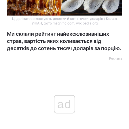
Ці делікатеси коштують десятки й сотні тисяч доларів / Колаж
УНІАН, фото magnific.com, wikipedia.org
Ми склали рейтинг найексклюзивніших
страв, вартість яких коливається від
десятків до сотень тисяч доларів за порцію.
Реклама
ad