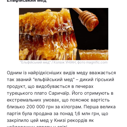
"Ельфійський мед" / Колаж УНІАН, фото magnific.com
Одним із найрідкісніших видів меду вважається
так званий "ельфійський мед" – дикий гірський
продукт, що видобувається в печерах
турецького плато Саричаїр. Його отримують в
екстремальних умовах, що пояснює вартість
близько 200 000 грн за кілограм. Перша велика
партія була продана за понад 1,6 млн грн, що
закріпило цей мед у Книзі рекордів як
найдорожчу страву у світі.