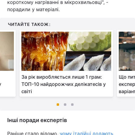
короткому нагріванні в мікрохвильовці", -
порадили у матеріалі.
ЧИТАЙТЕ ТАКОЖ:
я
За рік виробляється лише 1 грам:
Що пит
у
ТОП-10 найдорожчих делікатесів у
експер
світі
варіан
Інші поради експертів
Раніше стало відомо,
чому італійці додають