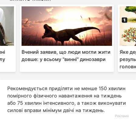
ені
Вчений заявив, що люди могли жити
Яке де
улу
довше: у всьому "винні" динозаври
резуль
головн
Рекомендується приділяти не менше 150 хвилин
помірного фізичного навантаження на тиждень
або 75 хвилин інтенсивного, а також виконувати
силові вправи мінімум двічі на тиждень.
Реклама