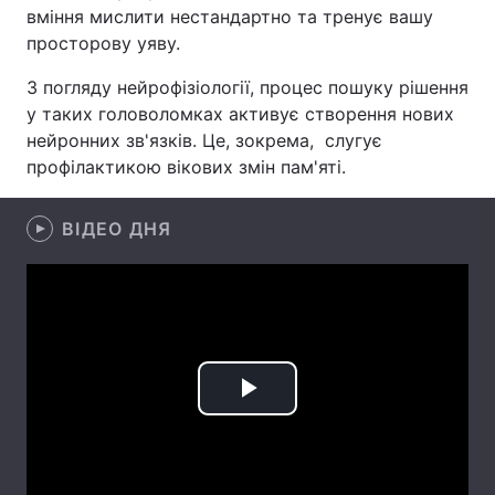
вміння мислити нестандартно та тренує вашу
Лонгріди
просторову уяву.
З погляду нейрофізіології, процес пошуку рішення
Відео з Youtube
Статті
у таких головоломках активує створення нових
нейронних зв'язків. Це, зокрема, слугує
Інтерв'ю
Думки
профілактикою вікових змін пам'яті.
Архів
Вакансії
ВІДЕО ДНЯ
Контакти
Послуги
Play
Video