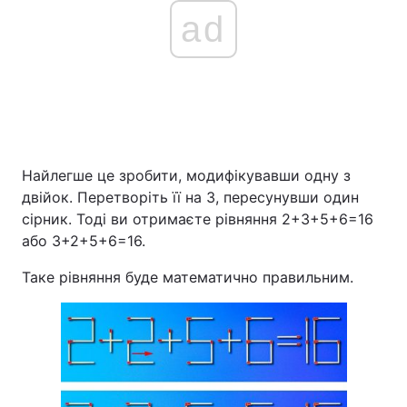
ad
Найлегше це зробити, модифікувавши одну з
двійок. Перетворіть її на 3, пересунувши один
сірник. Тоді ви отримаєте рівняння 2+3+5+6=16
або 3+2+5+6=16.
Таке рівняння буде математично правильним.