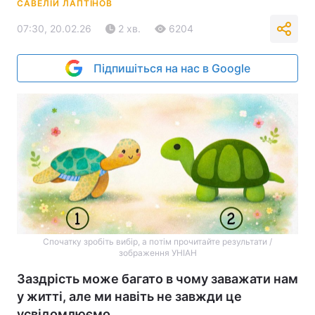
САВЕЛІЙ ЛАПТІНОВ
07:30, 20.02.26
2 хв.
6204
Підпишіться на нас в Google
Спочатку зробіть вибір, а потім прочитайте результати /
зображення УНІАН
Заздрість може багато в чому заважати нам
у житті, але ми навіть не завжди це
усвідомлюємо.