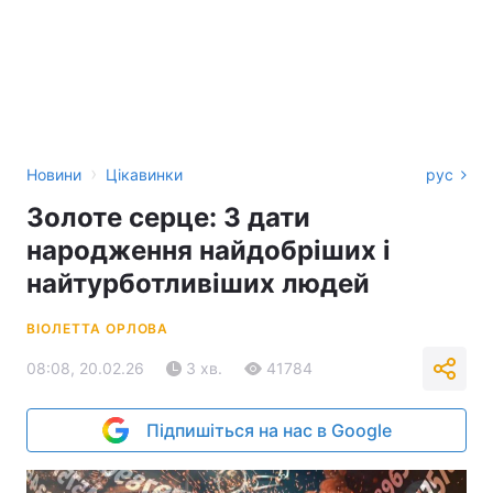
›
Новини
Цікавинки
рус
Золоте серце: 3 дати
народження найдобріших і
найтурботливіших людей
ВІОЛЕТТА ОРЛОВА
08:08, 20.02.26
3 хв.
41784
Підпишіться на нас в Google