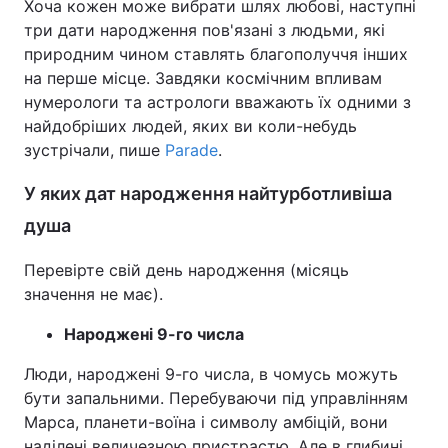
Хоча кожен може вибрати шлях любові, наступні
три дати народження пов'язані з людьми, які
природним чином ставлять благополуччя інших
на перше місце. Завдяки космічним впливам
нумерологи та астрологи вважають їх одними з
найдобріших людей, яких ви коли-небудь
зустрічали, пише
Parade
.
У яких дат народження найтурботливіша
душа
Перевірте свій день народження (місяць
значення не має).
Народжені 9-го числа
Люди, народжені 9-го числа, в чомусь можуть
бути запальними. Перебуваючи під управлінням
Марса, планети-воїна і символу амбіцій, вони
наділені величезною пристрастю. Але в глибині