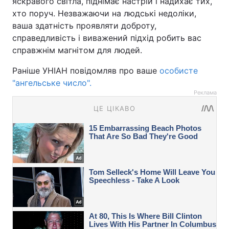
яскравого світла, піднімає настрій і надихає тих,
хто поруч. Незважаючи на людські недоліки,
ваша здатність проявляти доброту,
справедливість і виважений підхід робить вас
справжнім магнітом для людей.
Раніше УНІАН повідомляв про ваше
особисте
"ангельське число".
Реклама