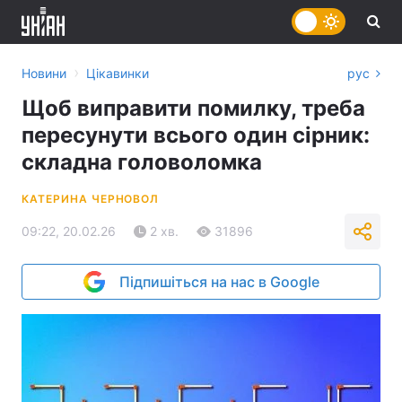
›
Новини
Цікавинки
рус
Щоб виправити помилку, треба
пересунути всього один сірник:
складна головоломка
КАТЕРИНА ЧЕРНОВОЛ
09:22, 20.02.26
2 хв.
31896
Підпишіться на нас в Google