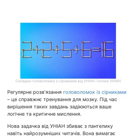
Головна
Війна
Україна
Політика
Економіка
Світ
Спорт
Наука
Техно і зв'язок
Лайт
Складна головоломка з сірниками від УНІАН / колаж УНІАН
Регулярне розв'язання
головоломок із сірниками
Зброя
Інциденти
– це справжнє тренування для мозку. Під час
вирішення таких завдань задіюються ваше
Здоров'я
Туризм
логічне та критичне мислення.
Цікавинки
Погода
Нова задачка від УНІАН збиває з пантелику
навіть найрозумніших читачів. Вона вимагає
Екологія
Регіони