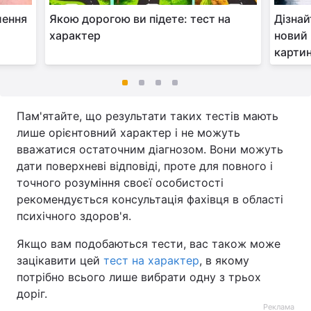
лення
Якою дорогою ви підете: тест на
Дізнай
характер
новий 
карти
Пам'ятайте, що результати таких тестів мають
лише орієнтовний характер і не можуть
вважатися остаточним діагнозом. Вони можуть
дати поверхневі відповіді, проте для повного і
точного розуміння своєї особистості
рекомендується консультація фахівця в області
психічного здоров'я.
Якщо вам подобаються тести, вас також може
зацікавити цей
тест на характер
, в якому
потрібно всього лише вибрати одну з трьох
доріг.
Реклама