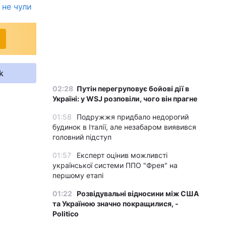
 не чули
k
02:28
Путін перегруповує бойові дії в
Україні: у WSJ розповіли, чого він прагне
01:58
Подружжя придбало недорогий
будинок в Італії, але незабаром виявився
головний підступ
01:57
Експерт оцінив можливсті
української системи ППО "Фрея" на
першому етапі
01:22
Розвідувальні відносини між США
та Україною значно покращилися, -
Politico