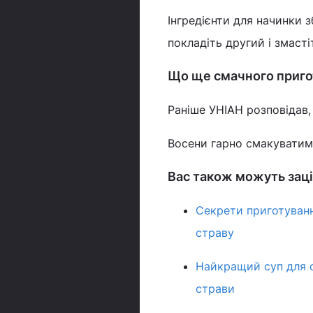
Інгредієнти для начинки 
покладіть другий і змас
Що ще смачного приго
Раніше УНІАН розповідав,
Восени гарно смакувати
Вас також можуть заці
Секрети приготуванн
страву
Найкращий суп для с
страви