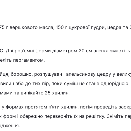
5 г вершкового масла, 150 г цукрової пудри, цедра та 2
0C. Дві роз'ємні форми діаметром 20 см злегка змастіть
еліть пергаментом.
яйця, борошно, розпушувач і апельсинову цедру у велик
вилин або до тих пір, поки суміш не стане однорідною.
рмами та випікайте 25 хвилин.
у формах протягом п’яти хвилин, потім проведіть заок
 форм і обережно переверніть їх на решітку. Зніміть пе
лодження.