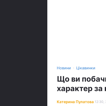
›
Новини
Цікавинки
Що ви побач
характер за
Катерина Пулатова
12:30,