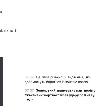
На
кількості
07:57
Не лише смачно: 9 видів чаїв, які
допоможуть боротися із зайвою вагою
07:37
Зеленський звинуватив партнерів у
"жахливих жертвах" після удару по Києву,
– WP