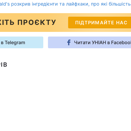
d's розкрив інгредієнти та лайфхаки, про які більшість
ІТЬ ПРОЄКТУ
ПІДТРИМАЙТЕ НАС
 в Telegram
Читати УНІАН в Faceboo
ІВ