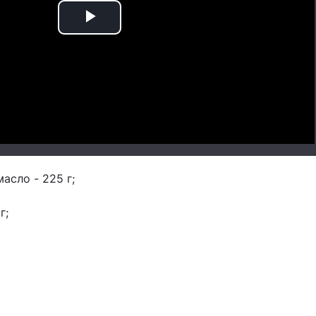
Play
Video
асло - 225 г;
г;