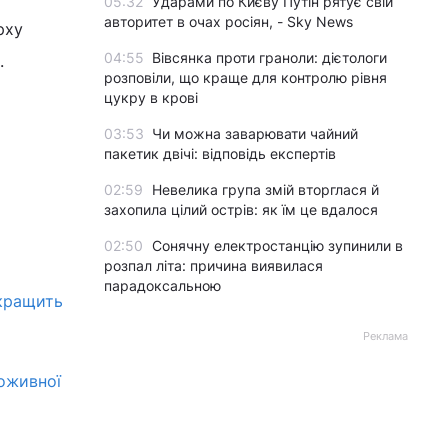
05:32
Ударами по Києву Путін рятує свій
авторитет в очах росіян, - Sky News
рху
04:55
Вівсянка проти граноли: дієтологи
.
розповіли, що краще для контролю рівня
цукру в крові
03:53
Чи можна заварювати чайний
пакетик двічі: відповідь експертів
02:59
Невелика група змій вторглася й
захопила цілий острів: як їм це вдалося
02:50
Сонячну електростанцію зупинили в
розпал літа: причина виявилася
парадоксальною
окращить
Реклама
поживної