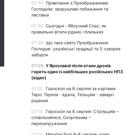
07:30
Привітання з Преображенням
Господнім: зворушливі побажання та
листівки
07:30
Сьогодні - Яблучний Спас: як
правильно вітати рідних і близьких
07:30
Що таке свято Преображення
Господнє: українські традиції та 5 суворих
заборон
07:26
У Ярославлі після атаки дронів
горить один із найбільших російських НПЗ
(відео)
07:20
Гороскоп на 6 серпня за картами
Таро: Терези - вдача, Тельцям - швидкі
рішення
07:10
Гороскоп на 6 серпня: Стрільцям –
сповільнитися, Скорпіонам –
перенапруження
07:10
Магнітні бурі 6–8 серпня: коли