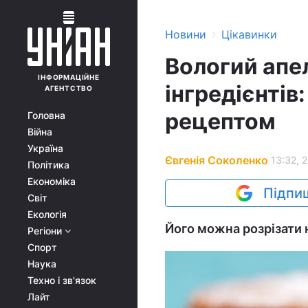
›
Новини
Цікавинки
Вологий апе
ІНФОРМАЦІЙНЕ
інгредієнтів
АГЕНТСТВО
рецептом
Головна
Війна
Україна
Євгенія Соколенко
13:32, 
Політика
Економіка
Підпиш
Світ
Екологія
Його можна розрізати н
Регіони
Спорт
Наука
Техно і зв'язок
Лайт