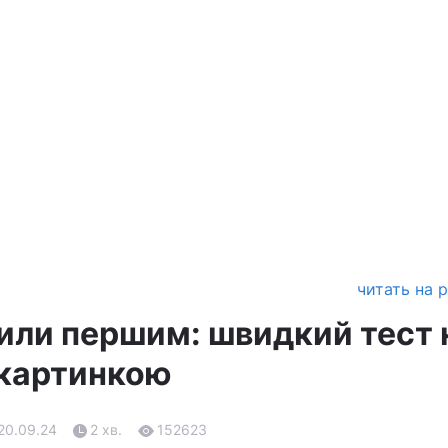
читать на 
или першим: швидкий тест 
 картинкою
 20.09.24
2 хв.
152623