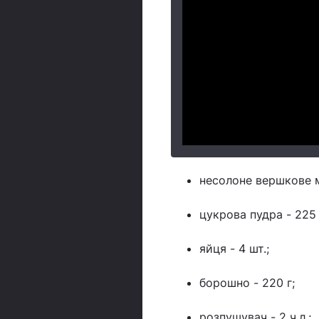
несолоне вершкове м
цукрова пудра - 225 
яйця - 4 шт.;
борошно - 220 г;
розпушувач - 2 ч.л.;