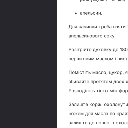
апельсин.
Для начинки треба взяти 7
апельсинового соку.
Розігрійте духовку до 18
вершковим маслом і вист
Помістіть масло, цукор, 
збивайте протягом двох х
Розподіліть тісто між фо
Залиште коржі охолонути 
ножем для масла по краях
залиште до повного охо