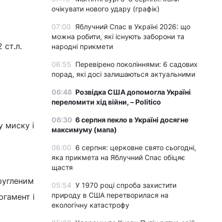
очікувати нового удару (графік)
07:00
Яблучний Спас в Україні 2026: що
можна робити, які існують заборони та
 ст.л.
народні прикмети
06:55
Перевірено поколіннями: 6 садових
порад, які досі залишаються актуальними
06:48
Розвідка США допомогла Україні
переломити хід війни, – Politico
06:30
6 серпня пекло в Україні досягне
у миску і
максимуму (мапа)
06:00
6 серпня: церковне свято сьогодні,
яка прикмета на Яблучний Спас обіцяє
щастя
ругленим
05:54
У 1970 році спроба захистити
природу в США перетворилася на
ргамент і
екологічну катастрофу