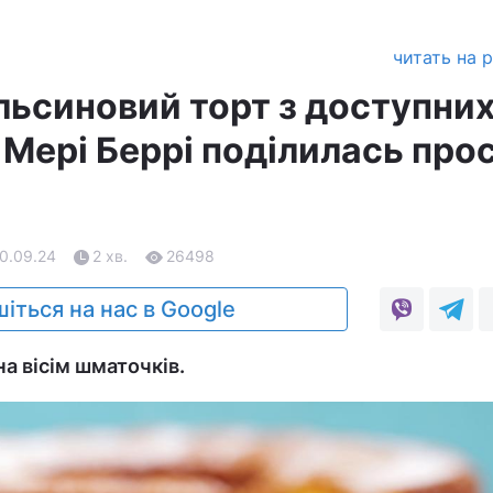
читать на 
льсиновий торт з доступни
: Мері Беррі поділилась про
20.09.24
2 хв.
26498
іться на нас в Google
а вісім шматочків.