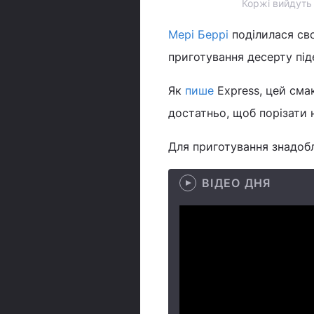
Коржі вийдуть
Мері Беррі
поділилася св
приготування десерту під
Як
пише
Еxpress, цей сма
достатньо, щоб порізати н
Для приготування знадобл
ВІДЕО ДНЯ