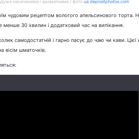
 дуже насиченими і ароматними / фото
ua.depositphotos.com
оїм чудовим рецептом вологого апельсинового торта. 
е менше 30 хвилин і додатковий час на випікання.
колик самодостатній і гарно пасує до чаю чи кави. Цієї 
а вісім шматочків.
яться: