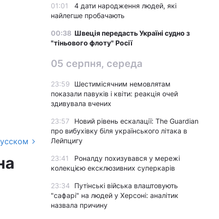
01:01
4 дати народження людей, які
найлегше пробачають
00:38
Швеція передасть Україні судно з
"тіньового флоту" Росії
05 серпня, середа
23:59
Шестимісячним немовлятам
показали павуків і квіти: реакція очей
здивувала вчених
23:57
Новий рівень ескалації: The Guardian
про вибухівку біля українського літака в
русском
Лейпцигу
на
23:41
Роналду похизувався у мережі
колекцією ексклюзивних суперкарів
23:34
Путінські війська влаштовують
"сафарі" на людей у Херсоні: аналітик
назвала причину