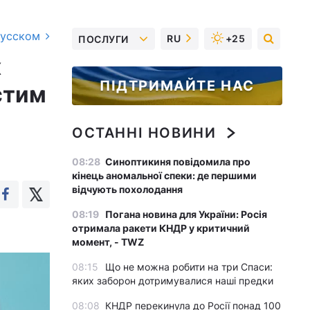
русском
RU
+25
ПОСЛУГИ
х
ПІДТРИМАЙТЕ НАС
стим
ОСТАННІ НОВИНИ
08:28
Синоптикиня повідомила про
кінець аномальної спеки: де першими
відчують похолодання
08:19
Погана новина для України: Росія
отримала ракети КНДР у критичний
момент, - TWZ
08:15
Що не можна робити на три Спаси:
яких заборон дотримувалися наші предки
08:08
КНДР перекинула до Росії понад 100