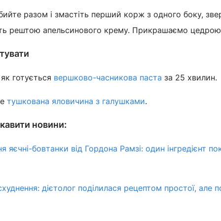
збийте разом і змастіть перший корж з одного боку, зве
тіть рештою апельсинового крему. Прикрашаємо цедрою
тувати
 як готується
вершково-часникова паста
за 25 хвилин.
ме
тушкована яловичина з галушками
.
кавити новини:
я яєчні-бовтанки від Гордона Рамзі: один інгредієнт п
худнення: дієтолог поділилася рецептом простої, але 