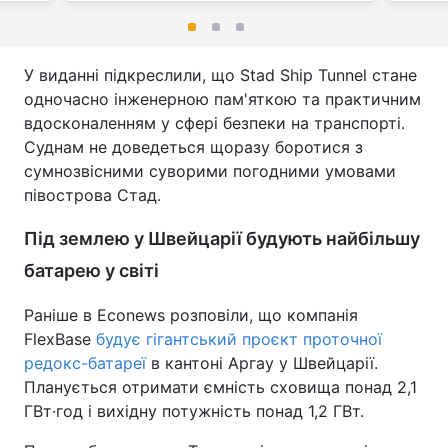
У виданні підкреслили, що Stad Ship Tunnel стане
одночасно інженерною пам'яткою та практичним
вдосконаленням у сфері безпеки на транспорті.
Суднам не доведеться щоразу боротися з
сумнозвісними суворими погодними умовами
півострова Стад.
Під землею у Швейцарії будують найбільшу
батарею у світі
Раніше в Econews розповіли, що компанія
FlexBase
будує гігантський проєкт проточної
редокс-батареї
в кантоні Аргау у Швейцарії.
Планується отримати ємність сховища понад 2,1
ГВт·год і вихідну потужність понад 1,2 ГВт.