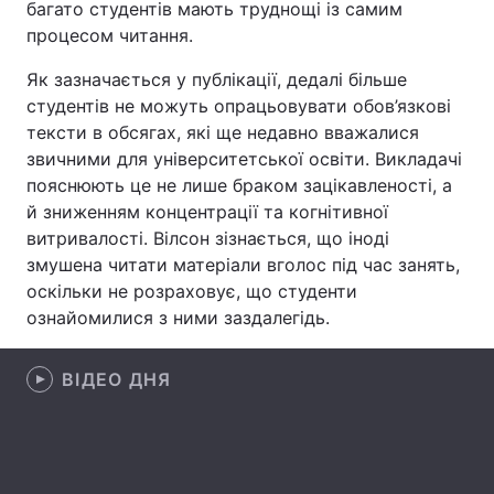
багато студентів мають труднощі із самим
процесом читання.
Лонгріди
Як зазначається у публікації, дедалі більше
Відео з Youtube
Статті
студентів не можуть опрацьовувати обов’язкові
тексти в обсягах, які ще недавно вважалися
Інтерв'ю
Думки
звичними для університетської освіти. Викладачі
пояснюють це не лише браком зацікавленості, а
Архів
Вакансії
й зниженням концентрації та когнітивної
витривалості. Вілсон зізнається, що іноді
Контакти
змушена читати матеріали вголос під час занять,
оскільки не розраховує, що студенти
Послуги
ознайомилися з ними заздалегідь.
ВІДЕО ДНЯ