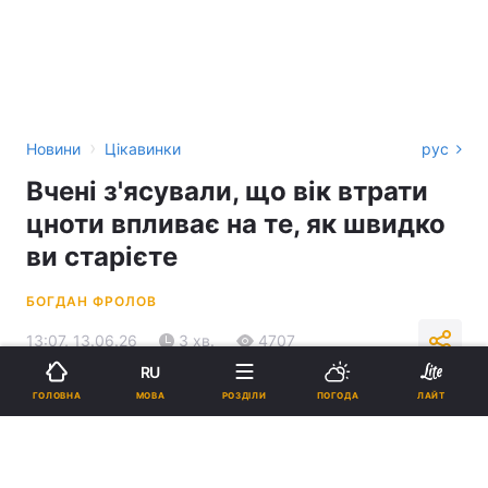
›
Новини
Цікавинки
рус
Вчені з'ясували, що вік втрати
цноти впливає на те, як швидко
ви старієте
БОГДАН ФРОЛОВ
13:07, 13.06.26
3 хв.
4707
RU
МОВА
ГОЛОВНА
РОЗДІЛИ
ПОГОДА
ЛАЙТ
Підпишіться на нас в Google