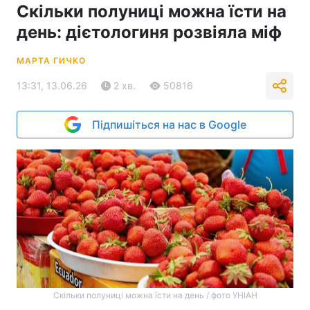
Скільки полуниці можна їсти на
день: дієтологиня розвіяла міф
МАРТА ГИЧКО
13:31, 13.06.26
2 хв.
50816
Підпишіться на нас в Google
Скільки полуниці можна їсти на день / фото УНІАН