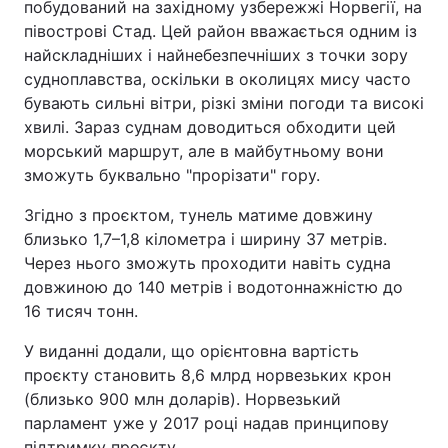
побудований на західному узбережжі Норвегії, на
півострові Стад. Цей район вважається одним із
найскладніших і найнебезпечніших з точки зору
судноплавства, оскільки в околицях мису часто
бувають сильні вітри, різкі зміни погоди та високі
хвилі. Зараз суднам доводиться обходити цей
морський маршрут, але в майбутньому вони
зможуть буквально "прорізати" гору.
Згідно з проєктом, тунель матиме довжину
близько 1,7–1,8 кілометра і ширину 37 метрів.
Через нього зможуть проходити навіть судна
довжиною до 140 метрів і водотоннажністю до
16 тисяч тонн.
У виданні додали, що орієнтовна вартість
проєкту становить 8,6 млрд норвезьких крон
(близько 900 млн доларів). Норвезький
парламент уже у 2017 році надав принципову
підтримку проєкту.