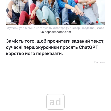
Зумери усе більше нагадують катастрофу в історії людства / фото
ua.depositphotos.com
Замість того, щоб прочитати заданий текст,
сучасні першокурсники просять ChatGPT
коротко його переказати.
Реклама
ad