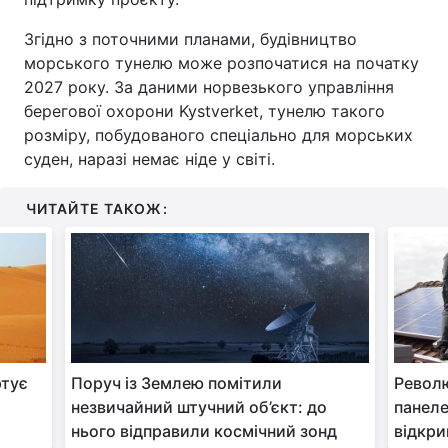
Згідно з поточними планами, будівництво
морського тунелю може розпочатися на початку
2027 року. За даними норвезького управління
берегової охорони Kystverket, тунелю такого
розміру, побудованого спеціально для морських
суден, наразі немає ніде у світі.
ЧИТАЙТЕ ТАКОЖ:
ртує
Поруч із Землею помітили
Револю
незвичайний штучний об’єкт: до
панеле
нього відправили космічний зонд
відкри