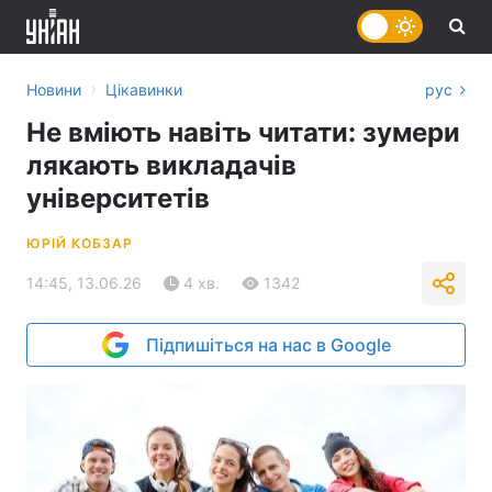
›
Новини
Цікавинки
рус
Не вміють навіть читати: зумери
лякають викладачів
університетів
ЮРІЙ КОБЗАР
14:45, 13.06.26
4 хв.
1342
Підпишіться на нас в Google