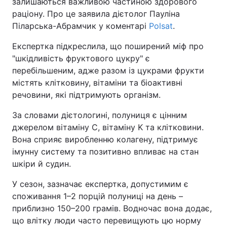
залишаються важливою частиною здорового
раціону. Про це заявила дієтолог Пауліна
Піларська-Абрамчик у коментарі
Polsat
.
Експертка підкреслила, що поширений міф про
"шкідливість фруктового цукру" є
перебільшеним, адже разом із цукрами фрукти
містять клітковину, вітаміни та біоактивні
речовини, які підтримують організм.
За словами дієтологині, полуниця є цінним
джерелом вітаміну C, вітаміну K та клітковини.
Вона сприяє виробленню колагену, підтримує
імунну систему та позитивно впливає на стан
шкіри й судин.
У сезон, зазначає експертка, допустимим є
споживання 1–2 порцій полуниці на день –
приблизно 150–200 грамів. Водночас вона додає,
що влітку люди часто перевищують цю норму