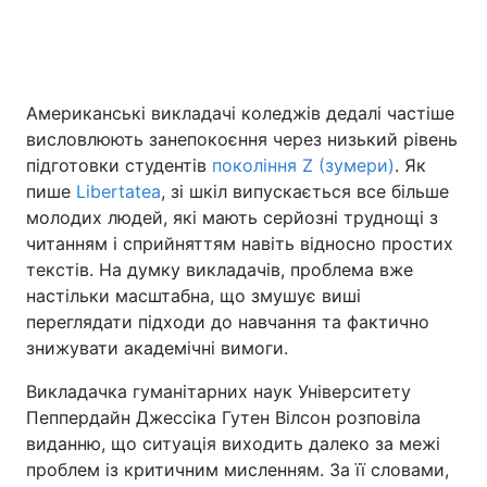
Головна
Війна
Американські викладачі коледжів дедалі частіше
висловлюють занепокоєння через низький рівень
Україна
Політика
підготовки студентів
покоління Z (зумери)
. Як
Економіка
Світ
пише
Libertatea
, зі шкіл випускається все більше
молодих людей, які мають серйозні труднощі з
Спорт
Наука
читанням і сприйняттям навіть відносно простих
текстів. На думку викладачів, проблема вже
Техно і зв'язок
Лайт
настільки масштабна, що змушує виші
переглядати підходи до навчання та фактично
Зброя
Інциденти
знижувати академічні вимоги.
Здоров'я
Туризм
Викладачка гуманітарних наук Університету
Пеппердайн Джессіка Гутен Вілсон розповіла
Цікавинки
Погода
виданню, що ситуація виходить далеко за межі
проблем із критичним мисленням. За її словами,
Екологія
Регіони