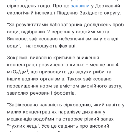
сірководень тощо. Про це
заявили
у Державній
екологічній інспекції Південно-Західного округу.
"За результатами лабораторних досліджень проб
води, відібраних 2 вересня у водоймі міста
Вилкове, зафіксовано небезпечні зміни у складі
води", - наголошують фахівці.
Зокрема, виявлено критичне зниження
концентрації розчиненого кисню - менше ніж 4
мгО₂/дм³, що призводить до задухи риби та
інших водних організмів. Також зафіксовано
перевищення норм за вмістом амонійного азоту,
завислих речовин і фосфатів.
"Зафіксовано наявність сірководню, який навіть у
малих концентраціях паралізує дихання у
мешканців водойми та створює різкий запах
"тухлих яєць". Усе це свідчить про високий