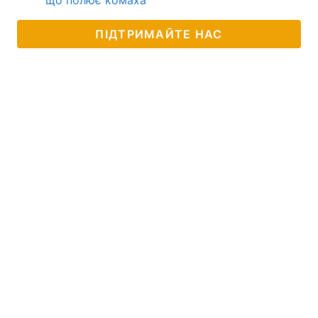
що полює комаха
ПІДТРИМАЙТЕ НАС