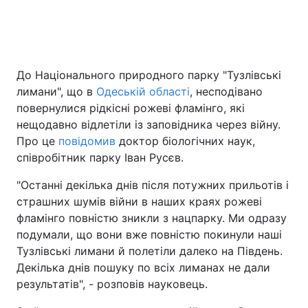
Головна
Війна
До Національного природного парку "Тузлівські
Україна
Політика
лимани", що в
Одеській області
, несподівано
повернулися рідкісні рожеві фламінго, які
Економіка
Світ
нещодавно відлетіли із заповідника через війну.
Про це
повідомив
доктор біологічних наук,
Спорт
Наука
співробітник парку Іван Русєв.
Техно і зв'язок
Лайт
"Останні декілька днів після потужних прильотів і
страшних шумів війни в наших краях рожеві
Зброя
Інциденти
фламінго повністю зникли з нацпарку. Ми одразу
подумали, що вони вже повністю покинули наші
Здоров'я
Туризм
Тузлівські лимани й полетіли далеко на Південь.
Декілька днів пошуку по всіх лиманах не дали
Цікавинки
Погода
результатів", - розповів науковець.
Екологія
Регіони