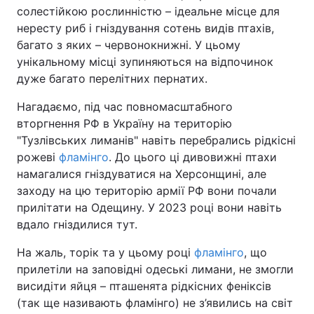
солестійкою рослинністю – ідеальне місце для
нересту риб і гніздування сотень видів птахів,
багато з яких – червонокнижні. У цьому
унікальному місці зупиняються на відпочинок
дуже багато перелітних пернатих.
Нагадаємо, під час повномасштабного
вторгнення РФ в Україну на територію
"Тузлівських лиманів" навіть перебрались рідкісні
рожеві
фламінго
. До цього ці дивовижні птахи
намагалися гніздуватися на Херсонщині, але
заходу на цю територію армії РФ вони почали
прилітати на Одещину. У 2023 році вони навіть
вдало гніздилися тут.
На жаль, торік та у цьому році
фламінго
, що
прилетіли на заповідні одеські лимани, не змогли
висидіти яйця – пташенята рідкісних феніксів
(так ще називають фламінго) не з’явились на світ