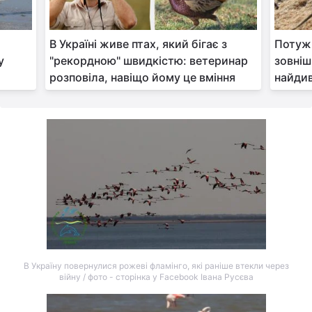
В Україні живе птах, який бігає з
Потужн
у
"рекордною" швидкістю: ветеринар
зовніш
розповіла, навіщо йому це вміння
найдив
В Україну повернулися рожеві фламінго, які раніше втекли через
війну / фото - сторінка у Facebook Івана Русєва