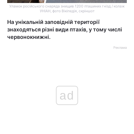
Уламок російського снаряда знищив 1200 пташиних гнізд / колаж
УНІАН, фото Вікіпедія, скріншот
На унікальній заповідній території
знаходяться різні види птахів, у тому числі
червонокнижні.
Реклама
ad