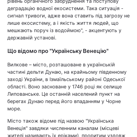
рівень органічного забруднення та поступову
деградацію водної екосистеми. Така ситуація -
сигнал тривоги, адже вона ставить під загрозу не
лише екосистему, а і якість життя людей, що
мешкають поруч із водоймою", - акцентують у
державній установі.
Що відомо про "Українську Венецію"
Вилкове – місто, розташоване в українській
частині дельти Дунаю, на крайньому південному
заході України, в Ізмаїльському районі Одеської
області. Воно засноване у 1746 році як селище
Липованське. Це останній населений пункт на
берегах Дунаю перед його впаданням у Чорне
море.
Місто також відоме під назвою "Українська
Венеція" завдяки численним каналам (місцеві
жителі називають їх еріками), проритим уздовж