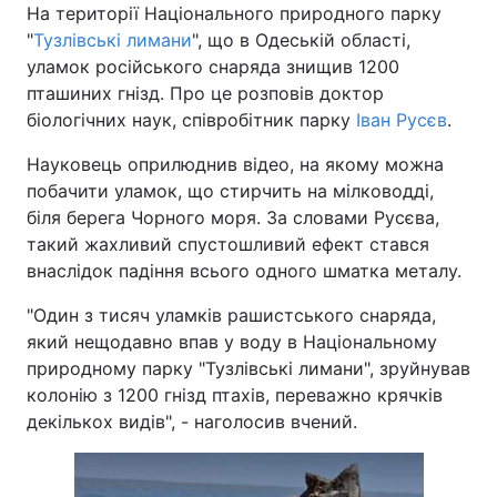
На території Національного природного парку
"
Тузлівські лимани
", що в Одеській області,
уламок російського снаряда знищив 1200
пташиних гнізд. Про це розповів доктор
біологічних наук, співробітник парку
Іван Русєв
.
Науковець оприлюднив відео, на якому можна
побачити уламок, що стирчить на мілководді,
біля берега Чорного моря. За словами Русєва,
такий жахливий спустошливий ефект стався
внаслідок падіння всього одного шматка металу.
"Один з тисяч уламків рашистського снаряда,
який нещодавно впав у воду в Національному
природному парку "Тузлівські лимани", зруйнував
колонію з 1200 гнізд птахів, переважно крячків
декількох видів", - наголосив вчений.