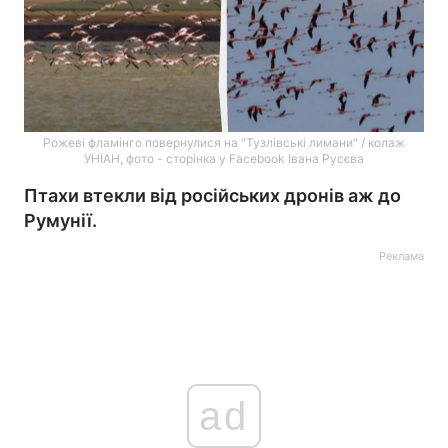
Рожеві фламінго повернулися на "Тузлівські лимани" / колаж
УНІАН, фото - сторінка у Facebook Івана Русєва
Птахи втекли від російських дронів аж до
Румунії.
Реклама
ad