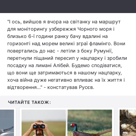
Тема оформлення
"І ось, вийшов я вчора на світанку на маршрут
для моніторингу узбережжя Чорного моря і
близько 6-ї години ранку бачу вдалині на
горизонті над морем великі зграї фламінго. Вони
повертались до нас - летіли з боку Румунії,
перетнули піщаний пересип у нацпарку і зробили
посадку на лимані Алібей. Будемо сподіватися,
що вони ще затримаються в нашому нацпарку,
хоча війна дуже негативно впливає на їх життя і
відтворення…" - констатував Русєв.
ЧИТАЙТЕ ТАКОЖ: