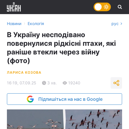
›
Новини
Екологія
рус
В Україну несподівано
повернулися рідкісні птахи, які
раніше втекли через війну
(фото)
ЛАРИСА КОЗОВА
16:19, 07.09.25
3 хв.
19240
Підпишіться на нас в Google