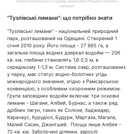
Уламок російського снаряда зруйнував пташину колонію /
скріншот
"Тузлівські лимани": що потрібно знати
"Тузлівські лимани" - національний природний
парк, розташований на Одещині. Створений 1
січня 2010 року. Його площа - 27 865 га, а
загальна площа водних дзеркал водойм — 206
кв. км, глибини становлять 1,6-2,5 м, в
середньому 1-1,3 м. Система озер, розташованих
у парку, має статус водно-болотних угідь
міжнародного значення, згідно з Рамсарською
конвенцією, з особливим охоронним режимом.
Група заповідних водойм включає три основні
лимани - Шагани, Алібей, Бурнас, а також ряд
дрібних лагун, таких як Солоне, Хаджидер,
Карачаус, Курудіол, Будури, Мартаза, Магала,
Малий Сасик, Джантшей. Площа лише Алібея –
72 кв. км. Заболочені ділянки, зарослі