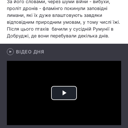
За його словами, через шуми війни - вибухи,
проліт дронів - фламінго покинули заповідні
Лонгріди
лимани, які їх дуже влаштовують завдяки
відповідним природним умовам, у тому числі їжі.
Відео з Youtube
Статті
Після цього птахів бачили у сусідній Румунії в
Добруджі, де вони перебували декілька днів.
Інтерв'ю
Думки
ВІДЕО ДНЯ
Архів
Вакансії
Контакти
Послуги
Play
Video