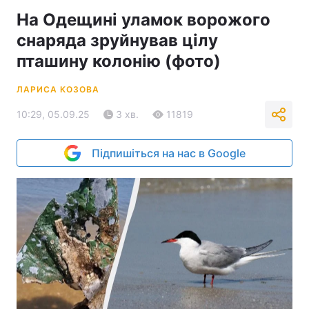
На Одещині уламок ворожого
снаряда зруйнував цілу
пташину колонію (фото)
ЛАРИСА КОЗОВА
10:29, 05.09.25
3 хв.
11819
Підпишіться на нас в Google