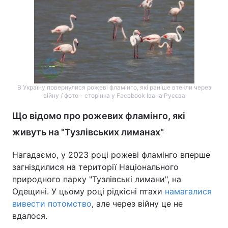
В Україну повернулися рожеві фламінго, які раніше втекли через
війну
/ фото - сторінка у Facebook Івана Русєва
Що відомо про рожевих фламінго, які
живуть на "Тузлівських лиманах"
Нагадаємо, у 2023 році рожеві фламінго вперше
загніздилися на території Національного
природного парку "Тузлівські лимани", на
Одещині. У цьому році рідкісні птахи
намагалися
вивести потомство
, але через війну це не
вдалося.