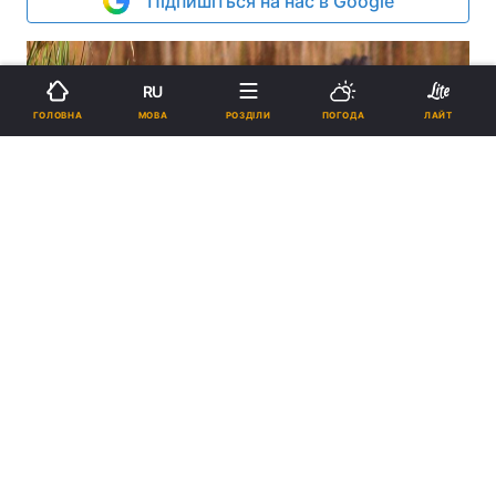
Підпишіться на нас в Google
RU
МОВА
ГОЛОВНА
РОЗДІЛИ
ПОГОДА
ЛАЙТ
Руда чапля занесена до Червоної книги України / фото Сергій
Курочкін
У кладці червонокнижної чаплі зазвичай до
п’яти яєць ніжно-блакитного кольору.
Реклама