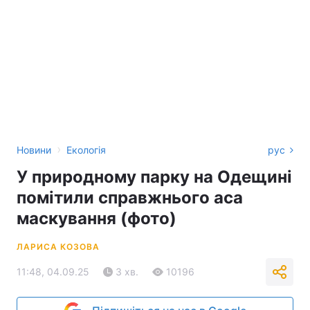
›
Новини
Екологія
рус
У природному парку на Одещині
помітили справжнього аса
маскування (фото)
ЛАРИСА КОЗОВА
11:48, 04.09.25
3 хв.
10196