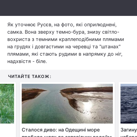
Тема оформлення
Як уточнює Русєв, на фото, які оприлюднені,
самка. Вона зверху темно-бура, знизу світло-
вохриста з темними краплеподібними плямами
на грудях і довгастими на черевці та "штанах"
плямами, які стають рудими в напрямку до ніг,
надхвістя - біле.
ЧИТАЙТЕ ТАКОЖ:
Сталося диво: на Одещині море
Загину