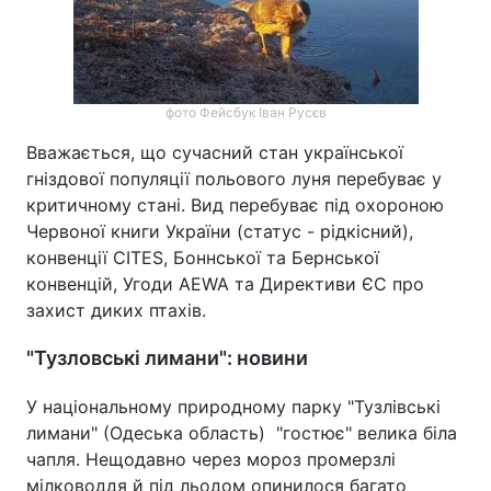
фото Фейсбук Іван Русєв
Вважається, що сучасний стан української
гніздової популяції польового луня перебуває у
критичному стані. Вид перебуває під охороною
Червоної книги України (статус - рідкісний),
конвенції CITES, Боннської та Бернської
конвенцій, Угоди AEWA та Директиви ЄС про
захист диких птахів.
"Тузловські лимани": новини
У національному природному парку "Тузлівські
лимани" (Одеська область) "гостює" велика біла
чапля. Нещодавно через мороз промерзлі
мілководдя й під льодом опинилося багато