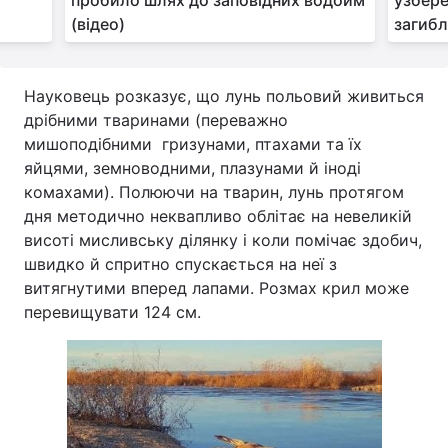
пробило шлях до заповідних водойм
узбер
(відео)
загибл
Науковець розказує, що лунь польовий живиться
дрібними тваринами (переважно
мишоподібними гризунами, птахами та їх
яйцями, земноводними, плазунами й іноді
комахами). Полюючи на тварин, лунь протягом
дня методично неквапливо облітає на невеликій
висоті мисливську ділянку і коли помічає здобич,
швидко й спритно спускається на неї з
витягнутими вперед лапами. Розмах крил може
перевищувати 124 см.