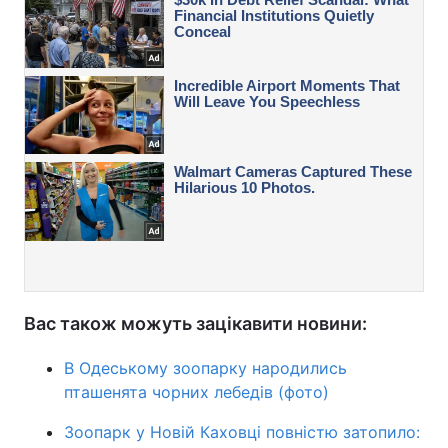
Вас також можуть зацікавити новини:
В Одеському зоопарку народились
пташенята чорних лебедів (фото)
Зоопарк у Новій Каховці повністю затопило: