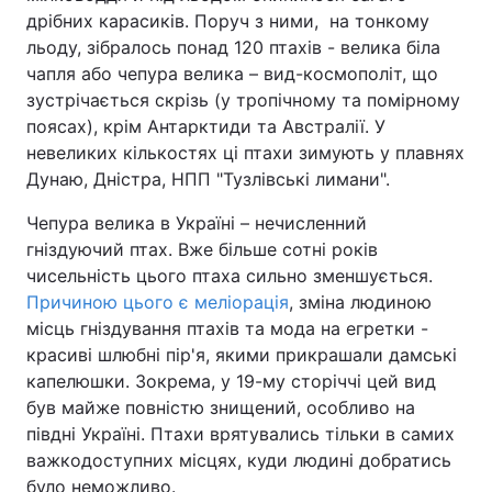
дрібних карасиків. Поруч з ними, на тонкому
льоду, зібралось понад 120 птахів - велика біла
чапля або чепура велика – вид-космополіт, що
зустрічається скрізь (у тропічному та помірному
поясах), крім Антарктиди та Австралії. У
невеликих кількостях ці птахи зимують у плавнях
Дунаю, Дністра, НПП "Тузлівські лимани".
Чепура велика в Україні – нечисленний
гніздуючий птах. Вже більше сотні років
чисельність цього птаха сильно зменшується.
Причиною цього є меліорація
, зміна людиною
місць гніздування птахів та мода на егретки -
красиві шлюбні пір'я, якими прикрашали дамські
капелюшки. Зокрема, у 19-му сторіччі цей вид
був майже повністю знищений, особливо на
півдні Україні. Птахи врятувались тільки в самих
важкодоступних місцях, куди людині добратись
було неможливо.