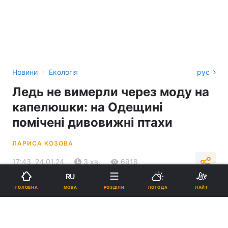
›
Новини
Екологія
рус
Ледь не вимерли через моду на
капелюшки: на Одещині
помічені дивовижні птахи
ЛАРИСА КОЗОВА
17:43, 24.01.24
3 хв.
6918
RU
МОВА
ГОЛОВНА
РОЗДІЛИ
ПОГОДА
ЛАЙТ
Підпишіться на нас в Google