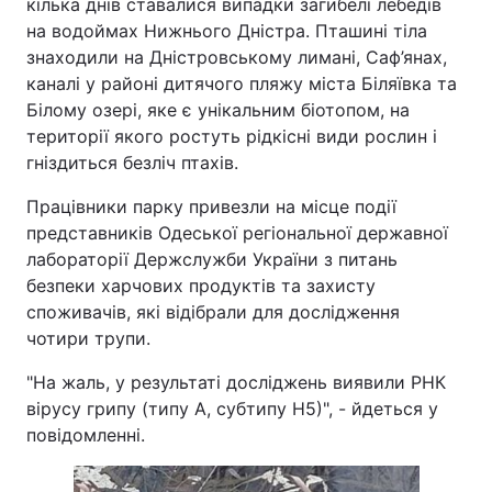
кілька днів ставалися випадки загибелі лебедів
на водоймах Нижнього Дністра. Пташині тіла
знаходили на Дністровському лимані, Саф’янах,
каналі у районі дитячого пляжу міста Біляївка та
Білому озері, яке є унікальним біотопом, на
території якого ростуть рідкісні види рослин і
гніздиться безліч птахів.
Працівники парку привезли на місце події
представників Одеської регіональної державної
лабораторії Держслужби України з питань
безпеки харчових продуктів та захисту
споживачів, які відібрали для дослідження
чотири трупи.
"На жаль, у результаті досліджень виявили РНК
вірусу грипу (типу А, субтипу Н5)", - йдеться у
повідомленні.