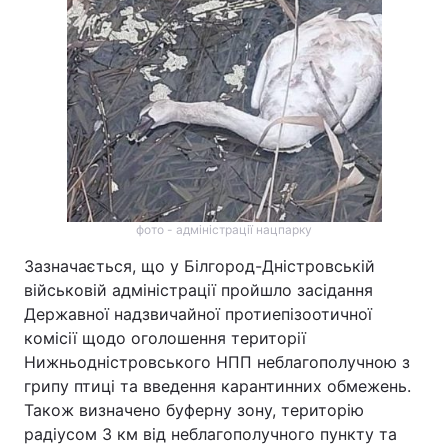
фото - адміністрації нацпарку
Зазначається, що у Білгород-Дністровській
військовій адміністрації пройшло засідання
Державної надзвичайної протиепізоотичної
комісії щодо оголошення території
Нижньодністровського НПП неблагополучною з
грипу птиці та введення карантинних обмежень.
Також визначено буферну зону, територію
радіусом 3 км від неблагополучного пункту та