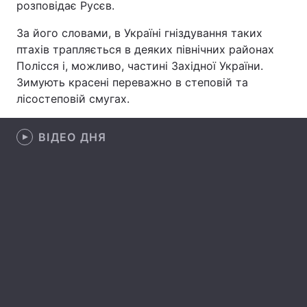
розповідає Русєв.
Лонгріди
За його словами, в Україні гніздування таких
птахів трапляється в деяких північних районах
Відео з Youtube
Статті
Полісся і, можливо, частині Західної України.
Зимують красені переважно в степовій та
Інтерв'ю
Думки
лісостеповій смугах.
Архів
Вакансії
ВІДЕО ДНЯ
Контакти
Послуги