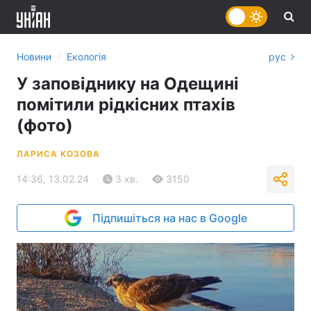
›
Новини
Екологія
рус
У заповіднику на Одещині
помітили рідкісних птахів
(фото)
ЛАРИСА КОЗОВА
14:36, 13.02.24
3 хв.
3150
Підпишіться на нас в Google