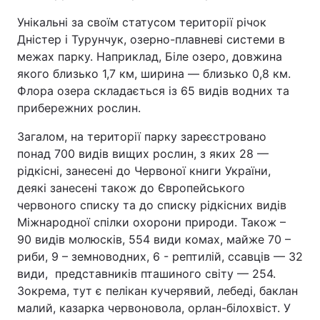
Унікальні за своїм статусом території річок
Дністер і Турунчук, озерно-плавневі системи в
межах парку. Наприклад, Біле озеро, довжина
якого близько 1,7 км, ширина — близько 0,8 км.
Флора озера складається із 65 видів водних та
прибережних рослин.
Загалом, на території парку зареєстровано
понад 700 видів вищих рослин, з яких 28 —
рідкісні, занесені до Червоної книги України,
деякі занесені також до Європейського
червоного списку та до списку рідкісних видів
Міжнародної спілки охорони природи. Також –
90 видів молюсків, 554 види комах, майже 70 –
риби, 9 – земноводних, 6 - рептилій, ссавців — 32
види, представників пташиного світу — 254.
Зокрема, тут є пелікан кучерявий, лебеді, баклан
малий, казарка червоновола, орлан-білохвіст. У