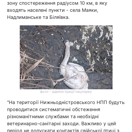
зону спостереження радіусом 10 км, в яку
входять населені пункти - села Маяки,
Надлиманське та Біляївка.
фото - адміністрації нацпарку
"На території Нижньодністровського НПП будуть
проводитися систематичні обстеження
різноманітними службами та необхідні
ветеринарно-санітарні заходи. Важливо у цей
період не допускати контактів свійської птиці з