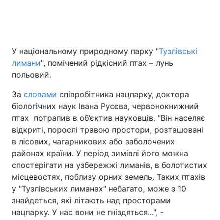
Головна
Війна
У національному природному парку "
Тузлівські
лимани
", помічений рідкісний птах – лунь
Україна
Політика
польовий.
Економіка
Світ
За
словами
співробітника нацпарку, доктора
біологічних наук Івана Русєва, червонокнижний
Спорт
Наука
птах потрапив в об’єктив науковців. "Він населяє
Техно і зв'язок
Лайт
відкриті, порослі травою простори, розташовані
в лісових, чагарникових або заболочених
Зброя
Інциденти
районах країни. У період зимівлі його можна
спостерігати на узбережжі лиманів, в болотистих
Здоров'я
Туризм
місцевостях, поблизу орних земель. Таких птахів
у "Тузлівських лиманах" небагато, може з 10
Цікавинки
Погода
знайдеться, які літають над просторами
нацпарку. У нас вони не гніздяться...", -
Екологія
Регіони