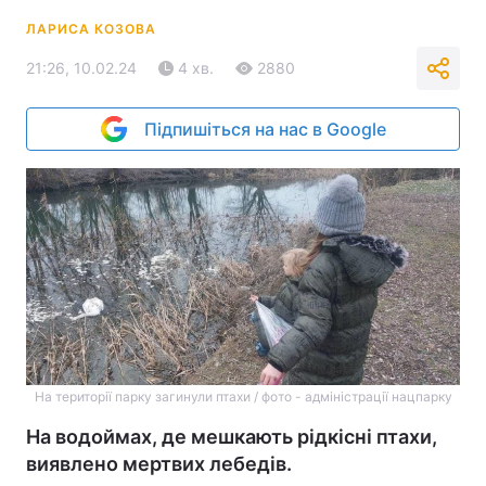
ЛАРИСА КОЗОВА
21:26, 10.02.24
4 хв.
2880
Підпишіться на нас в Google
На території парку загинули птахи / фото - адміністрації нацпарку
На водоймах, де мешкають рідкісні птахи,
виявлено мертвих лебедів.