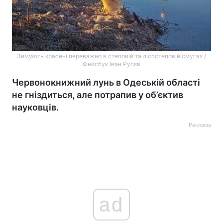
Зимують красені переважно в степовій та лісостеповій смугах /
Фейсбук Іван Русєв
Червонокнижний лунь в Одеській області
не гніздиться, але потрапив у об’єктив
науковців.
Реклама
ad