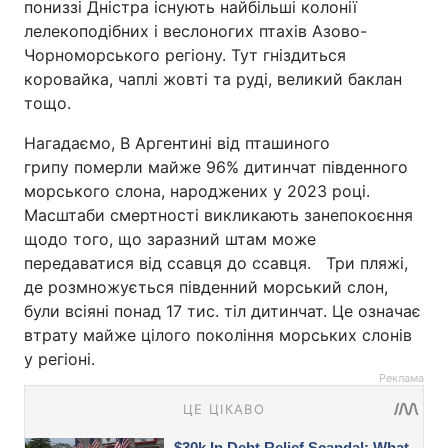
пониззі Дністра існують найбільші колонії
лелекоподібних і веслоногих птахів Азово-
Чорноморського регіону. Тут гніздиться
коровайка, чаплі жовті та руді, великий баклан
тощо.
Нагадаємо, В Аргентині від пташиного
грипу померли майже 96% дитинчат південного
морського слона, народжених у 2023 році.
Масштаби смертності викликають занепокоєння
щодо того, що заразний штам може
передаватися від ссавця до ссавця. Три пляжі,
де розмножується південний морський слон,
були всіяні понад 17 тис. тіл дитинчат. Це означає
втрату майже цілого покоління морських слонів
у регіоні.
Реклама