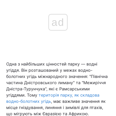
ad
Одна з найбільших цінностей парку — водні
угіддя. Він розташований у межах водно-
болотних угідь міжнародного значення: "Північна
частина Дністровського лиману" та "Межиріччя
Дністра-Турунчука", які є Рамсарськими
угіддями. Тому
територія парку, як складова
водно-болотних угідь
, має важливе значення як
місце гніздування, линяння і зимівлі для птахів,
що мігрують між Євразією та Африкою.