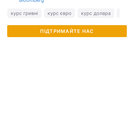
курс гривні
курс євро
курс долара
курс 
ПІДТРИМАЙТЕ НАС