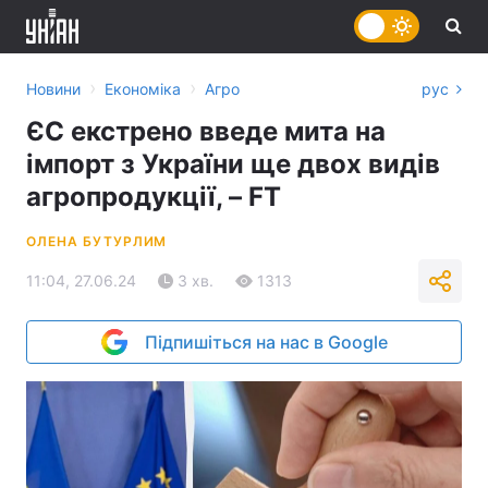
›
›
Новини
Економіка
Агро
рус
ЄС екстрено введе мита на
імпорт з України ще двох видів
агропродукції, – FT
ОЛЕНА БУТУРЛИМ
11:04, 27.06.24
3 хв.
1313
Підпишіться на нас в Google