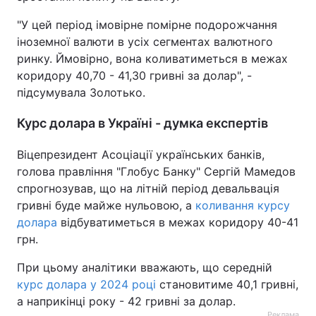
"У цей період імовірне помірне подорожчання
іноземної валюти в усіх сегментах валютного
ринку. Ймовірно, вона коливатиметься в межах
коридору 40,70 - 41,30 гривні за долар", -
підсумувала Золотько.
Курс долара в Україні - думка експертів
Віцепрезидент Асоціації українських банків,
голова правління "Глобус Банку" Сергій Мамедов
спрогнозував, що на літній період девальвація
гривні буде майже нульовою, а
коливання курсу
долара
відбуватиметься в межах коридору 40-41
грн.
При цьому аналітики вважають, що середній
курс долара у 2024 році
становитиме 40,1 гривні,
а наприкінці року - 42 гривні за долар.
Реклама