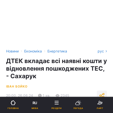
›
›
Новини
Економіка
Енергетика
рус
ДТЕК вкладає всі наявні кошти у
відновлення пошкоджених ТЕС,
- Сахарук
ІВАН БОЙКО
20:00, 26.06.24
1 хв.
2345
RU
МОВА
ГОЛОВНА
РОЗДІЛИ
ПОГОДА
ЛАЙТ
Підпишіться на нас в Google