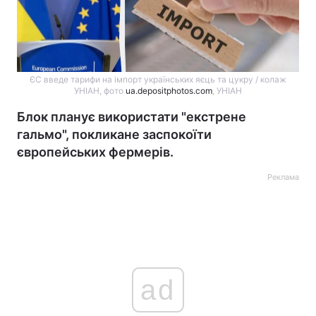
ЄС введе тарифи на імпорт українських яєць та цукру / колаж
УНІАН, фото
ua.depositphotos.com
, УНІАН
Блок планує використати "екстрене
гальмо", покликане заспокоїти
європейських фермерів.
Реклама
ad