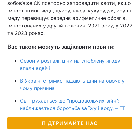
зобов’яже ЄК повторно запровадити квоти, якщо
імпорт птиці, яєць, цукру, вівса, кукурудзи, круп і
меду перевищує середнє арифметичне обсягів,
імпортованих у другій половині 2021 року, у 2022
та 2023 роках.
Вас також можуть зацікавити новини:
Сезон у розпалі: ціни на улюблену ягоду
впали вдвічі
В Україні стрімко падають ціни на овочі: у
чому причина
Світ рухається до "продовольчих війн":
наближається боротьба за їжу і воду, – FT
ПІДТРИМАЙТЕ НАС