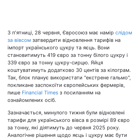
Головна
Війна
З п'ятниці, 28 червня, Євросоюз має намір
слідом
за вівсом
затвердити відновлення тарифів на
Україна
Політика
імпорт українського цукру та яєць. Вони
Економіка
Світ
становитимуть 419 євро за тонну білого цукру і
339 євро за тонну цукру-сирцю. Яйця
Спорт
Наука
коштуватимуть додатково 30 центів за кілограм.
Так, блок планує використати "екстрене гальмо",
Техно і зв'язок
Лайт
покликане заспокоїти європейських фермерів,
пише
Financial Times
з посиланням на
Зброя
Інциденти
ознайомлених осіб.
Здоров'я
Туризм
Зазначається, минулого тижня були відновлені
тарифи для українського вівса в розмірі 89 євро
Цікавинки
Погода
за тонну, які діятимуть до червня 2025 року.
Аналогічне рішення щодо яєць і цукру має бути
Екологія
Регіони