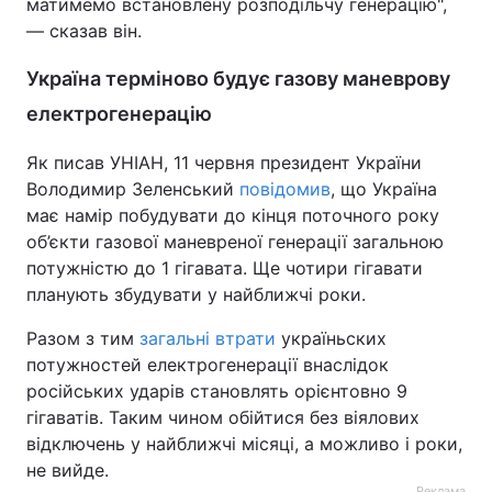
матимемо встановлену розподільчу генерацію",
— сказав він.
Україна терміново будує газову маневрову
електрогенерацію
Як писав УНІАН, 11 червня президент України
Володимир Зеленський
повідомив
, що Україна
має намір побудувати до кінця поточного року
об’єкти газової маневреної генерації загальною
потужністю до 1 гігавата. Ще чотири гігавати
планують збудувати у найближчі роки.
Разом з тим
загальні втрати
україньских
потужностей електрогенерації внаслідок
російських ударів становлять орієнтовно 9
гігаватів. Таким чином обійтися без віялових
відключень у найближчі місяці, а можливо і роки,
не вийде.
Реклама