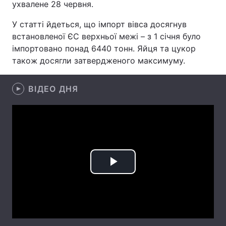
ухвалене 28 червня.
Лонгріди
У статті йдеться, що імпорт вівса досягнув
встановленої ЄС верхньої межі – з 1 січня було
Відео з Youtube
Статті
імпортовано понад 6440 тонн. Яйця та цукор
також досягли затвердженого максимуму.
Інтерв'ю
Думки
ВІДЕО ДНЯ
Архів
Вакансії
Контакти
Послуги
Play
Video