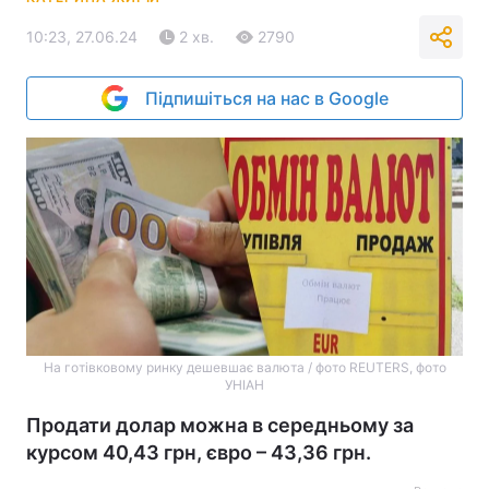
10:23, 27.06.24
2 хв.
2790
Підпишіться на нас в Google
На готівковому ринку дешевшає валюта / фото REUTERS, фото
УНІАН
Продати долар можна в середньому за
курсом 40,43 грн, євро – 43,36 грн.