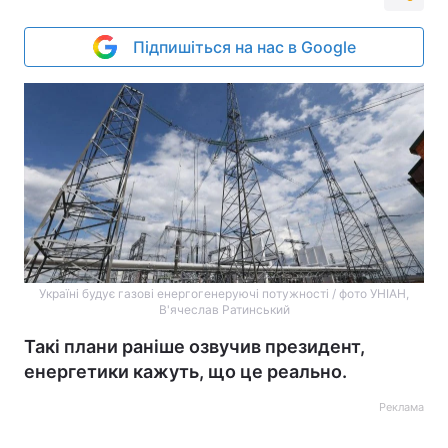
Підпишіться на нас в Google
Україні будує газові енергогенеруючі потужності / ​​​​​​фото УНІАН,
В'ячеслав Ратинський
Такі плани раніше озвучив президент,
енергетики кажуть, що це реально.
Реклама