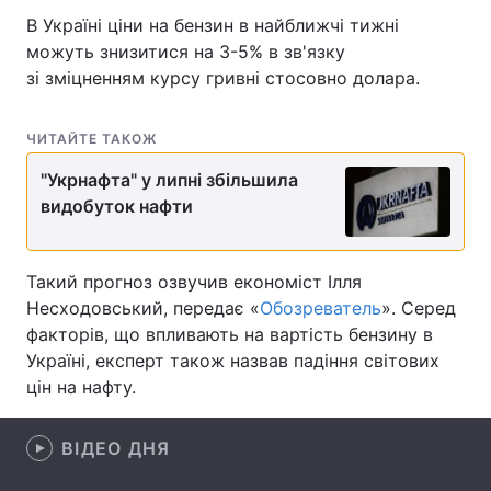
В Україні ціни на бензин в найближчі тижні
можуть знизитися на 3-5% в зв'язку
зі зміцненням курсу гривні стосовно долара.
Головна
Війна
ЧИТАЙТЕ ТАКОЖ
Україна
Політика
"Укрнафта" у липні збільшила
Економіка
Світ
видобуток нафти
Спорт
Наука
Такий прогноз озвучив економіст Ілля
Техно і зв'язок
Лайт
Несходовський, передає «
Обозреватель
». Серед
факторів, що впливають на вартість бензину в
Зброя
Інциденти
Україні, експерт також назвав падіння світових
Здоров'я
Туризм
цін на нафту.
Цікавинки
Погода
ВІДЕО ДНЯ
Екологія
Регіони