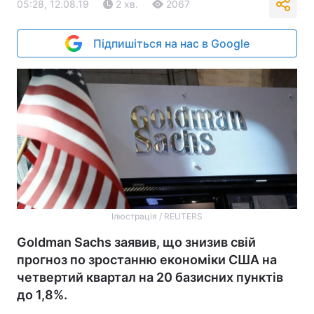
05:28, 12.08.19
2 хв.
2067
Підпишіться на нас в Google
Ілюстрація / REUTERS
Goldman Sachs заявив, що знизив свій
прогноз по зростанню економіки США на
четвертий квартал на 20 базисних пунктів
до 1,8%.