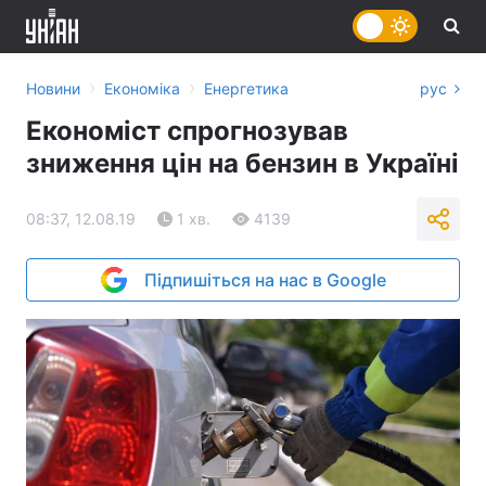
›
›
Новини
Економіка
Енергетика
рус
Економіст спрогнозував
зниження цін на бензин в Україні
08:37, 12.08.19
1 хв.
4139
Підпишіться на нас в Google