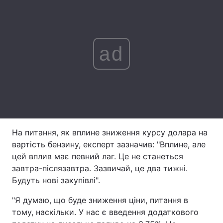
Лонгріди
Відео з Youtube
Статті
ad
Інтерв'ю
Думки
Архів
Вакансії
Контакти
На питання, як вплине зниження курсу долара на
Послуги
вартість бензину, експерт зазначив: "Вплине, але
цей вплив має певний лаг. Це не станеться
завтра-післязавтра. Зазвичай, це два тижні.
Будуть нові закупівлі".
"Я думаю, що буде зниження ціни, питання в
тому, наскільки. У нас є введення додаткового