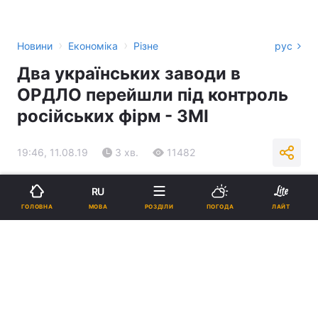
›
›
Новини
Економіка
Різне
рус
Два українських заводи в
ОРДЛО перейшли під контроль
російських фірм - ЗМІ
19:46, 11.08.19
3 хв.
11482
Підпишіться на нас в Google
RU
МОВА
ГОЛОВНА
РОЗДІЛИ
ПОГОДА
ЛАЙТ