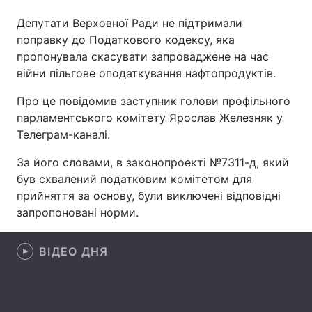
Депутати Верховної Ради не підтримали
поправку до Податкового кодексу, яка
пропонувала скасувати запроваджене на час
Головна
Війна
війни пільгове оподаткування нафтопродуктів.
Україна
Політика
Про це повідомив заступник голови профільного
парламентського комітету Ярослав Железняк у
Економіка
Світ
Телеграм-каналі.
Спорт
Наука
За його словами, в законопроекті №7311-д, який
був схвалений податковим комітетом для
Техно і зв'язок
Лайт
прийняття за основу, були виключені відповідні
запропоновані норми.
Зброя
Інциденти
Здоров'я
Туризм
ВІДЕО ДНЯ
Цікавинки
Погода
Екологія
Регіони