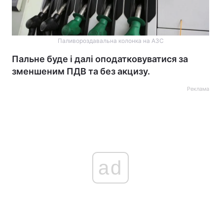
Паливороздавальна колонка на АЗС
Пальне буде і далі оподатковуватися за
зменшеним ПДВ та без акцизу.
Реклама
ad