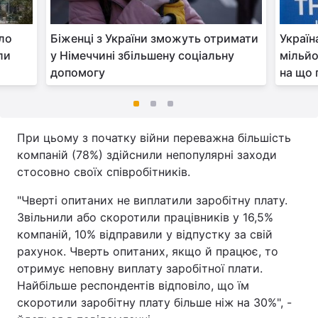
ало
Біженці з України зможуть отримати
Україн
ли
у Німеччині збільшену соціальну
мільйо
допомогу
на що 
При цьому з початку війни переважна більшість
компаній (78%) здійснили непопулярні заходи
стосовно своїх співробітників.
"Чверті опитаних не виплатили заробітну плату.
Звільнили або скоротили працівників у 16,5%
компаній, 10% відправили у відпустку за свій
рахунок. Чверть опитаних, якщо й працює, то
отримує неповну виплату заробітної плати.
Найбільше респондентів відповіло, що їм
скоротили заробітну плату більше ніж на 30%", -