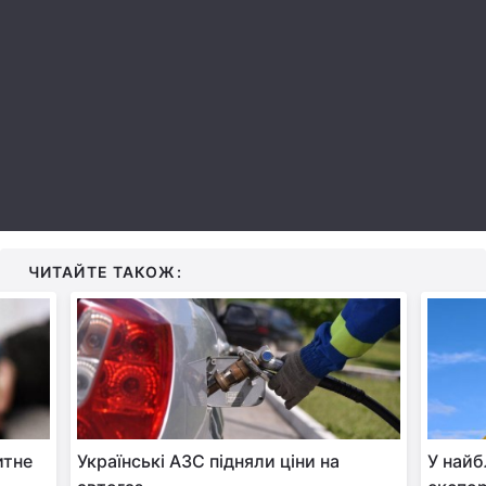
Лонгріди
Відео з Youtube
Статті
Інтерв'ю
Думки
Архів
Вакансії
Контакти
ЧИТАЙТЕ ТАКОЖ:
Послуги
итне
Українські АЗС підняли ціни на
У найб