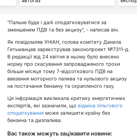
автогаз
експор
Тема оформлення
"Пальне буде і далі оподатковуватися за
зменшеним ПДВ та без акцизу", - написав він.
Як повідомляв УНІАН, голова комітету Данила
Гетьманцев зареєстрував законопроект №7311-д.
В редакції від 24 квітня в ньому було внесено
норму про скасування запровадженого трохи
більше місяця тому 7-відсоткового ПДВ на
ввезення моторного палива та нульового акцизу
на постачання бензину та скрапленого газу.
Ця інформація викликала критику енергетичних
експертів, які зазначили, що
відміна пільгового
оподаткування
може залишити країну без
бензина та дизпалива.
Вас також можуть зацікавити новини: