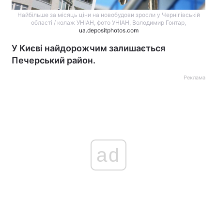
Найбільше за місяць ціни на новобудови зросли у Чернігівській
області / колаж УНІАН, фото УНІАН, Володимир Гонтар,
ua.depositphotos.com
У Києві найдорожчим залишається
Печерський район.
Реклама
ad