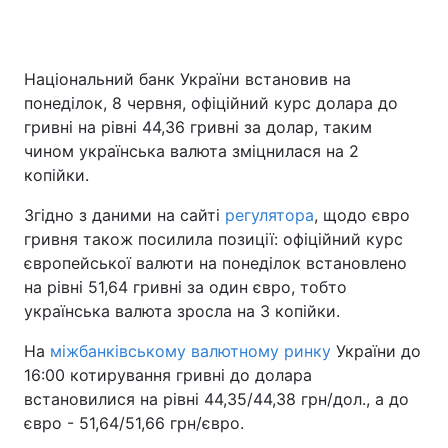
Національний банк України встановив на
Головна
Війна
понеділок, 8 червня, офіційний курс долара до
гривні на рівні 44,36 гривні за долар, таким
Україна
Політика
чином українська валюта зміцнилася на 2
копійки.
Економіка
Світ
Згідно з даними на сайті
регулятора
, щодо євро
Спорт
Наука
гривня також посилила позиції: офіційний курс
європейської валюти на понеділок встановлено
Техно і зв'язок
Лайт
на рівні 51,64 гривні за один євро, тобто
Зброя
Інциденти
українська валюта зросла на 3 копійки.
На
Здоров'я
міжбанківському валютному ринку
Туризм
України до
16:00 котирування гривні до долара
Цікавинки
Погода
встановилися на рівні 44,35/44,38 грн/дол., а до
євро - 51,64/51,66 грн/євро.
Екологія
Регіони