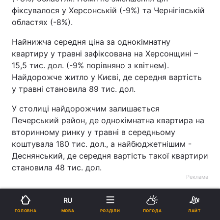
фіксувалося у Херсонській (-9%) та Чернігівській
областях (-8%).
Найнижча середня ціна за однокімнатну
квартиру у травні зафіксована на Херсонщині –
15,5 тис. дол. (-9% порівняно з квітнем).
Найдорожче житло у Києві, де середня вартість
у травні становила 89 тис. дол.
У столиці найдорожчим залишається
Печерський район, де однокімнатна квартира на
вторинному ринку у травні в середньому
коштувала 180 тис. дол., а найбюджетнішим -
Деснянський, де середня вартість такої квартири
становила 48 тис. дол.
Реклама
RU
МОВА
ГОЛОВНА
РОЗДІЛИ
ПОГОДА
ЛАЙТ