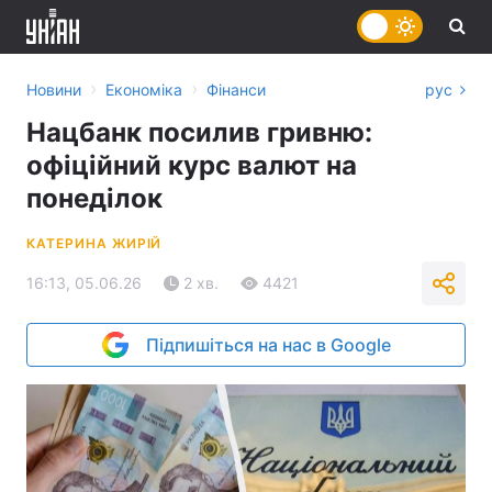
›
›
Новини
Економіка
Фінанси
рус
Нацбанк посилив гривню:
офіційний курс валют на
понеділок
КАТЕРИНА ЖИРІЙ
16:13, 05.06.26
2 хв.
4421
Підпишіться на нас в Google