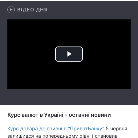
ВІДЕО ДНЯ
Лонгріди
Відео з Youtube
Статті
Інтерв'ю
Думки
Архів
Вакансії
Play
Контакти
Video
Послуги
Курс валют в Україні – останні новини
Курс долара до гривні в "ПриватБанку"
5 червня
залишився на попередньому рівні і становив