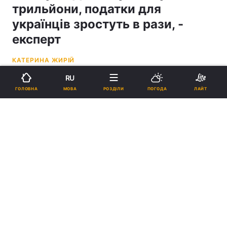
трильйони, податки для
українців зростуть в рази, -
експерт
КАТЕРИНА ЖИРІЙ
RU
18:36, 09.04.26
4 хв.
2165
МОВА
ГОЛОВНА
РОЗДІЛИ
ПОГОДА
ЛАЙТ
Підпишіться на нас в Google