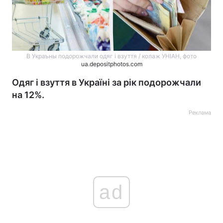
В Украъны подорожчали одяг і взуття / колаж УНІАН, фото
ua.depositphotos.com
Одяг і взуття в Україні за рік подорожчали
на 12%.
Реклама
ad