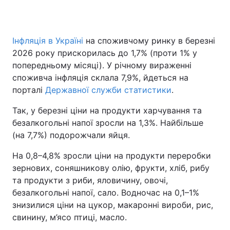
Інфляція в Україні
на споживчому ринку в березні
Головна
Війна
2026 року прискорилась до 1,7% (проти 1% у
попередньому місяці). У річному вираженні
Україна
Політика
споживча інфляція склала 7,9%, йдеться на
порталі
Економіка
Державної служби статистики
Світ
.
Так, у березні ціни на продукти харчування та
Спорт
Наука
безалкогольні напої зросли на 1,3%. Найбільше
(на 7,7%) подорожчали яйця.
Техно і зв'язок
Лайт
На 0,8–4,8% зросли ціни на продукти переробки
Зброя
Інциденти
зернових, соняшникову олію, фрукти, хліб, рибу
та продукти з риби, яловичину, овочі,
Здоров'я
Туризм
безалкогольні напої, сало. Водночас на 0,1–1%
Цікавинки
Погода
знизилися ціни на цукор, макаронні вироби, рис,
свинину, м’ясо птиці, масло.
Екологія
Регіони