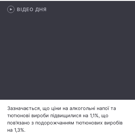
ВІДЕО ДНЯ
Лонгріди
Відео з Youtube
Статті
Інтерв'ю
Думки
Архів
Вакансії
Контакти
Послуги
Зазначається, що ціни на алкогольні напої та
тютюнові вироби підвищилися на 1,1%, що
пов’язано з подорожчанням тютюнових виробів
на 1,3%.