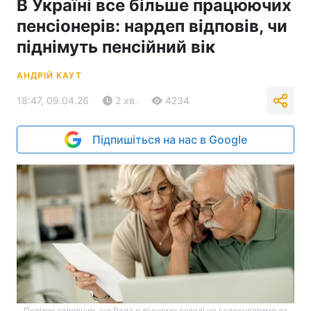
В Україні все більше працюючих
пенсіонерів: нардеп відповів, чи
піднімуть пенсійний вік
АНДРІЙ КАУТ
18:47, 09.04.26
2 хв.
4234
Підпишіться на нас в Google
Політик запевнив, що Рада в діючому складі не голосуватиме за