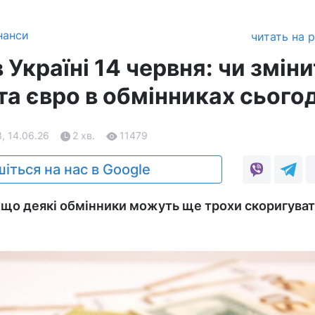
нанси
читать на 
 Україні 14 червня: чи змін
та євро в обмінниках сього
, 14.06.26
2 хв.
11479
іться на нас в Google
 що деякі обмінники можуть ще трохи скоригуват