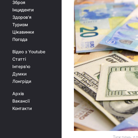
Зброя
Інциденти
Здоров'я
Туризм
Цікавинки
Погода
Відео з Youtube
Статті
Інтерв'ю
Думки
Лонгріди
Архів
Вакансії
Контакти
Тиждень дл