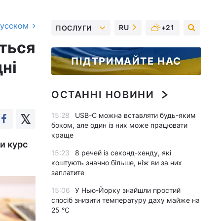
русском
RU
+21
ПОСЛУГИ
иться
ПІДТРИМАЙТЕ НАС
дні
ОСТАННІ НОВИНИ
15:28
USB-C можна вставляти будь-яким
боком, але один із них може працювати
краще
и курс
15:23
8 речей із секонд-хенду, які
коштують значно більше, ніж ви за них
заплатите
15:06
У Нью-Йорку знайшли простий
спосіб знизити температуру даху майже на
25 °C