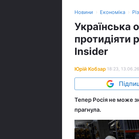
›
›
Новини
Економіка
Рі
Українська 
протидіяти р
Insider
Юрій Кобзар
18:23, 13.06.2
Підпиш
Тепер Росія не може зн
прагнула.