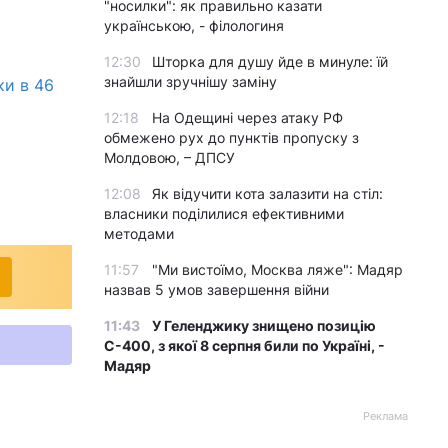
"носилки": як правильно казати
українською, - філологиня
12:30
Шторка для душу йде в минуле: їй
знайшли зручнішу заміну
ки в 46
12:18
На Одещині через атаку РФ
обмежено рух до пунктів пропуску з
Молдовою, – ДПСУ
12:08
Як відучити кота залазити на стіл:
власники поділилися ефективними
методами
11:57
"Ми вистоїмо, Москва ляже": Мадяр
назвав 5 умов завершення війни
11:43
У Геленджику знищено позицію
С-400, з якої 8 серпня били по Україні, -
Мадяр
Реклама