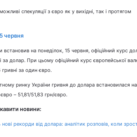
ожливі спекуляції з євро як у вихідні, так і протягом
15 червня
и встановив на понеділок, 15 червня, офіційний курс до
вні за долар. При цьому офіційний курс європейської ва
6 гривні за один євро.
ному ринку України гривня до долара встановилася на 
 євро – 51,81/51,83 грн/євро.
кавити новини:
 нові рекорди від долара: аналітик розповів, коли зрос