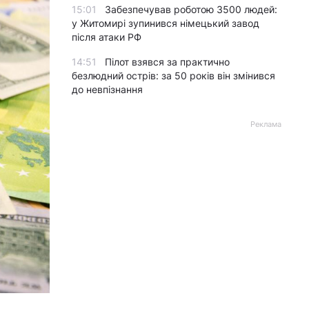
15:01
Забезпечував роботою 3500 людей:
у Житомирі зупинився німецький завод
після атаки РФ
14:51
Пілот взявся за практично
безлюдний острів: за 50 років він змінився
до невпізнання
Реклама