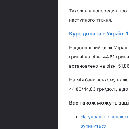
Також він попередив про м
наступного тижня.
Курс долара в Україні 
Національний банк Україн
гривні на рівні 44,81 гри
встановлено на рівні 51,8
На міжбанківському валют
44,80/44,83 грн/дол., а до
Вас також можуть заці
На українців чекають
зупиниться