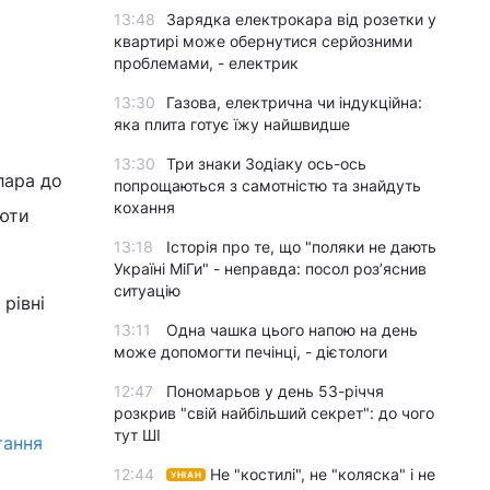
13:48
Зарядка електрокара від розетки у
квартирі може обернутися серйозними
проблемами, - електрик
13:30
Газова, електрична чи індукційна:
яка плита готує їжу найшвидше
13:30
Три знаки Зодіаку ось-ось
лара до
попрощаються з самотністю та знайдуть
кохання
люти
13:18
Історія про те, що "поляки не дають
Україні МіГи" - неправда: посол роз’яснив
ситуацію
рівні
13:11
Одна чашка цього напою на день
може допомогти печінці, - дієтологи
12:47
Пономарьов у день 53-річчя
розкрив "свій найбільший секрет": до чого
тут ШІ
тання
12:44
Не "костилі", не "коляска" і не
УНІАН