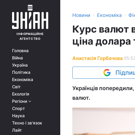
›
›
Новини
Економіка
Фі
Курс валют в
ІНФОРМАЦІЙНЕ
ціна долара 
АГЕНТСТВО
Головна
Анастасія Горбачова
Війна
05:53
Україна
Підпиш
Політика
Економіка
Світ
Українців попередили,
Екологія
валют.
Регіони
Спорт
Наука
Техно і зв'язок
Лайт