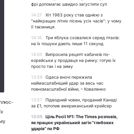
фрі допомагає швидко загустити суп
14:27
Хіт 1983 року став однією з
"найкращих літніх пісень усіх часів": у чому
її таємниця
14:16
Три яблука сховалися серед птахів:
на їх пошуки дають лише 11 секунд
14:05
Випросила рецепт кабачків по-
корейськи у продавця на ринку: готую їх
просто так і на зиму
13:59
Одеса вночі пережила
наймасштабніший удар за весь час
повномасштабної війни, – Коваленко
13:57
Підводний човен, проданий Канаді
 плюс-
за £1, потопив американський крейсер
їх
13:55
Ціль Росії №1: The Times розповів,
єму
як працює український загін "глибоких
ударів" по РФ