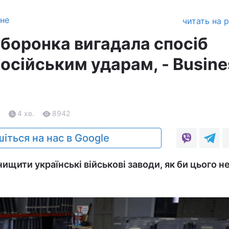
зне
читать на 
оборонка вигадала спосіб
осійським ударам, - Busine
6
4 хв.
8942
іться на нас в Google
ищити українські військові заводи, як би цього н