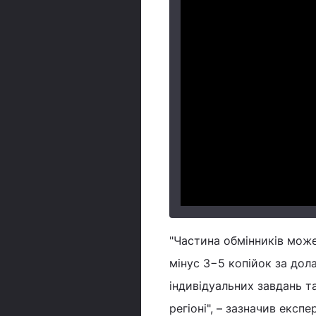
"Частина обмінників мож
мінус 3−5 копійок за дола
індивідуальних завдань т
регіоні", – зазначив експер