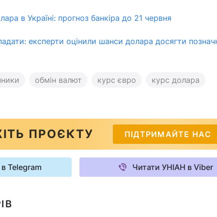
ара в Україні: прогноз банкіра до 21 червня
адати: експерти оцінили шанси долара досягти познач
нники
обмін валют
курс євро
курс долара
ІТЬ ПРОЄКТУ
ПІДТРИМАЙТЕ НАС
 в Telegram
Читати УНІАН в Viber
ІВ