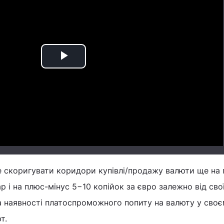
Play
Video
е скоригувати коридори купівлі/продажу валюти ще на
р і на плюс-мінус 5−10 копійок за євро залежно від сво
а наявності платоспроможного попиту на валюту у сво
т.