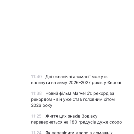
11:40
Дві океанічні аномалії можуть
вплинути на зиму 2026–2027 років у Європі
11:38
Новий фільм Marvel б’є рекорд за
рекордом - він уже став головним хітом
2026 року
11:25
Життя цих знаків Зодіаку
перевернеться на 180 градусів дуже скоро
11:24
Як перевірити масло в домашніх