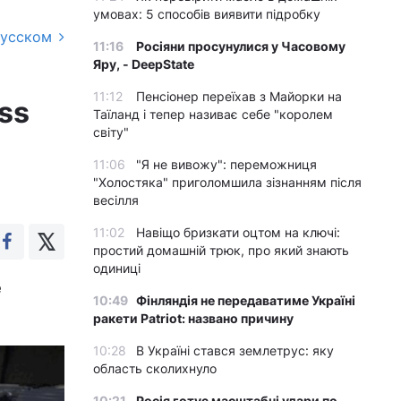
умовах: 5 способів виявити підробку
русском
11:16
Росіяни просунулися у Часовому
Яру, - DeepState
11:12
Пенсіонер переїхав з Майорки на
ss
Таїланд і тепер називає себе "королем
світу"
11:06
"Я не вивожу": переможниця
"Холостяка" приголомшила зізнанням після
весілля
11:02
Навіщо бризкати оцтом на ключі:
простий домашній трюк, про який знають
одиниці
е
10:49
Фінляндія не передаватиме Україні
ракети Patriot: названо причину
10:28
В Україні стався землетрус: яку
область сколихнуло
10:21
Росія готує масштабні удари по