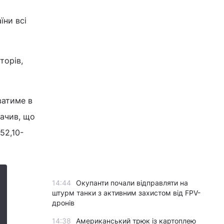
їни всі
торів,
ватиме в
начив, що
52,10-
14:44
Окупанти почали відправляти на
штурм танки з активним захистом від FPV-
дронів
14:38
Американський трюк із картоплею