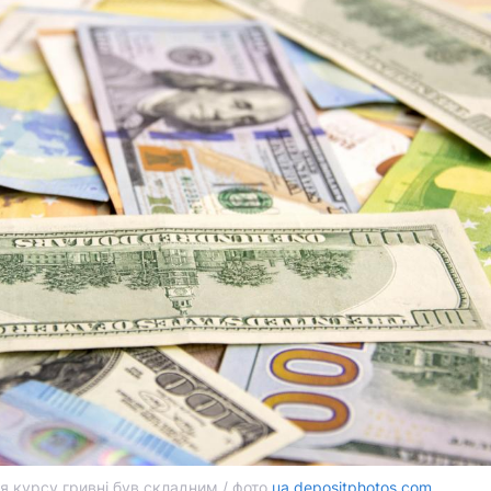
я курсу гривні був складним / фото
ua.depositphotos.com