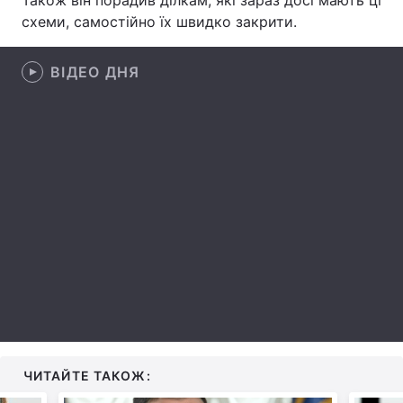
Також він порадив ділкам, які зараз досі мають ці
схеми, самостійно їх швидко закрити.
Лонгріди
ВІДЕО ДНЯ
Відео з Youtube
Статті
Інтерв'ю
Думки
Архів
Вакансії
Контакти
Послуги
ЧИТАЙТЕ ТАКОЖ: