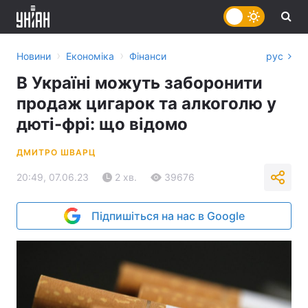
›
›
Новини
Економіка
Фінанси
рус
В Україні можуть заборонити
продаж цигарок та алкоголю у
дюті-фрі: що відомо
ДМИТРО ШВАРЦ
20:49, 07.06.23
2 хв.
39676
Підпишіться на нас в Google