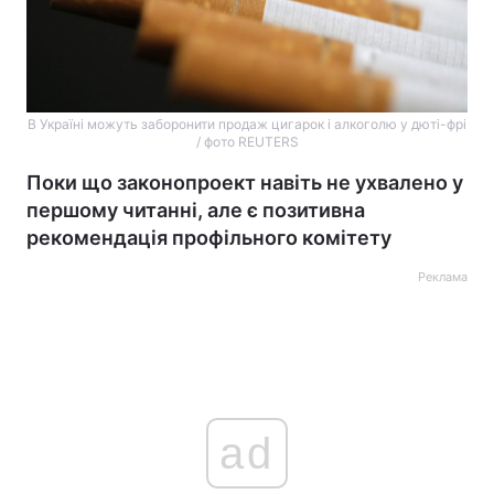
В Україні можуть заборонити продаж цигарок і алкоголю у дюті-фрі
/ фото REUTERS
Поки що законопроект навіть не ухвалено у
першому читанні, але є позитивна
рекомендація профільного комітету
Реклама
ad