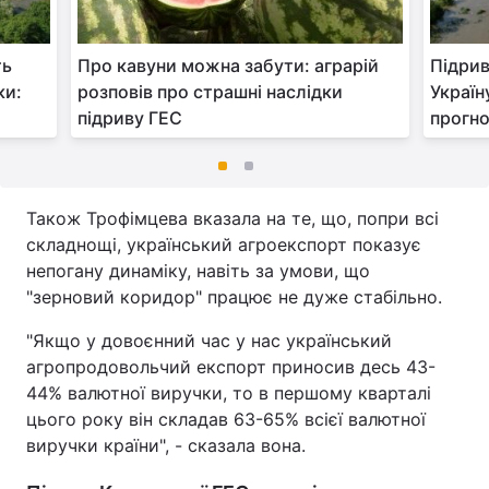
ть
Про кавуни можна забути: аграрій
Підрив
ки:
розповів про страшні наслідки
Україн
підриву ГЕС
прогно
Також Трофімцева вказала на те, що, попри всі
складнощі, український агроекспорт показує
непогану динаміку, навіть за умови, що
"зерновий коридор" працює не дуже стабільно.
"Якщо у довоєнний час у нас український
агропродовольчий експорт приносив десь 43-
44% валютної виручки, то в першому кварталі
цього року він складав 63-65% всієї валютної
виручки країни", - сказала вона.