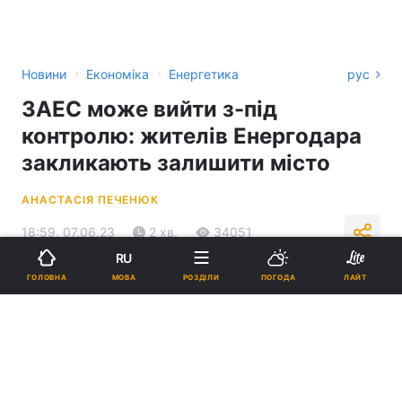
›
›
Новини
Економіка
Енергетика
рус
ЗАЕС може вийти з-під
контролю: жителів Енергодара
закликають залишити місто
АНАСТАСІЯ ПЕЧЕНЮК
18:59, 07.06.23
2 хв.
34051
RU
МОВА
ГОЛОВНА
РОЗДІЛИ
ПОГОДА
ЛАЙТ
Підпишіться на нас в Google