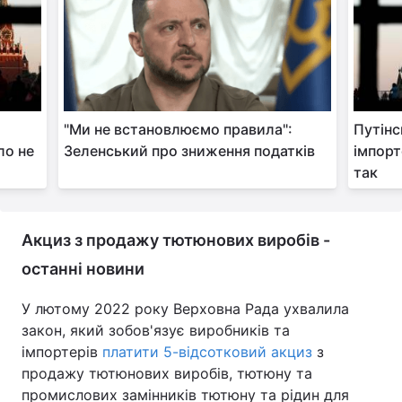
Тема оформлення
м
"Ми не встановлюємо правила":
Путінс
ло не
Зеленський про зниження податків
імпорт
так
Акциз з продажу тютюнових виробів -
останні новини
У лютому 2022 року Верховна Рада ухвалила
закон, який зобов'язує виробників та
імпортерів
платити 5-відсотковий акциз
з
продажу тютюнових виробів, тютюну та
промислових замінників тютюну та рідин для