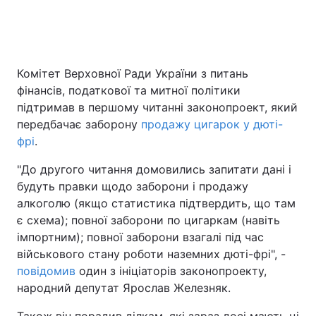
Головна
Війна
Комітет Верховної Ради України з питань
фінансів, податкової та митної політики
Україна
Політика
підтримав в першому читанні законопроект, який
Економіка
Світ
передбачає заборону
продажу цигарок у дюті-
фрі
.
Спорт
Наука
"До другого читання домовились запитати дані і
Техно і зв'язок
Лайт
будуть правки щодо заборони і продажу
алкоголю (якщо статистика підтвердить, що там
Зброя
Інциденти
є схема); повної заборони по цигаркам (навіть
імпортним); повної заборони взагалі під час
Здоров'я
Туризм
військового стану роботи наземних дюті-фрі", -
повідомив
один з ініціаторів законопроекту,
Цікавинки
Погода
народний депутат Ярослав Железняк.
Екологія
Регіони