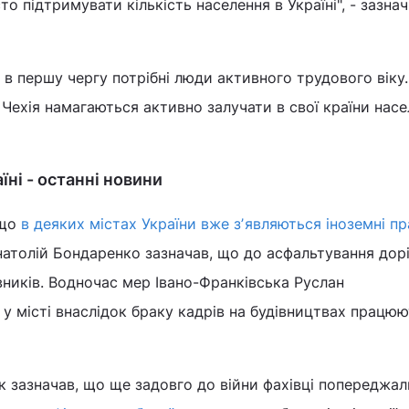
то підтримувати кількість населення в Україні", - зазна
і в першу чергу потрібні люди активного трудового віку
а Чехія намагаються активно залучати в свої країни нас
їні - останні новини
 що
в деяких містах України вже зʼявляються іноземні п
атолій Бондаренко зазначав, що до асфальтування доріг
вників. Водночас мер Івано-Франківська Руслан
 у місті внаслідок браку кадрів на будівництвах працю
 зазначав, що ще задовго до війни фахівці попереджал