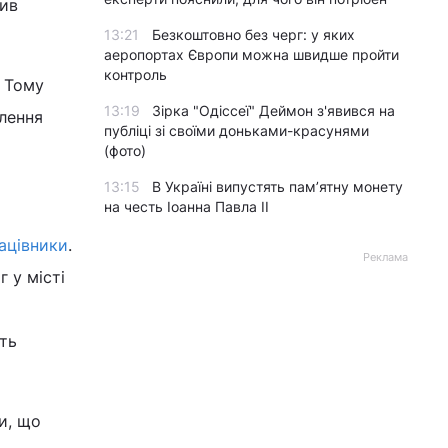
чив
13:21
Безкоштовно без черг: у яких
аеропортах Європи можна швидше пройти
контроль
. Тому
13:19
Зірка "Одіссеї" Деймон з'явився на
елення
публіці зі своїми доньками-красунями
(фото)
13:15
В Україні випустять пам’ятну монету
на честь Іоанна Павла II
рацівники
.
Реклама
 у місті
ють
и, що