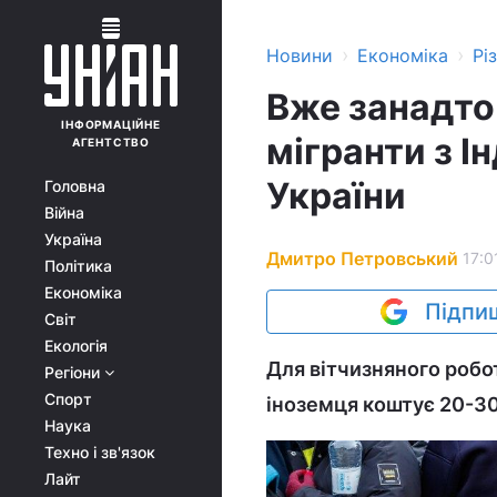
›
›
Новини
Економіка
Рі
Вже занадто 
ІНФОРМАЦІЙНЕ
мігранти з І
АГЕНТСТВО
України
Головна
Війна
Україна
Дмитро Петровський
17:0
Політика
Економіка
Підпиш
Світ
Екологія
Для вітчизняного роб
Регіони
Спорт
іноземця коштує 20-30
Наука
Техно і зв'язок
Лайт