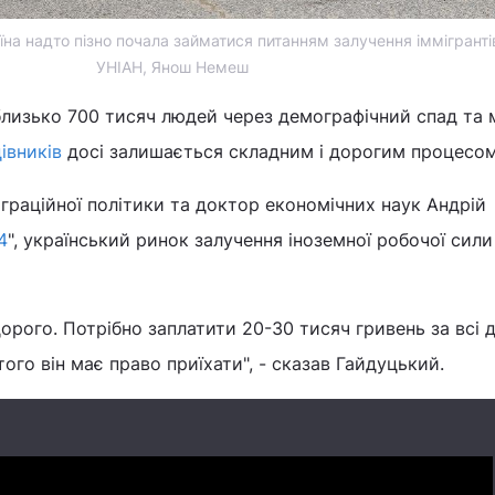
їна надто пізно почала займатися питанням залучення іммігрантів
УНІАН, Янош Немеш
лизько 700 тисяч людей через демографічний спад та м
івників
досі залишається складним і дорогим процесом
іграційної політики та доктор економічних наук Андрій
4
", український ринок залучення іноземної робочої сили
дорого. Потрібно заплатити 20-30 тисяч гривень за всі 
 того він має право приїхати", - сказав Гайдуцький.