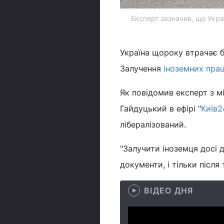
Експерт зазначив, що Укра
Україна щороку втрачає б
Залучення
іноземних прац
Як повідомив експерт з м
Гайдуцький в ефірі "
Київ2
лібералізований.
"Залучити іноземця досі 
документи, і тільки після
ВІДЕО ДНЯ