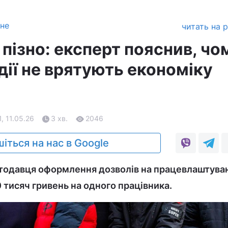
зне
читать на 
пізно: експерт пояснив, чо
ндії не врятують економіку
1, 11.05.26
3 хв.
2046
іться на нас в Google
отодавця оформлення дозволів на працевлаштува
 тисяч гривень на одного працівника.