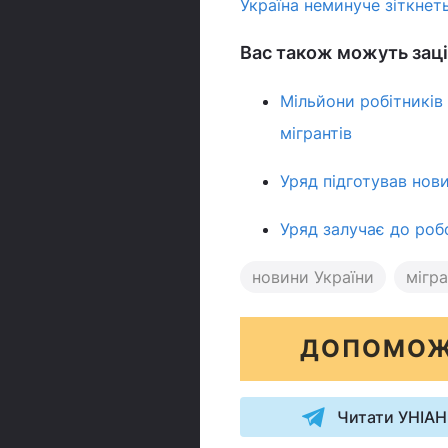
Україна неминуче зіткнет
Вас також можуть заці
Мільйони робітників 
мігрантів
Уряд підготував нови
Уряд залучає до роб
новини України
мігр
ДОПОМОЖ
Читати УНІАН