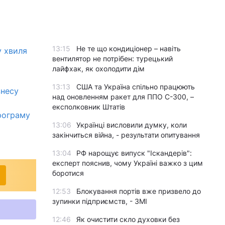
13:15
Не те що кондиціонер – навіть
у хвиля
вентилятор не потрібен: турецький
лайфхак, як охолодити дім
13:13
США та Україна спільно працюють
знесу
над оновленням ракет для ППО С-300, –
експолковник Штатів
рограму
13:06
Українці висловили думку, коли
закінчиться війна, - результати опитування
13:04
РФ нарощує випуск "Іскандерів":
експерт пояснив, чому Україні важко з цим
боротися
12:53
Блокування портів вже призвело до
зупинки підприємств, - ЗМІ
12:46
Як очистити скло духовки без