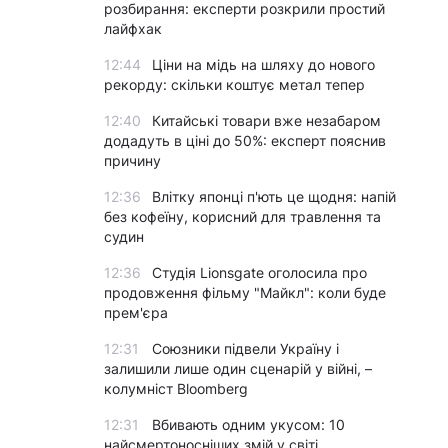
розбирання: експерти розкрили простий
лайфхак
12:44
Ціни на мідь на шляху до нового
рекорду: скільки коштує метал тепер
12:40
Китайські товари вже незабаром
додадуть в ціні до 50%: експерт пояснив
причину
12:36
Влітку японці п'ють це щодня: напій
без кофеїну, корисний для травлення та
судин
12:36
Студія Lionsgate оголосила про
продовження фільму "Майкл": коли буде
прем'єра
12:31
Союзники підвели Україну і
залишили лише один сценарій у війні, –
колумніст Bloomberg
12:31
Вбивають одним укусом: 10
найсмертоносніших змій у світі