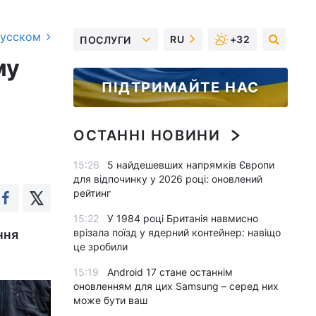
русском
RU
+32
ПОСЛУГИ
му
ПІДТРИМАЙТЕ НАС
ОСТАННІ НОВИНИ
15:26
5 найдешевших напрямків Європи
для відпочинку у 2026 році: оновлений
рейтинг
15:22
У 1984 році Британія навмисно
врізала поїзд у ядерний контейнер: навіщо
ння
це зробили
15:19
Android 17 стане останнім
оновленням для цих Samsung – серед них
може бути ваш