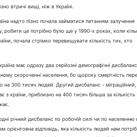
но втричі вищі, ніж в Україні.
аїна надто пізно почала займатися питанням залучення
у, робити це потрібно було ще у 1990-х роках, коли кіль
раїни, почала стрімко перевищувати кількість тих, хто
Україна має одразу два серйозні демографічні дисбаланс
ному скороченні населення, бо щороку смертність пер
 на 300 тисяч людей. Другий дисбаланс - міграційний,
ає з країни, приблизно на 400 тисяч більша за кількість 
жає.
годні річний дисбаланс по робочій силі чи по населенню 
ам орієнтовна відповідь, яка кількість людей нам потріб