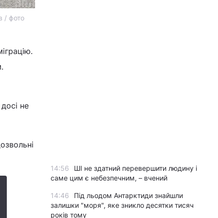
 / фото
іграцію.
.
 досі не
дозвольні
14:56
ШІ не здатний перевершити людину і
саме цим є небезпечним, – вчений
14:46
Під льодом Антарктиди знайшли
залишки "моря", яке зникло десятки тисяч
років тому