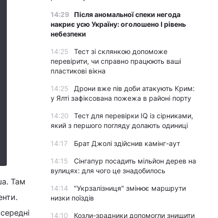
14:29
Після аномальної спеки негода
накриє усю Україну: оголошено І рівень
небезпеки
14:25
Тест зі склянкою допоможе
перевірити, чи справно працюють ваші
пластикові вікна
14:25
Дрони вже пів доби атакують Крим:
у Ялті зафіксована пожежа в районі порту
14:20
Тест для перевірки IQ із сірниками,
який з першого погляду долають одиниці
14:17
Брат Джолі здійснив камінг-аут
14:15
Сінгапур посадить мільйон дерев на
вулицях: для чого це знадобилось
ша. Там
14:14
"Укрзалізниця" змінює маршрути
енти.
низки поїздів
 середні
14:10
Козли-зрадники допомогли знищити