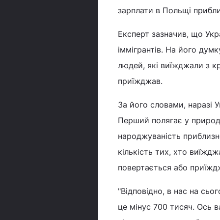
зарплати в Польщі приблиз
Експерт зазначив, що Укр
іммігрантів. На його думк
людей, які виїжджали з к
приїжджав.
За його словами, наразі 
Перший полягає у природ
народжуваність приблизно
кількість тих, хто виїждж
повертається або приїжд
"Відповідно, в нас на сьо
це мінус 700 тисяч. Ось в