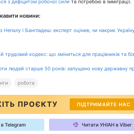
ься з дефіцитом робочої сили
та потребою в імміграції.
кавити новини:
з Непалу і Бангладеш: експерт оцінив, чи накриє Україн
й трудовий кодекс: що зміниться для працівників та бі
оти людей старше 50 років: запущено нову державну п
анти
робота
ІТЬ ПРОЄКТУ
ПІДТРИМАЙТЕ НАС
 в Telegram
Читати УНІАН в Viber