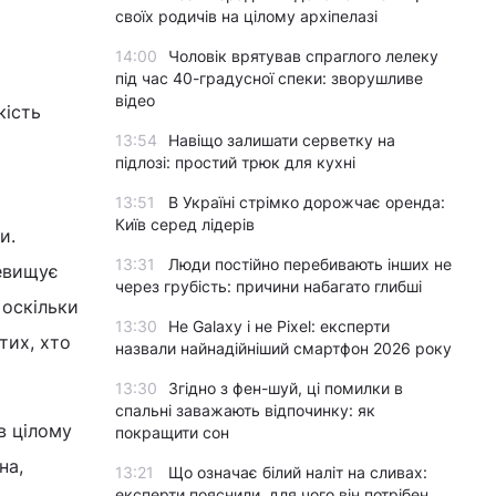
своїх родичів на цілому архіпелазі
14:00
Чоловік врятував спраглого лелеку
під час 40-градусної спеки: зворушливе
відео
кість
13:54
Навіщо залишати серветку на
підлозі: простий трюк для кухні
13:51
В Україні стрімко дорожчає оренда:
Київ серед лідерів
и.
13:31
Люди постійно перебивають інших не
евищує
через грубість: причини набагато глибші
 оскільки
13:30
Не Galaxy і не Pixel: експерти
тих, хто
назвали найнадійніший смартфон 2026 року
13:30
Згідно з фен-шуй, ці помилки в
спальні заважають відпочинку: як
в цілому
покращити сон
на,
13:21
Що означає білий наліт на сливах:
експерти пояснили, для чого він потрібен