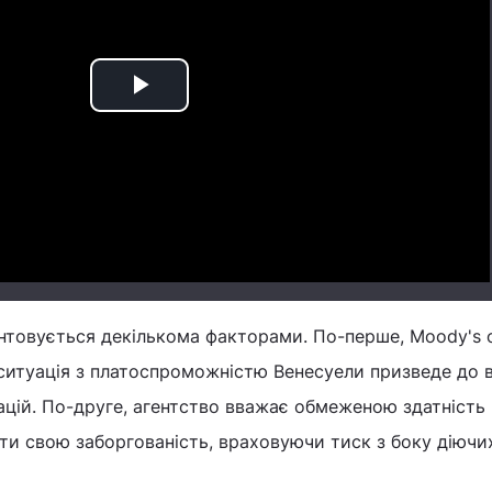
Play
Video
нтовується декількома факторами. По-перше, Moody's о
 ситуація з платоспроможністю Венесуели призведе до 
гацій. По-друге, агентство вважає обмеженою здатність
и свою заборгованість, враховуючи тиск з боку діючи