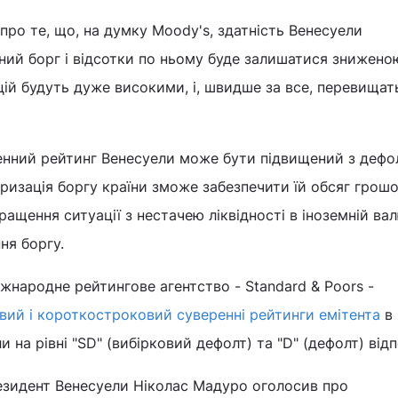
 про те, що, на думку Moody's, здатність Венесуели
ний борг і відсотки по ньому буде залишатися зниженою
цій будуть дуже високими, і, швидше за все, перевищать
енний рейтинг Венесуели може бути підвищений з дефо
уризація боргу країни зможе забезпечити їй обсяг грош
ращення ситуації з нестачею ліквідності в іноземній вал
ня боргу.
іжнародне рейтингове агентство - Standard & Poors -
вий і короткостроковий суверенні рейтинги емітента
в
и на рівні "SD" (вибірковий дефолт) та "D" (дефолт) відп
резидент Венесуели Ніколас Мадуро оголосив про