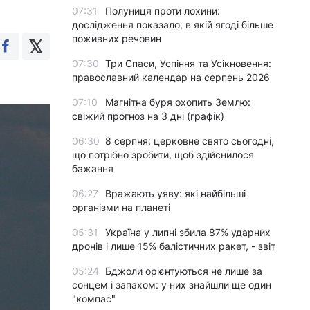
07:31
Полуниця проти лохини:
дослідження показало, в якій ягоді більше
поживних речовин
07:30
Три Спаси, Успіння та Усікновення:
православний календар на серпень 2026
07:10
Магнітна буря охопить Землю:
свіжий прогноз на 3 дні (графік)
06:30
8 серпня: церковне свято сьогодні,
що потрібно зробити, щоб здійснилося
бажання
06:27
Вражають уяву: які найбільші
організми на планеті
05:31
Україна у липні збила 87% ударних
дронів і лише 15% балістичних ракет, - звіт
05:24
Бджоли орієнтуються не лише за
сонцем і запахом: у них знайшли ще один
"компас"