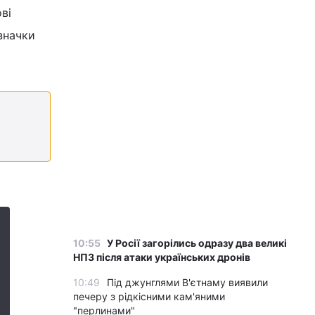
ві
значки
10:55
У Росії загорілись одразу два великі
НПЗ після атаки українських дронів
10:49
Під джунглями В'єтнаму виявили
печеру з рідкісними кам'яними
"перлинами"