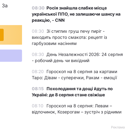
 За
08:30
Росія знайшла слабке місце
української ППО, не залишаючи шансу на
реакцію, - CNN
08:30
Зі стиглих груш печу пиріг -
виходить просто смакота: рецепт із
гарбузовим насінням
08:30
День Незалежності 2026: 24 серпня
- робочий день чи вихідний
08:20
Гороскоп на 8 серпня за картами
Таро: Дівам - суперечки, Ракам - емоції
08:15
Похолодання та дощі йдуть по
Україні: де 8 серпня стане свіжіше
08:10
Гороскоп на 8 серпня: Левам –
відпочинок, Козерогам – зустріч з рідними
Реклама