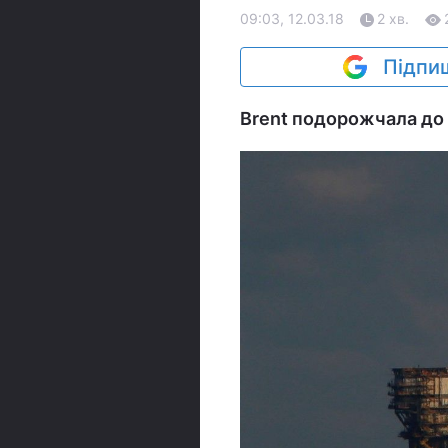
09:03, 12.03.18
2 хв.
Підпиш
Brent подорожчала до $