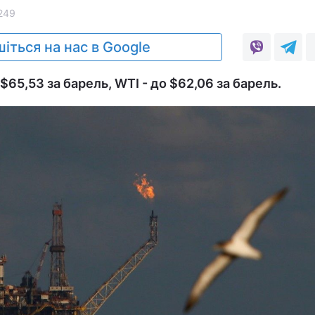
249
іться на нас в Google
65,53 за барель, WTI - до $62,06 за барель.