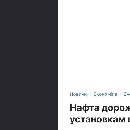
›
›
Новини
Економіка
Ен
Нафта дорож
установкам