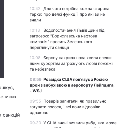
10:42
Для чого потрібна кожна сторона
терки: про деякі функції, про які ви не
знали
10:13
Водопостачання Львівщини під
загрозою: "Бориславська нафтова
компанія" просить Зеленського
переглянути санкції
10:08
Європу накрила нова хвиля спеки:
яким курортам загрожують лісові пожежі
та небезпека
09:59
Розвідка США пов’язує з Росією
дрон з вибухівкою в аеропорту Лейпцига,
чікує,
- WSJ
великих
09:55
Поварів запитали, як правильно
готувати лосося, і всі вони відповіли
однаково
х санкцій
09:30
У США вчені виявили рибу, яка може