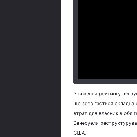
Зниження рейтингу обґру
що зберігається складна
втрат для власників облі
Венесуели реструктуруват
США.