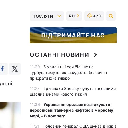
RU
+20
ПОСЛУГИ
ПІДТРИМАЙТЕ НАС
ОСТАННІ НОВИНИ
11:30
5 хвилин - і оси більше не
турбуватимуть: як швидко та безпечно
прибрати їхнє гніздо
пені,
11:27
Три знаки Зодіаку будуть головними
щасливчиками нового тижня
11:24
Україна погодилася не атакувати
неросійські танкери з нафтою в Чорному
морі, - Bloomberg
11:21
Головний генерал США шукає вихід з