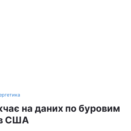
ергетика
чає на даних по буровим
 в США