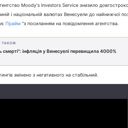
ентство Moody's Investors Service знизило довгостроко
емній і національній валютах Венесуели до найнижчої по
мує
Прайм
"з посиланням на повідомлення агентства.
Е ТАКОЖ
ь смерті": інфляція у Венесуелі перевищила 4000%
ингів змінено з негативного на стабільний.