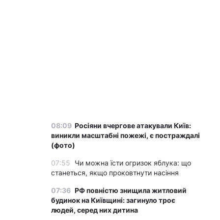
08:09
Росіяни вчергове атакували Київ:
виникли масштабні пожежі, є постраждалі
(фото)
07:55
Чи можна їсти огризок яблука: що
станеться, якщо проковтнути насіння
07:36
РФ повністю знищила житловий
будинок на Київщині: загинуло троє
людей, серед них дитина