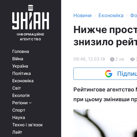
›
›
Новини
Економіка
Фо
Нижче прост
ІНФОРМАЦІЙНЕ
знизило рей
АГЕНТСТВО
Головна
Війна
09:46, 12.03.18
2 хв.
Україна
Підпиш
Політика
Економіка
Світ
Рейтингове агентство 
Екологія
при цьому змінивши пр
Регіони
Спорт
Наука
Техно і зв'язок
Лайт