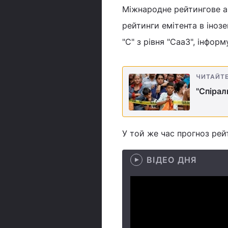
Міжнародне рейтингове аг
рейтинги емітента в іноз
"C" з рівня "Caa3", інфор
ЧИТАЙТ
"Спірал
У той же час прогноз рейт
ВІДЕО ДНЯ