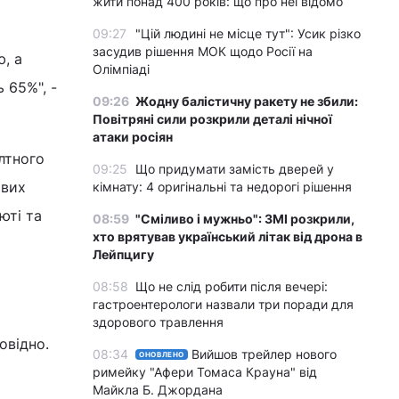
жити понад 400 років: що про неї відомо
09:27
"Цій людині не місце тут": Усик різко
засудив рішення МОК щодо Росії на
, а
Олімпіаді
 65%", -
09:26
Жодну балістичну ракету не збили:
Повітряні сили розкрили деталі нічної
атаки росіян
лтного
09:25
Що придумати замість дверей у
ових
кімнату: 4 оригінальні та недорогі рішення
юті та
08:59
"Сміливо і мужньо": ЗМІ розкрили,
хто врятував український літак від дрона в
Лейпцигу
08:58
Що не слід робити після вечері:
гастроентерологи назвали три поради для
здорового травлення
овідно.
08:34
Вийшов трейлер нового
ОНОВЛЕНО
римейку "Афери Томаса Крауна" від
Майкла Б. Джордана