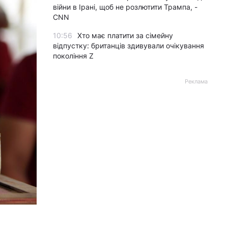
війни в Ірані, щоб не розлютити Трампа, -
CNN
10:56
Хто має платити за сімейну
відпустку: британців здивували очікування
покоління Z
Реклама