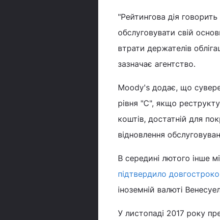
"Рейтингова дія говорить
обслуговувати свій основ
втрати держателів обліга
зазначає агентство.
Moody's додає, що сувер
рівня "C", якщо реструкт
коштів, достатній для пок
відновлення обслуговуван
В середині лютого інше м
підтвердило довгостроко
іноземній валюті Венесуел
У листопаді 2017 року п