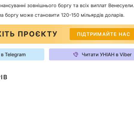
нансуванні зовнішнього боргу та всіх виплат Венесуели.
ма боргу може становити 120-150 мільярдів доларів.
ІТЬ ПРОЄКТУ
ПІДТРИМАЙТЕ НАС
 в Telegram
Читати УНІАН в Viber
ІВ