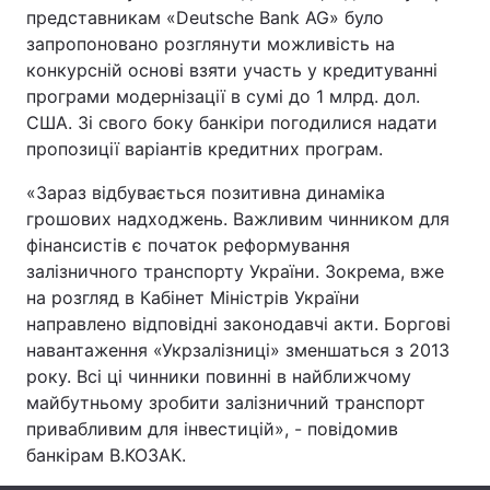
представникам «Deutsche Bank AG» було
запропоновано розглянути можливість на
конкурсній основі взяти участь у кредитуванні
Головна
Війна
програми модернізації в сумі до 1 млрд. дол.
США. Зі свого боку банкіри погодилися надати
Україна
Політика
пропозиції варіантів кредитних програм.
Економіка
Світ
«Зараз відбувається позитивна динаміка
грошових надходжень. Важливим чинником для
Спорт
Наука
фінансистів є початок реформування
залізничного транспорту України. Зокрема, вже
Техно і зв'язок
Лайт
на розгляд в Кабінет Міністрів України
направлено відповідні законодавчі акти. Боргові
Зброя
Інциденти
навантаження «Укрзалізниці» зменшаться з 2013
року. Всі ці чинники повинні в найближчому
Здоров'я
Туризм
майбутньому зробити залізничний транспорт
привабливим для інвестицій», - повідомив
Цікавинки
Погода
банкірам В.КОЗАК.
Екологія
Регіони