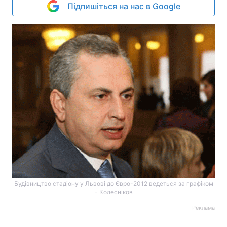
Підпишіться на нас в Google
Будівництво стадіону у Львові до Євро-2012 ведеться за графіком
- Колесніков
Реклама