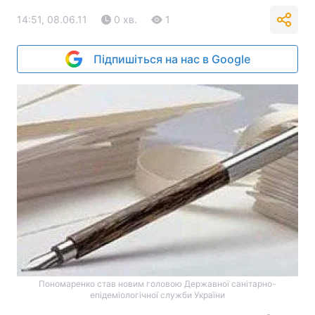
14:51, 08.06.11
0 хв.
1
Підпишіться на нас в Google
Пономаренко став новим головою Державної санітарно-
епідеміологічної служби України