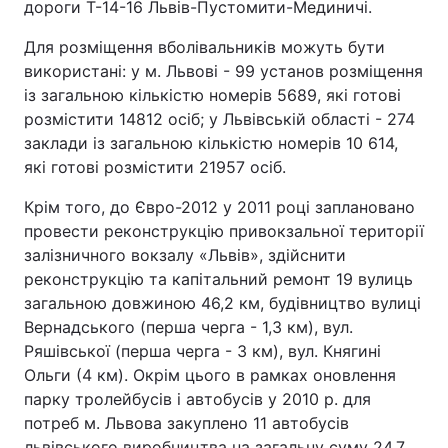
дороги Т-14-16 Львів-Пустомити-Мединичі.
Для розміщення вболівальників можуть бути
використані: у м. Львові - 99 установ розміщення
із загальною кількістю номерів 5689, які готові
розмістити 14812 осіб; у Львівській області - 274
заклади із загальною кількістю номерів 10 614,
які готові розмістити 21957 осіб.
Крім того, до Євро-2012 у 2011 році заплановано
провести реконструкцію привокзальної території
залізничного вокзалу «Львів», здійснити
реконструкцію та капітальний ремонт 19 вулиць
загальною довжиною 46,2 км, будівництво вулиці
Вернадського (перша черга - 1,3 км), вул.
Ряшівської (перша черга - 3 км), вул. Княгині
Ольги (4 км). Окрім цього в рамках оновлення
парку тролейбусів і автобусів у 2010 р. для
потреб м. Львова закуплено 11 автобусів
львівського виробництва на загальну суму 24,7