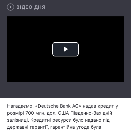
ВІДЕО ДНЯ
Лонгріди
Відео з Youtube
Статті
Інтерв'ю
Думки
Архів
Вакансії
Play
Контакти
Video
Послуги
Нагадаємо, «Deutsche Bank AG» надав кредит у
розмірі 700 млн. дол. США Південно-Західній
залізниці. Кредитні ресурси було надано під
державні гарантії, гарантійна угода була