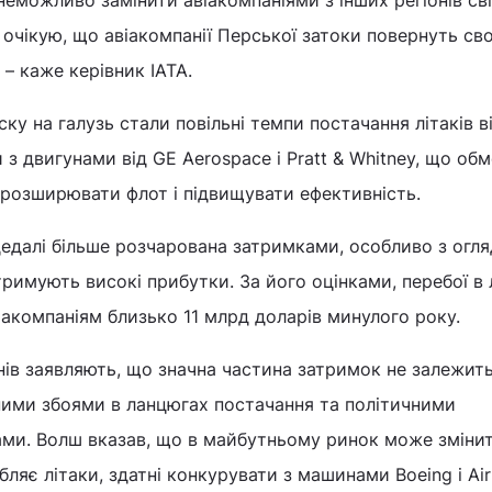
я очікую, що авіакомпанії Перської затоки повернуть сво
 – каже керівник IATA.
у на галузь стали повільні темпи постачання літаків в
и з двигунами від GE Aerospace і Pratt & Whitney, що об
 розширювати флот і підвищувати ефективність.
едалі більше розчарована затримками, особливо з огляд
римують високі прибутки. За його оцінками, перебої в
акомпаніям близько 11 млрд доларів минулого року.
нів заявляють, що значна частина затримок не залежить 
ними збоями в ланцюгах постачання та політичними
ми. Волш вказав, що в майбутньому ринок може змінит
ляє літаки, здатні конкурувати з машинами Boeing і Air