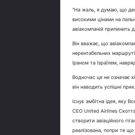
"На жаль, я думаю, що д
високими цінами на пальн
авіакомпаній припинить ді
Він вважає, що авіакомп
нерентабельних маршрутів,
Іраном та Ізраїлем, навря
Водночас це не означає к
він наводить успішні прикла
Існує амбітна ідея, яку 
CEO United Airlines Скотт
створити авіаційного гіга
реалізована, попри те щ