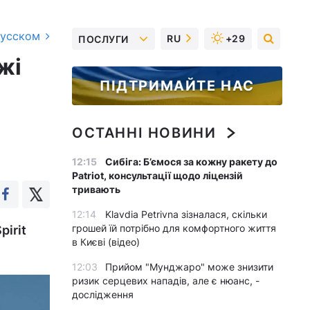
русском
RU
+29
ПОСЛУГИ
жі
ПІДТРИМАЙТЕ НАС
ОСТАННІ НОВИНИ
12:15
Сибіга: Б’ємося за кожну ракету до
Patriot, консультації щодо ліцензій
тривають
12:14
Klavdia Petrivna зізналася, скільки
грошей їй потрібно для комфортного життя
irit
в Києві (відео)
12:03
Прийом "Мунджаро" може знизити
ризик серцевих нападів, але є нюанс, -
дослідження