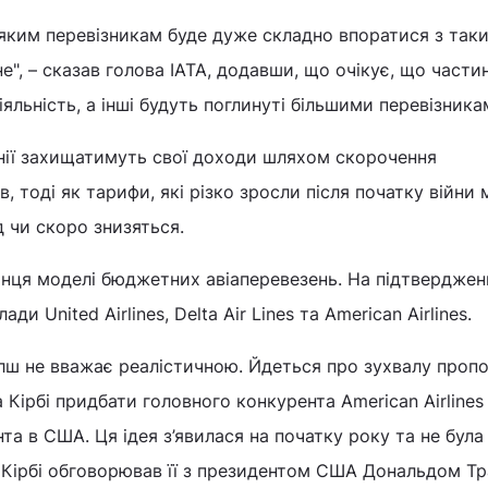
еяким перевізникам буде дуже складно впоратися з так
е", – сказав голова IATA, додавши, що очікує, що части
яльність, а інші будуть поглинуті більшими перевізника
анії захищатимуть свої доходи шляхом скорочення
 тоді як тарифи, які різко зросли після початку війни 
д чи скоро знизяться.
інця моделі бюджетних авіаперевезень. На підтверджен
ди United Airlines, Delta Air Lines та American Airlines.
Волш не вважає реалістичною. Йдеться про зухвалу проп
а Кірбі придбати головного конкурента American Airlines
нта в США. Ця ідея з’явилася на початку року та не була
о Кірбі обговорював її з президентом США Дональдом Т