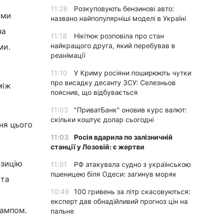
11:28
Розкуповують бензинові авто:
ими
названо найпопулярніші моделі в Україні
на
11:18
Нікітюк розповіла про стан
найкращого друга, який перебував в
ми.
реанімації
11:10
У Криму росіяни поширюють чутки
про висадку десанту ЗСУ: Селезньов
між
пояснив, що відбувається
11:03
"ПриватБанк" оновив курс валют:
скільки коштує долар сьогодні
ня цього
11:03
Росія вдарила по залізничній
станції у Лозовій: є жертви
озицію
11:01
РФ атакувала судно з українською
пшеницею біля Одеси: загинув моряк
 та
10:49
100 гривень за літр скасовуються:
експерт дав обнадійливий прогноз цін на
рампом.
пальне