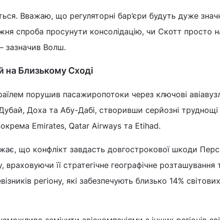
ться. Вважаю, що регуляторні бар’єри будуть дуже знач
вжня спроба просунути консолідацію, чи Скотт просто 
– зазначив Волш.
й на Близькому Сході
зраїлем порушив пасажиропотоки через ключові авіавуз
 Дубай, Доха та Абу-Дабі, створивши серйозні труднощі
зокрема Emirates, Qatar Airways та Etihad.
ажає, що конфлікт завдасть довгострокової шкоди Перс
у, враховуючи її стратегічне географічне розташування 
ізників регіону, які забезпечують близько 14% світови
неможливо замінити авіакомпаніями з інших регіонів сві