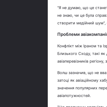
"Я не думаю, що це стане
не знаю, чи це була спра
створити медійний шум", 
Проблеми авіакомпані
Конфлікт між Іраном та І
Близького Сходу, такі як
авіаперевізників регіону, 
Волш зазначив, що не вв
затоці як авіаційному хаб
значення популярних перев
авіапотужностей.
"Цю пропускну здатність 