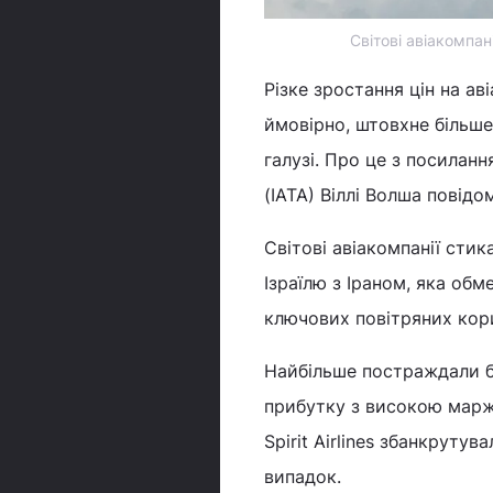
Світові авіакомпа
Різке зростання цін на ав
ймовірно, штовхне більше
галузі. Про це з посилан
(IATA) Віллі Волша повід
Світові авіакомпанії сти
Ізраїлю з Іраном, яка об
ключових повітряних кор
Найбільше постраждали б
прибутку з високою марж
Spirit Airlines збанкруту
випадок.