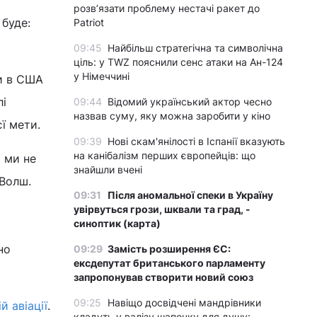
розвʼязати проблему нестачі ракет до
 буде:
Patriot
09:45
Найбільш стратегічна та символічна
ціль: у TWZ пояснили сенс атаки на Ан-124
у Німеччині
ки в США
лі
09:44
Відомий український актор чесно
назвав суму, яку можна заробити у кіно
ї мети.
09:39
Нові скам'янілості в Іспанії вказують
на канібалізм перших європейців: що
 ми не
знайшли вчені
 Волш.
09:31
Після аномальної спеки в Україну
увірвуться грози, шквали та град, -
синоптик (карта)
но
09:29
Замість розширення ЄС:
ексдепутат британського парламенту
запропонував створити новий союз
09:25
Навіщо досвідчені мандрівники
й авіації
.
кладуть у валізу шапочку для душу: