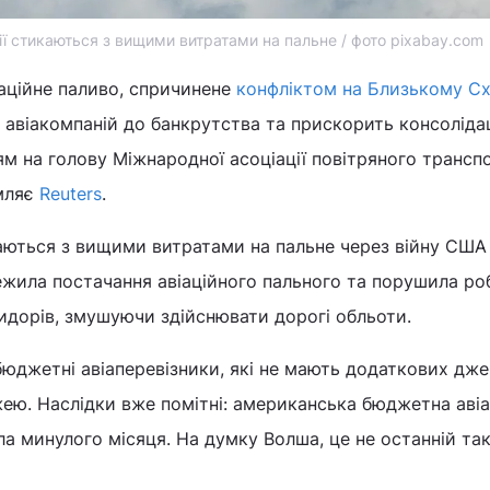
нії стикаються з вищими витратами на пальне / фото pixabay.com
іаційне паливо, спричинене
конфліктом на Близькому Сх
 авіакомпаній до банкрутства та прискорить консоліда
ням на голову Міжнародної асоціації повітряного трансп
омляє
Reuters
.
каються з вищими витратами на пальне через війну США
межила постачання авіаційного пального та порушила ро
идорів, змушуючи здійснювати дорогі обльоти.
юджетні авіаперевізники, які не мають додаткових дж
ею. Наслідки вже помітні: американська бюджетна аві
вала минулого місяця. На думку Волша, це не останній та