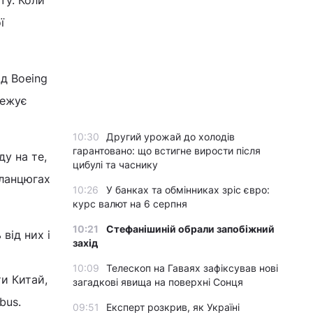
ї
ід Boeing
межує
10:30
Другий урожай до холодів
гарантовано: що встигне вирости після
у на те,
цибулі та часнику
 ланцюгах
10:26
У банках та обмінниках зріс євро:
курс валют на 6 серпня
10:21
Стефанішиній обрали запобіжний
від них і
захід
10:09
Телескоп на Гаваях зафіксував нові
и Китай,
загадкові явища на поверхні Сонця
bus.
09:51
Експерт розкрив, як Україні