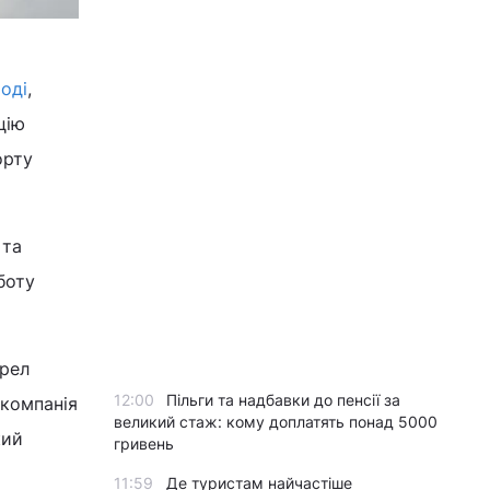
оді
,
цію
орту
 та
боту
ерел
12:00
Пільги та надбавки до пенсії за
акомпанія
великий стаж: кому доплатять понад 5000
кий
гривень
11:59
Де туристам найчастіше