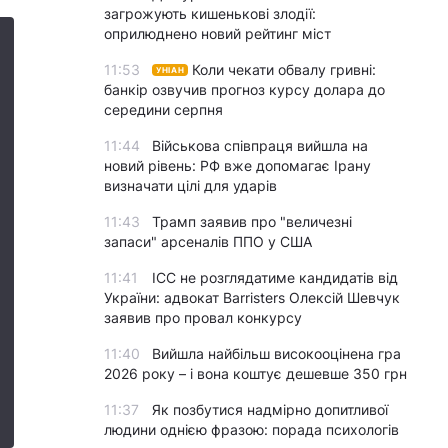
загрожують кишенькові злодії:
оприлюднено новий рейтинг міст
11:53
Коли чекати обвалу гривні:
УНІАН
банкір озвучив прогноз курсу долара до
середини серпня
11:44
Військова співпраця вийшла на
новий рівень: РФ вже допомагає Ірану
визначати цілі для ударів
11:43
Трамп заявив про "величезні
запаси" арсеналів ППО у США
11:41
ICC не розглядатиме кандидатів від
України: адвокат Barristers Олексій Шевчук
заявив про провал конкурсу
11:40
Вийшла найбільш високооцінена гра
2026 року – і вона коштує дешевше 350 грн
11:37
Як позбутися надмірно допитливої
людини однією фразою: порада психологів