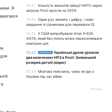
10:47
Кількість вильотів авіації НАТО через
ними. Я
загрозу Росії зросла на 250%
намагався
10:44
Один рух змінить і цифру, і знак:
завдання зі сірниками для перевірки IQ
10:43
У США випробували літак X-62A
VISTA, який без пілота може перехоплювати
повітряні цілі
ли
10:42
Українські дрони уразили
ОНОВЛЕНО
 для
два величезних НПЗ в Росії: Зеленський
розкрив деталі (відео)
10:33
Мозгова пояснила, чому не їде з
ькій
України під час війни
та
Реклама
х
ту. Коли