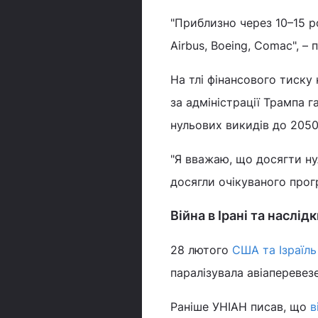
"Приблизно через 10–15 р
Airbus, Boeing, Comac", – 
На тлі фінансового тиску
за адміністрації Трампа 
нульових викидів до 2050 
"Я вважаю, що досягти ну
досягли очікуваного прог
Війна в Ірані та наслідк
28 лютого
США та Ізраїль
паралізувала авіаперевез
Раніше УНІАН писав, що
в