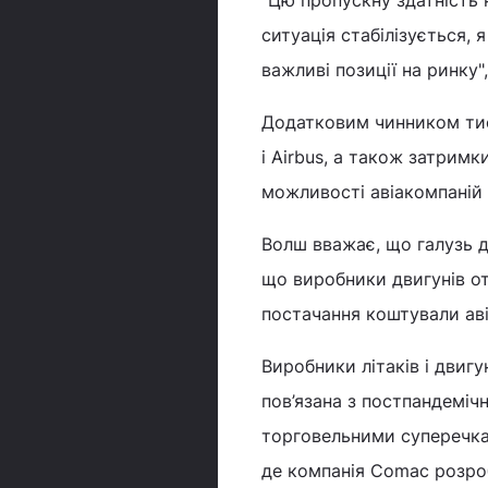
ситуація стабілізується, 
важливі позиції на ринку",
Додатковим чинником тиск
і Airbus, а також затримк
можливості авіакомпаній
Волш вважає, що галузь д
що виробники двигунів от
постачання коштували аві
Виробники літаків і двигу
пов’язана з постпандеміч
торговельними суперечка
де компанія Comac розроб