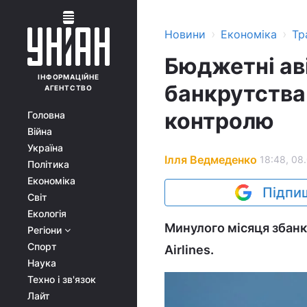
›
›
Новини
Економіка
Тр
Бюджетні ав
ІНФОРМАЦІЙНЕ
банкрутства:
АГЕНТСТВО
контролю
Головна
Війна
Україна
Ілля Ведмеденко
18:48, 08
Політика
Економіка
Підпиш
Світ
Екологія
Минулого місяця збанк
Регіони
Спорт
Airlines.
Наука
Техно і зв'язок
Лайт