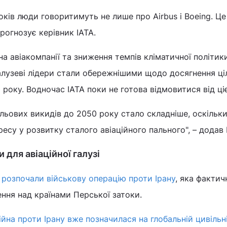
оків люди говоритимуть не лише про Airbus і Boeing. Це
прогнозує керівник IATA.
 на авіакомпанії та зниження темпів кліматичної політи
галузеві лідери стали обережнішими щодо досягнення ці
року. Водночас IATA поки не готова відмовитися від ціє
льових викидів до 2050 року стало складніше, оскільки
ресу у розвитку сталого авіаційного пального", – додав
и для авіаційної галузі
 розпочали військову операцію проти Ірану
, яка фактич
ення над країнами Перської затоки.
ійна проти Ірану вже позначилася на глобальній цивільні