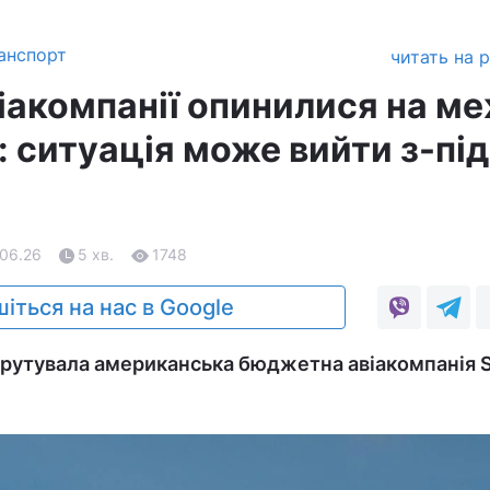
анспорт
читать на 
іакомпанії опинилися на ме
 ситуація може вийти з-під
.06.26
5 хв.
1748
іться на нас в Google
рутувала американська бюджетна авіакомпанія Sp