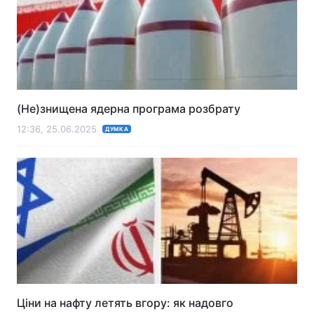
Лонгріди
Відео з Youtube
Статті
Інтерв'ю
Думки
(Не)знищена ядерна програма розбрату
Архів
Вакансії
12:36, 25.06.2025
ДУМКА
Контакти
Послуги
Ціни на нафту летять вгору: як надовго