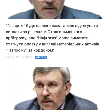
"Газпром" буде всіляко намагатися відтягувати
виплати за рішенням Стокгольмського
арбітражу, але "Нафтогаз" може вимагати
стягнути оплату у вигляді матеріальних активів
"Газпрому" за кордоном"
18:05, 01.03.2018
ІНТЕРВ'Ю