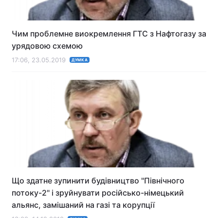
Чим проблемне виокремлення ГТС з Нафтогазу за
урядовою схемою
17:06, 23.05.2019
ДУМКА
Що здатне зупинити будівництво "Північного
потоку-2" і зруйнувати російсько-німецький
альянс, замішаний на газі та корупції