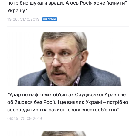
потрібно шукати зради. А ось Росія хоче "кинути"
Україну"
19:38, 31.10.2019
ІНТЕРВ'Ю
"Удар по нафтових об'єктах Саудівської Аравії не
обійшовся без Росії. І це виклик Україні – потрібно
зосередитися на захисті своїх енергооб'єктів"
06:45, 25.09.2019