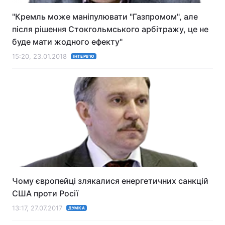
"Кремль може маніпулювати "Газпромом", але
після рішення Стокгольмського арбітражу, це не
буде мати жодного ефекту"
15:20, 23.01.2018
ІНТЕРВ'Ю
Чому європейці злякалися енергетичних санкцій
США проти Росії
13:17, 27.07.2017
ДУМКА