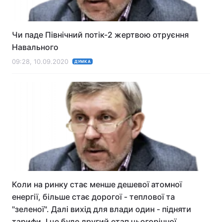
Чи паде Північний потік-2 жертвою отруєння
Навального
09:28, 10.09.2020
ДУМКА
Коли на ринку стає менше дешевої атомної
енергії, більше стає дорогої - теплової та
"зеленої". Далі вихід для влади один - підняти
тарифи. І це буде другий етап цьогорічної