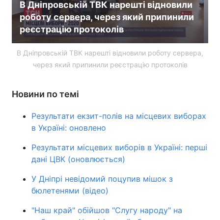
В Дніпровській ТВК нарешті відновили
Тема оформлення
роботу сервера, через який припинили
реєстрацію протоколів
В Дніпровській ТВК нарешті відновили роботу сервера,
через який припинили реєстрацію протоколів
Новини по темі
Результати екзит-полів на місцевих виборах
в Україні: оновлено
Результати місцевих виборів в Україні: перші
дані ЦВК (оновлюється)
У Дніпрі невідомий поцупив мішок з
бюлетенями (відео)
"Наш край" обійшов "Слугу народу" на