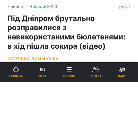
›
Новини
Вибори-2020
рус
Під Дніпром брутально
розправилися з
невикористаними бюлетенями:
в хід пішла сокира (відео)
КАТЕРИНА ЛИМАНСЬКА
RU
12:37, 26.10.20
1 хв.
5290
МОВА
ГОЛОВНА
РОЗДІЛИ
ПОГОДА
ЛАЙТ
Підпишіться на нас в Google