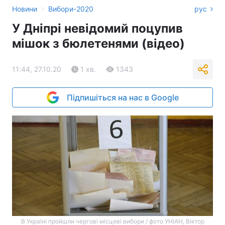
›
Новини
Вибори-2020
рус
У Дніпрі невідомий поцупив
мішок з бюлетенями (відео)
11:44, 27.10.20
1 хв.
1343
Підпишіться на нас в Google
В Україні пройшли чергові місцеві вибори / фото УНІАН, Віктор