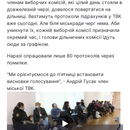
членам виборчих комісій, які цілий день стояли в
довжелезній черзі, довелося повертатися на
Лонгріди
дільниці. Везтимуть протоколи підрахунків у ТВК
вже сьогодні. Але біля міськради черг нема. Аби
Відео з Youtube
Статті
уникнути їх, кожній виборчій комісії призначили
окремий час, і голови дільничних комісії їдуть
Інтерв'ю
Думки
сюди за графіком.
Архів
Вакансії
Наразі опрацювали лише 80 протоколів через
помилки.
Контакти
"Ми орієнтуємося до п'ятниці встановити
Послуги
висновки голосування", - Андрій Гусак член
міської ТВК.