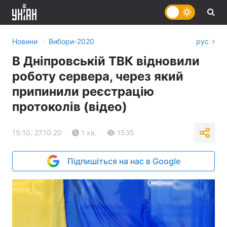
›
Новини
Вибори-2020
рус
В Дніпровській ТВК відновили
роботу сервера, через який
припинили реєстрацію
протоколів (відео)
15:10, 27.10.20
1 хв.
1535
Підпишіться на нас в Google