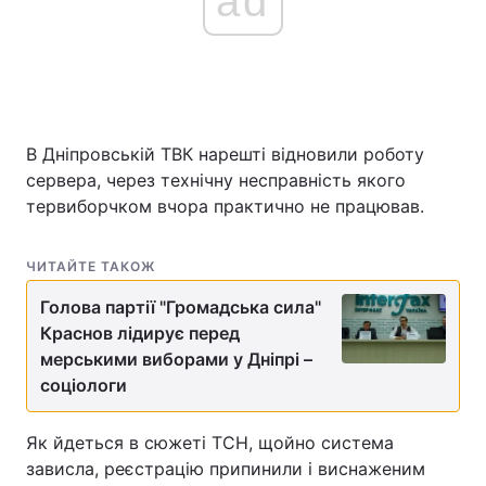
ad
Головна
Війна
Україна
Політика
В Дніпровській ТВК нарешті відновили роботу
сервера, через технічну несправність якого
Економіка
Світ
тервиборчком вчора практично не працював.
Спорт
Наука
ЧИТАЙТЕ ТАКОЖ
Техно і зв'язок
Лайт
Голова партії "Громадська сила"
Зброя
Краснов лідирує перед
Інциденти
мерськими виборами у Дніпрі –
Здоров'я
Туризм
соціологи
Цікавинки
Погода
Як йдеться в сюжеті ТСН, щойно система
зависла, реєстрацію припинили і виснаженим
Екологія
Регіони