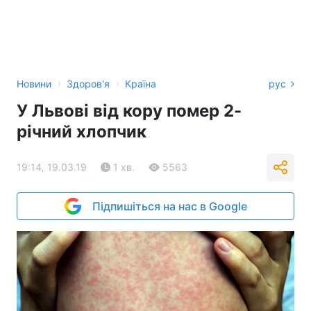
›
›
Новини
Здоров'я
Країна
рус
У Львові від кору помер 2-
річний хлопчик
19:14, 19.03.19
1 хв.
5563
Підпишіться на нас в Google