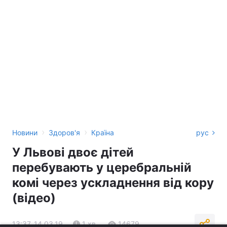
›
›
Новини
Здоров'я
Країна
рус
У Львові двоє дітей
перебувають у церебральній
комі через ускладнення від кору
(відео)
13:37, 14.03.19
1 хв.
14679