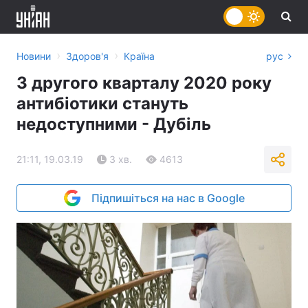
›
›
Новини
Здоров'я
Країна
рус
З другого кварталу 2020 року
антибіотики стануть
недоступними - Дубіль
21:11, 19.03.19
3 хв.
4613
Підпишіться на нас в Google