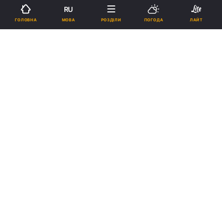
RU
МОВА
ГОЛОВНА
РОЗДІЛИ
ПОГОДА
ЛАЙТ
Підпишіться на нас в Google
Діти перебувають у тяжкому стані / фото Shutterstock
Маленьких пацієнтів госпіталізували у
тяжкому стані: без свідомості, із судомами
та набряком мозку.
Реклама