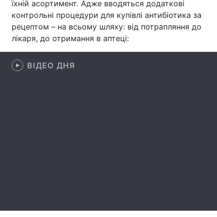
їхній асортимент. Адже вводяться додаткові
контрольні процедури для купівлі антибіотика за
Лонгріди
рецептом – на всьому шляху: від потрапляння до
лікаря, до отримання в аптеці:
Відео з Youtube
Статті
ВІДЕО ДНЯ
Інтерв'ю
Думки
Архів
Вакансії
Контакти
Послуги