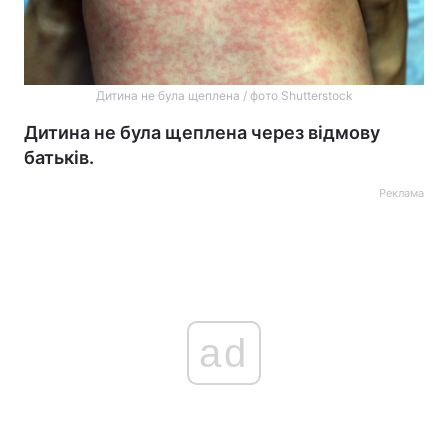
Дитина не була щеплена / фото Shutterstock
Дитина не була щеплена через відмову
батьків.
Реклама
ad