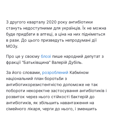
З другого кварталу 2020 року антибіотики
Головна
Війна
стануть недоступними для українців. Їх не можна
Україна
Політика
буде придбати в аптеці, а ціна на них підніметься
в рази. До цього призведуть непродумані дії
Економіка
Світ
МОЗу.
Спорт
Наука
Про це у своєму
блозі
пише народний депутат з
фракції "Батьківщина" Валерій Дубіль.
Техно і зв'язок
Лайт
За його словами,
розроблений
Кабміном
Зброя
Інциденти
національний план боротьби з
антибіотикорезистентністю допоможе не так
Здоров'я
Туризм
побороти некоректне застосування антибіотиків і
розвиток через нього стійкості бактерій до
Цікавинки
Погода
антибіотиків, як збільшить навантаження на
сімейного лікаря, черги до нього, і зменшить
Екологія
Регіони