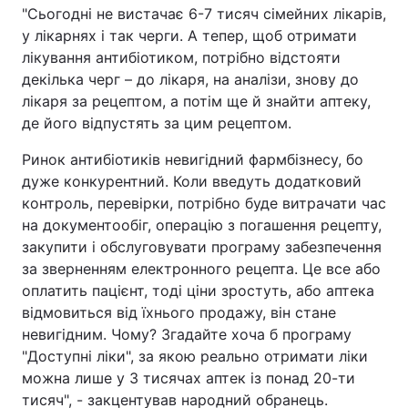
"Сьогодні не вистачає 6-7 тисяч сімейних лікарів,
Тема оформлення
у лікарнях і так черги. А тепер, щоб отримати
лікування антибіотиком, потрібно відстояти
декілька черг – до лікаря, на аналізи, знову до
лікаря за рецептом, а потім ще й знайти аптеку,
де його відпустять за цим рецептом.
Ринок антибіотиків невигідний фармбізнесу, бо
дуже конкурентний. Коли введуть додатковий
контроль, перевірки, потрібно буде витрачати час
на документообіг, операцію з погашення рецепту,
закупити і обслуговувати програму забезпечення
за зверненням електронного рецепта. Це все або
оплатить пацієнт, тоді ціни зростуть, або аптека
відмовиться від їхнього продажу, він стане
невигідним. Чому? Згадайте хоча б програму
"Доступні ліки", за якою реально отримати ліки
можна лише у 3 тисячах аптек із понад 20-ти
тисяч", - закцентував народний обранець.