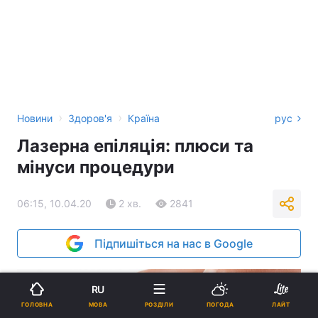
›
›
Новини
Здоров'я
Країна
рус
Лазерна епіляція: плюси та
мінуси процедури
06:15, 10.04.20
2 хв.
2841
Підпишіться на нас в Google
RU
МОВА
ГОЛОВНА
РОЗДІЛИ
ПОГОДА
ЛАЙТ