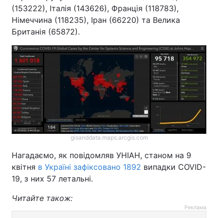
(153222), Італія (143626), Франція (118783),
Німеччина (118235), Іран (66220) та Велика
Британія (65872).
gisanddata.maps.arcgis.com
Нагадаємо, як повідомляв УНІАН, станом на 9
квітня
в Україні зафіксовано 1892
випадки COVID-
19, з них 57 летальні.
Читайте також:
Реклама