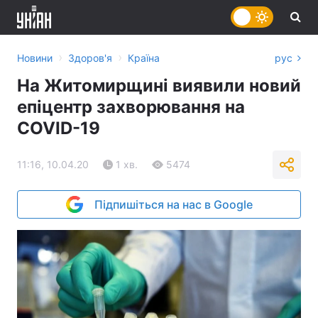
›
›
Новини
Здоров'я
Країна
рус
На Житомирщині виявили новий
епіцентр захворювання на
COVID-19
11:16, 10.04.20
1 хв.
5474
Підпишіться на нас в Google