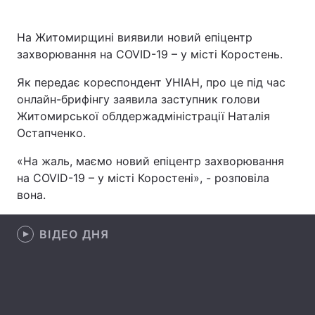
На Житомирщині виявили новий епіцентр
захворювання на COVID-19 – у місті Коростень.
Головна
Війна
Як передає кореспондент УНІАН, про це під час
Україна
Політика
онлайн-брифінгу заявила заступник голови
Житомирської облдержадміністрації Наталія
Економіка
Світ
Остапченко.
Спорт
Наука
«На жаль, маємо новий епіцентр захворювання
на COVID-19 – у місті Коростені», - розповіла
Техно і зв'язок
Лайт
вона.
Зброя
Інциденти
ВІДЕО ДНЯ
Здоров'я
Туризм
Цікавинки
Погода
Екологія
Регіони