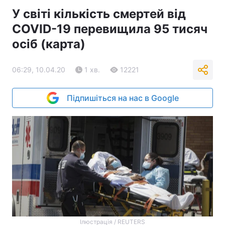
У світі кількість смертей від
COVID-19 перевищила 95 тисяч
осіб (карта)
06:29, 10.04.20
1 хв.
12221
Підпишіться на нас в Google
Ілюстрація / REUTERS