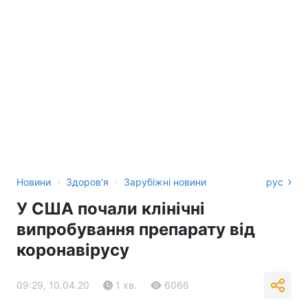
›
›
Новини
Здоров'я
Зарубіжні новини
рус
У США почали клінічні
випробування препарату від
коронавірусу
09:29, 10.04.20
1 хв.
6066