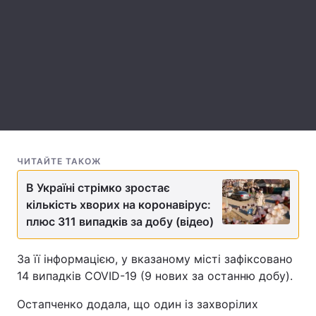
Лонгріди
Відео з Youtube
Статті
Інтерв'ю
Думки
Архів
Вакансії
Контакти
ЧИТАЙТЕ ТАКОЖ
В Україні стрімко зростає
Послуги
кількість хворих на коронавірус:
плюс 311 випадків за добу (відео)
За її інформацією, у вказаному місті зафіксовано
14 випадків COVID-19 (9 нових за останню добу).
Остапченко додала, що один із захворілих