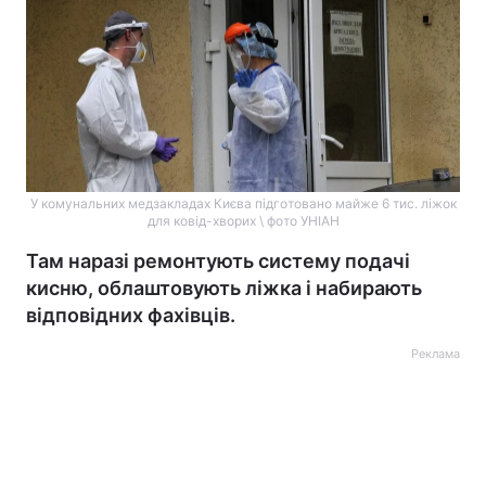
У комунальних медзакладах Києва підготовано майже 6 тис. ліжок
для ковід-хворих \ фото УНІАН
Там наразі ремонтують систему подачі
кисню, облаштовують ліжка і набирають
відповідних фахівців.
Реклама