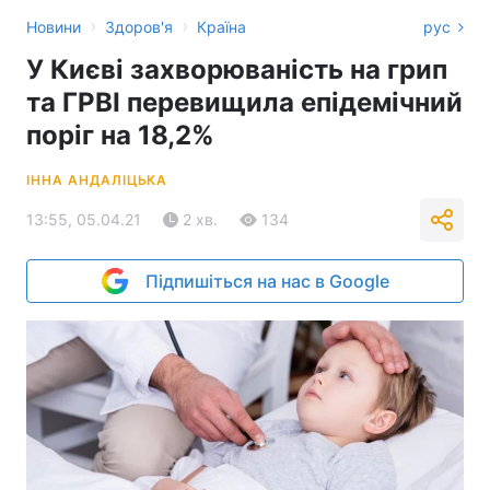
›
›
Новини
Здоров'я
Країна
рус
У Києві захворюваність на грип
та ГРВІ перевищила епідемічний
поріг на 18,2%
ІННА АНДАЛІЦЬКА
13:55, 05.04.21
2 хв.
134
Підпишіться на нас в Google