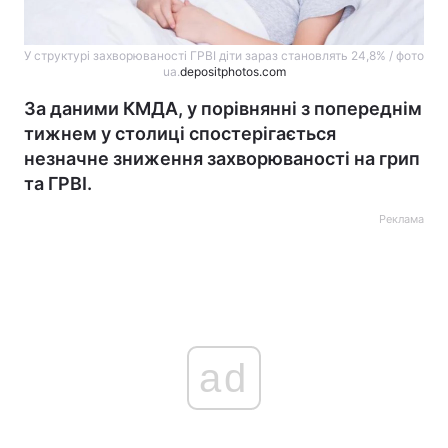
У структурі захворюваності ГРВІ діти зараз становлять 24,8% / фото
ua.
depositphotos.com
За даними КМДА, у порівнянні з попереднім
тижнем у столиці спостерігається
незначне зниження захворюваності на грип
та ГРВІ.
Реклама
ad