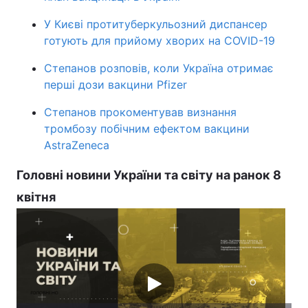
Тема оформлення
У Києві протитуберкульозний диспансер
готують для прийому хворих на COVID-19
Степанов розповів, коли Україна отримає
перші дози вакцини Pfizer
Степанов прокоментував визнання
тромбозу побічним ефектом вакцини
AstraZeneca
Головні новини України та світу на ранок 8
квітня