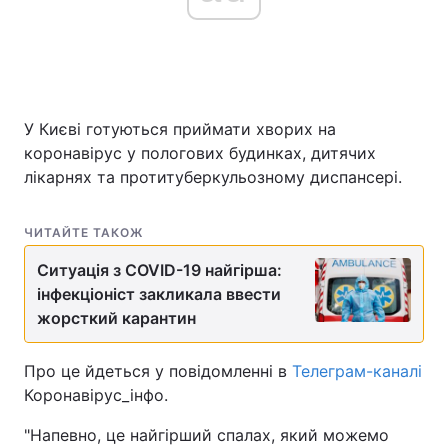
Головна
Війна
У Києві готуються приймати хворих на
Україна
Політика
коронавірус у пологових будинках, дитячих
Економіка
Світ
лікарнях та протитуберкульозному диспансері.
Спорт
Наука
ЧИТАЙТЕ ТАКОЖ
Техно і зв'язок
Лайт
Ситуація з COVID-19 найгірша:
інфекціоніст закликала ввести
Зброя
Інциденти
жорсткий карантин
Здоров'я
Туризм
Про це йдеться у повідомленні в
Телеграм-каналі
Коронавірус_інфо.
Цікавинки
Погода
"Напевно, це найгірший спалах, який можемо
Екологія
Регіони