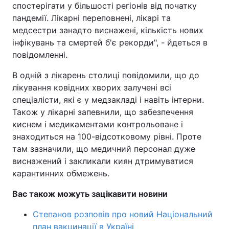
спостерігати у більшості регіонів від початку
пандемії. Лікарні переповнені, лікарі та
Лонгріди
медсестри занадто виснажені, кількість нових
інфікувань та смертей б'є рекорди", - йдеться в
Відео з Youtube
Статті
повідомленні.
Інтерв'ю
Думки
В одній з лікарень столиці повідомили, що до
лікування ковідних хворих залучені всі
Архів
Вакансії
спеціалісти, які є у медзакладі і навіть інтерни.
Також у лікарні запевнили, що забезпечення
Контакти
киснем і медикаментами контрольоване і
знаходиться на 100-відсотковому рівні. Проте
Послуги
там зазначили, що медичний персонал дуже
виснажений і закликали киян дтримуватися
карантинних обмежень.
Вас також можуть зацікавити новини
Степанов розповів про новий Національний
план вакцинації в Україні