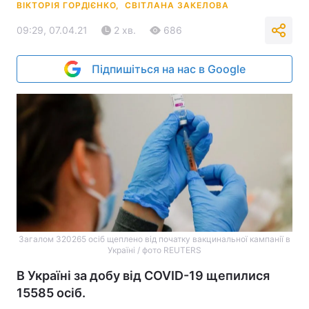
ВІКТОРІЯ ГОРДІЄНКО,
СВІТЛАНА ЗАКЕЛОВА
09:29, 07.04.21
2 хв.
686
Підпишіться на нас в Google
Загалом 320265 осіб щеплено від початку вакцинальної кампанії в
Україні / фото REUTERS
В Україні за добу від COVID-19 щепилися
15585 осіб.