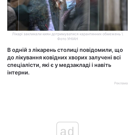
Лікарі закликали киян дотримуватися карантинних обмежень \
Фото УНІАН
В одній з лікарень столиці повідомили, що
до лікування ковідних хворих залучені всі
спеціалісти, які є у медзакладі і навіть
інтерни.
Реклама
ad