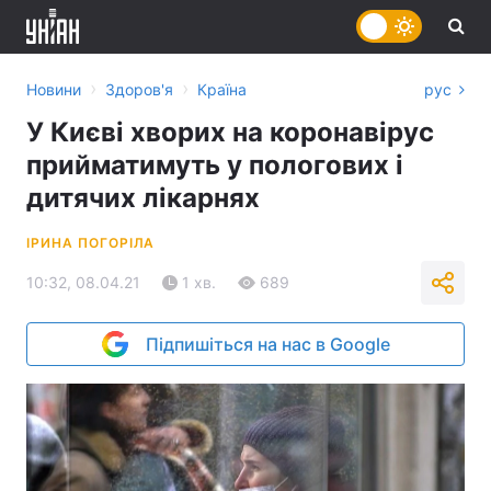
›
›
Новини
Здоров'я
Країна
рус
У Києві хворих на коронавірус
прийматимуть у пологових і
дитячих лікарнях
ІРИНА ПОГОРІЛА
10:32, 08.04.21
1 хв.
689
Підпишіться на нас в Google