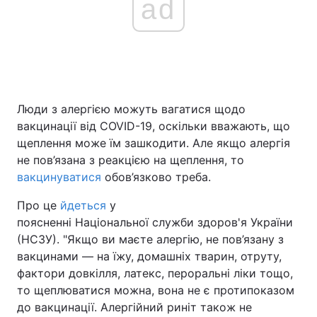
ad
Головна
Війна
Україна
Політика
Люди з алергією можуть вагатися щодо
Економіка
Світ
вакцинації від COVID-19, оскільки вважають, що
щеплення може їм зашкодити. Але якщо алергія
Спорт
Наука
не пов’язана з реакцією на щеплення, то
вакцинуватися
обов’язково треба.
Техно і зв'язок
Лайт
Про це
йдеться
у
Зброя
Інциденти
поясненні Національної служби здоров'я України
(НСЗУ). "Якщо ви маєте алергію, не пов’язану з
Здоров'я
Туризм
вакцинами — на їжу, домашніх тварин, отруту,
фактори довкілля, латекс, пероральні ліки тощо,
Цікавинки
Погода
то щеплюватися можна, вона не є протипоказом
до вакцинації. Алергійний риніт також не
Екологія
Регіони