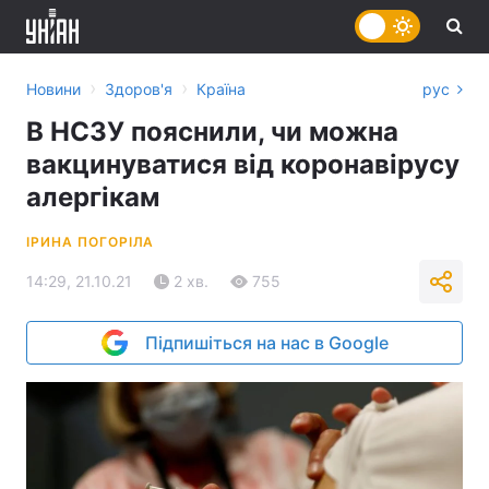
›
›
Новини
Здоров'я
Країна
рус
В НСЗУ пояснили, чи можна
вакцинуватися від коронавірусу
алергікам
ІРИНА ПОГОРІЛА
14:29, 21.10.21
2 хв.
755
Підпишіться на нас в Google