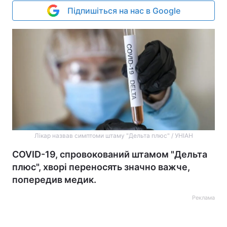
Підпишіться на нас в Google
Лікар назвав симптоми штаму "Дельта плюс" / УНІАН
COVID-19, спровокований штамом "Дельта
плюс", хворі переносять значно важче,
попередив медик.
Реклама