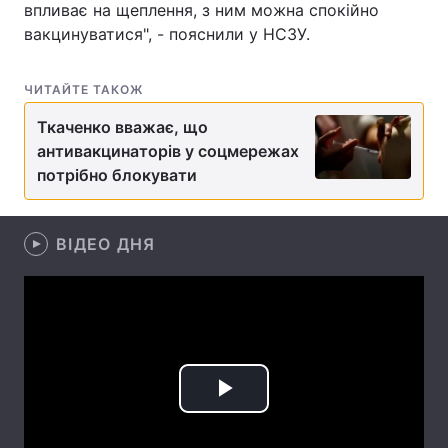
впливає на щеплення, з ним можна спокійно
вакцинуватися", - пояснили у НСЗУ.
Лонгріди
ЧИТАЙТЕ ТАКОЖ
Відео з Youtube
Статті
Ткаченко вважає, що
Інтерв'ю
Думки
антивакцинаторів у соцмережах
потрібно блокувати
Архів
Вакансії
Контакти
ВІДЕО ДНЯ
Послуги
Play