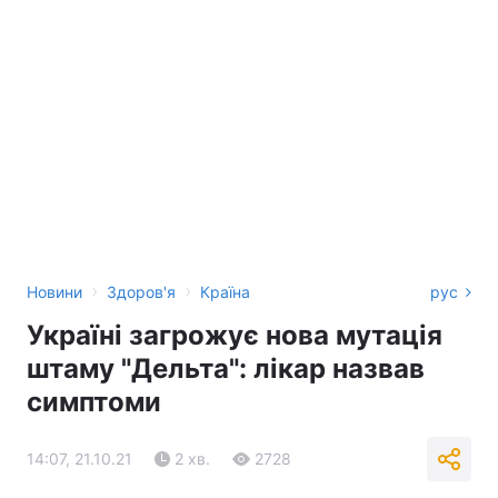
›
›
Новини
Здоров'я
Країна
рус
Україні загрожує нова мутація
штаму "Дельта": лікар назвав
симптоми
14:07, 21.10.21
2 хв.
2728