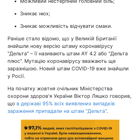
Можливий нестерпний головний біль;
Зникає нюх;
Зникає можливість відчувати смаки.
Раніше стало відомо, що у Великій Британії
знайшли нову версію штаму коронавірусу
"Дельта" – її називають штам AY 4.2 або "Дельта
плюс". Мутацію коронавірусу вважають ще
заразнішою. Новий штам COVID-19 вже знайшли
у Росії.
На початку жовтня очільник Міністерства
охорони здоров'я України Віктор Ляшко говорив,
що
в державі 95% всіх виявлених випадків
зараження припадали на штам "Дельта"
.