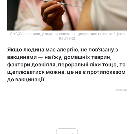
У НСЗУ пояснили, у яких випадках вакцинуватися не варто \ фото
REUTERS
Якщо людина має алергію, не пов’язану з
вакцинами — на їжу, домашніх тварин,
фактори довкілля, пероральні ліки тощо, то
щеплюватися можна, це не є протипоказом
до вакцинації.
Реклама