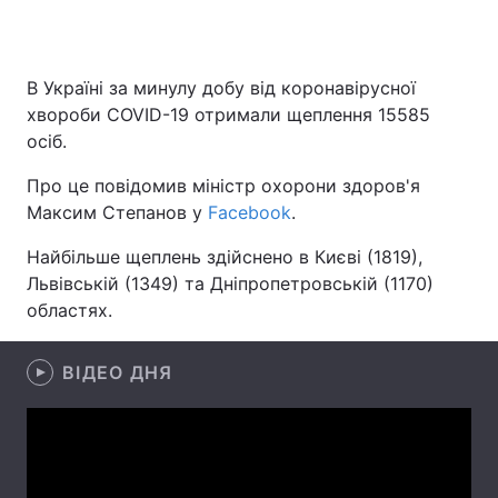
В Україні за минулу добу від коронавірусної
Головна
Війна
хвороби COVID-19 отримали щеплення 15585
осіб.
Україна
Політика
Про це повідомив міністр охорони здоров'я
Економіка
Світ
Максим Степанов у
Facebook
.
Спорт
Наука
Найбільше щеплень здійснено в Києві (1819),
Львівській (1349) та Дніпропетровській (1170)
Техно і зв'язок
Лайт
областях.
Зброя
Інциденти
ВІДЕО ДНЯ
Здоров'я
Туризм
Цікавинки
Погода
Екологія
Регіони