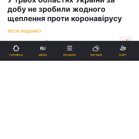
добу не зробили жодного
щеплення проти коронавірусу
ЛЕСЯ ЛЕЩЕНКО
11:19, 05.04.21
1 хв.
1767
RU
МОВА
ГОЛОВНА
РОЗДІЛИ
ПОГОДА
ЛАЙТ
Підпишіться на нас в Google
Від початку кампанії з вакцинації від COVID-19 в Україні щеплено