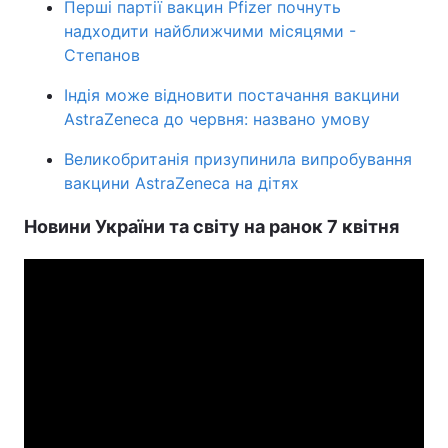
Перші партії вакцин Pfizer почнуть
надходити найближчими місяцями -
Степанов
Індія може відновити постачання вакцини
AstraZeneca до червня: названо умову
Великобританія призупинила випробування
вакцини AstraZeneca на дітях
Новини України та світу на ранок 7 квітня