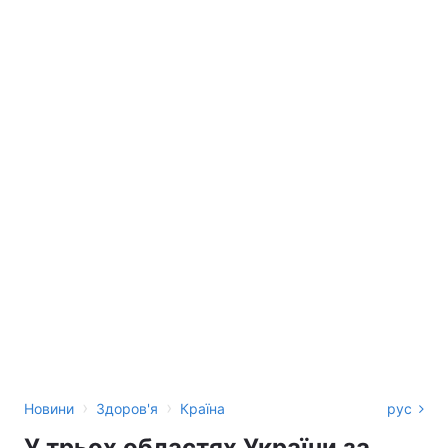
›
›
Новини
Здоров'я
Країна
рус
У трьох областях України за