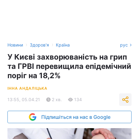
›
›
Новини
Здоров'я
Країна
рус
У Києві захворюваність на грип
та ГРВІ перевищила епідемічний
поріг на 18,2%
ІННА АНДАЛІЦЬКА
13:55, 05.04.21
2 хв.
134
Підпишіться на нас в Google