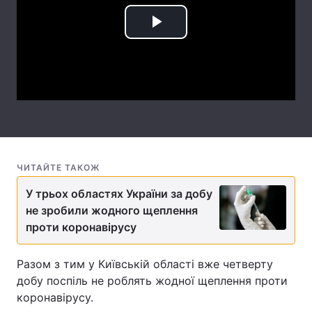
Лонгріди
Play
Video
Відео з Youtube
Статті
Інтерв'ю
Думки
Архів
Вакансії
Контакти
ЧИТАЙТЕ ТАКОЖ
Послуги
У трьох областях України за добу
не зробили жодного щеплення
проти коронавірусу
Разом з тим у Київській області вже четверту
добу поспіль не роблять жодної щеплення проти
коронавірусу.