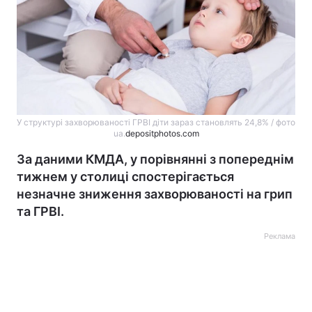
У структурі захворюваності ГРВІ діти зараз становлять 24,8% / фото
ua.
depositphotos.com
За даними КМДА, у порівнянні з попереднім
тижнем у столиці спостерігається
незначне зниження захворюваності на грип
та ГРВІ.
Реклама