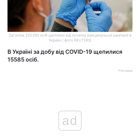
Загалом 320265 осіб щеплено від початку вакцинальної кампанії в
Україні / фото REUTERS
В Україні за добу від COVID-19 щепилися
15585 осіб.
Реклама
ad