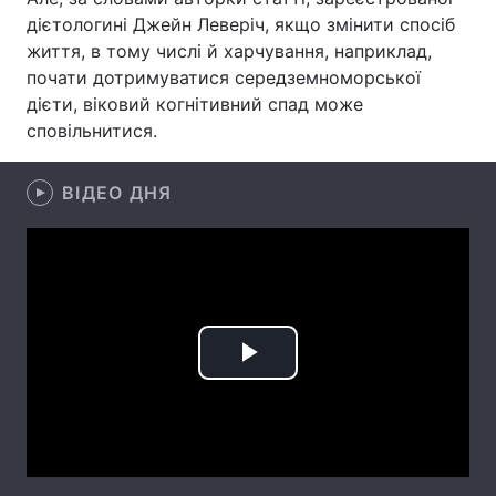
дієтологині Джейн Леверіч, якщо змінити спосіб
Лонгріди
життя, в тому числі й харчування, наприклад,
почати дотримуватися середземноморської
дієти, віковий когнітивний спад може
Відео з Youtube
Статті
сповільнитися.
Інтерв'ю
Думки
ВІДЕО ДНЯ
Архів
Вакансії
Контакти
Послуги
Play
Video