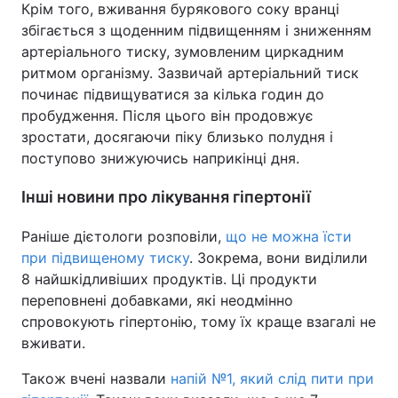
Крім того, вживання бурякового соку вранці
збігається з щоденним підвищенням і зниженням
артеріального тиску, зумовленим циркадним
ритмом організму. Зазвичай артеріальний тиск
починає підвищуватися за кілька годин до
пробудження. Після цього він продовжує
зростати, досягаючи піку близько полудня і
поступово знижуючись наприкінці дня.
Інші новини про лікування гіпертонії
Раніше дієтологи розповіли,
що не можна їсти
при підвищеному тиску
. Зокрема, вони виділили
8 найшкідливіших продуктів. Ці продукти
переповнені добавками, які неодмінно
спровокують гіпертонію, тому їх краще взагалі не
вживати.
Також вчені назвали
напій №1, який слід пити при