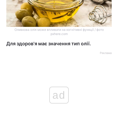
Оливкова олія може впливати на когнітивні функції / фото
pxhere.com
Для здоров'я має значення тип олії.
Реклама
ad