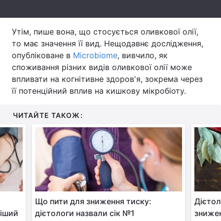
Тема оформлення
Утім, пише вона, що стосується оливкової олії,
то має значення її вид. Нещодавнє дослідження,
опубліковане в
Microbiome
, вивчило, як
споживання різних видів оливкової олії може
впливати на когнітивне здоров'я, зокрема через
її потенційний вплив на кишкову мікробіоту.
ЧИТАЙТЕ ТАКОЖ:
Що пити для зниження тиску:
Дієтол
ніший
дієтологи назвали сік №1
зниже