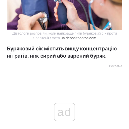
Дієтологи розповіли, коли найкраще пити буряковий сік проти
гіпертонії / фото
ua.depositphotos.com
Буряковий сік містить вищу концентрацію
нітратів, ніж сирий або варений буряк.
Реклама
ad