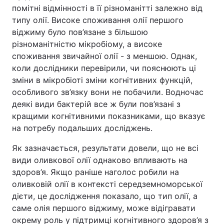
помітні відмінності в її різноманітті залежно від
типу олії. Високе споживання олії першого
віджиму було пов’язане з більшою
різноманітністю мікробіому, а високе
споживання звичайної олії - з меншою. Однак,
коли дослідники перевірили, чи пояснюють ці
зміни в мікробіоті зміни когнітивних функцій,
особливого зв’язку вони не побачили. Водночас
деякі види бактерій все ж були пов’язані з
кращими когнітивними показниками, що вказує
на потребу подальших досліджень.
Як зазначається, результати довели, що не всі
види оливкової олії однаково впливають на
здоров’я. Якщо раніше наголос робили на
оливковій олії в контексті середземноморської
дієти, це дослідження показало, що тип олії, а
саме олія першого віджиму, може відігравати
окрему роль у підтримці когнітивного здоров’я з