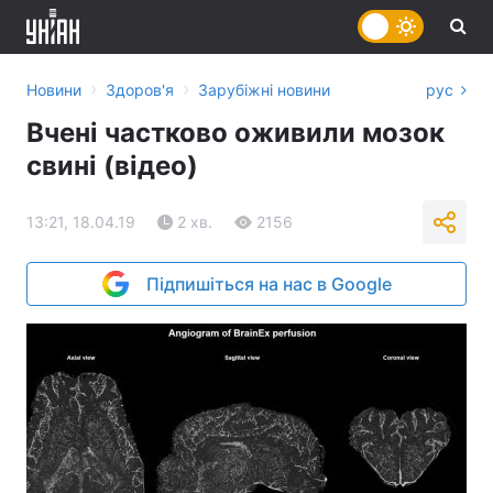
›
›
Новини
Здоров'я
Зарубіжні новини
рус
Вчені частково оживили мозок
свині (відео)
13:21, 18.04.19
2 хв.
2156
Підпишіться на нас в Google