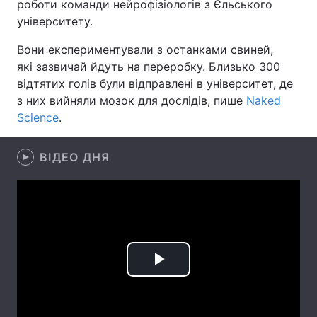
роботи команди нейрофізіологів з Єльського
університету.
Лонгріди
Вони експериментували з останками свиней,
які зазвичай йдуть на переробку. Близько 300
Відео з Youtube
Статті
відтятих голів були відправлені в університет, де
Інтерв'ю
Думки
з них вийняли мозок для дослідів, пише
Naked
Science
.
Архів
Вакансії
ВІДЕО ДНЯ
Контакти
Послуги
Play
Video