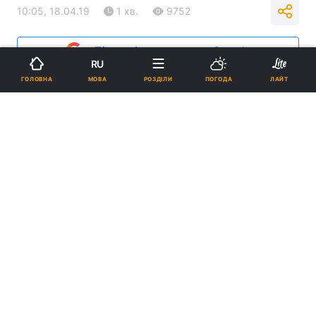
10:05, 18.04.19
1 хв.
9752
Підпишіться на нас в Google
RU
МОВА
ГОЛОВНА
РОЗДІЛИ
ПОГОДА
ЛАЙТ
На ліки від опіків введено тимчасову заборону / фото УНІАН
Препарат також лікує опіки, пролежні,
променеві ураження шкіри.
Реклама