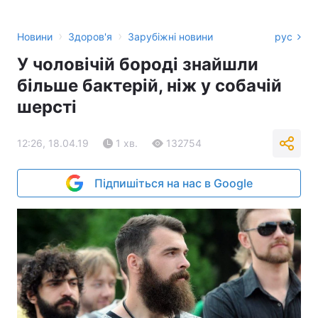
›
›
Новини
Здоров'я
Зарубіжні новини
рус
У чоловічій бороді знайшли
більше бактерій, ніж у собачій
шерсті
12:26, 18.04.19
1 хв.
132754
Підпишіться на нас в Google