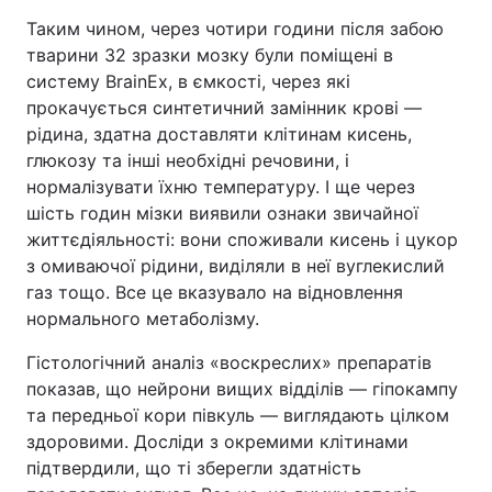
Таким чином, через чотири години після забою
тварини 32 зразки мозку були поміщені в
систему BrainEx, в ємкості, через які
прокачується синтетичний замінник крові —
рідина, здатна доставляти клітинам кисень,
глюкозу та інші необхідні речовини, і
нормалізувати їхню температуру. І ще через
шість годин мізки виявили ознаки звичайної
життєдіяльності: вони споживали кисень і цукор
з омиваючої рідини, виділяли в неї вуглекислий
газ тощо. Все це вказувало на відновлення
нормального метаболізму.
Гістологічний аналіз «воскреслих» препаратів
показав, що нейрони вищих відділів — гіпокампу
та передньої кори півкуль — виглядають цілком
здоровими. Досліди з окремими клітинами
підтвердили, що ті зберегли здатність