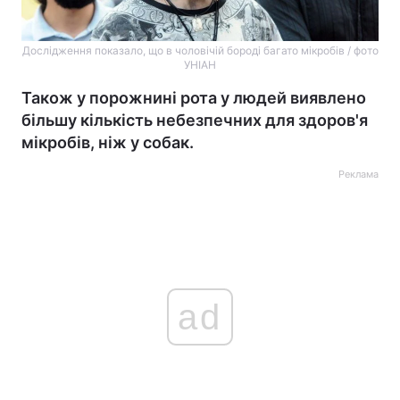
Дослідження показало, що в чоловічій бороді багато мікробів / фото
УНІАН
Також у порожнині рота у людей виявлено
більшу кількість небезпечних для здоров'я
мікробів, ніж у собак.
Реклама
ad