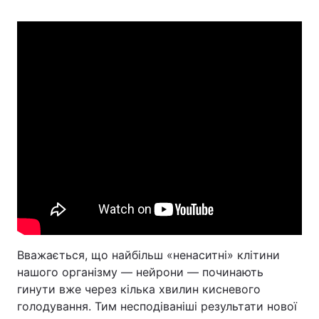
Головна
Війна
Україна
Політика
Економіка
Світ
Спорт
Наука
Техно і зв'язок
Лайт
Зброя
Інциденти
Здоров'я
Туризм
Вважається, що найбільш «ненаситні» клітини
нашого організму — нейрони — починають
Цікавинки
Погода
гинути вже через кілька хвилин кисневого
голодування. Тим несподіваніші результати нової
Екологія
Регіони