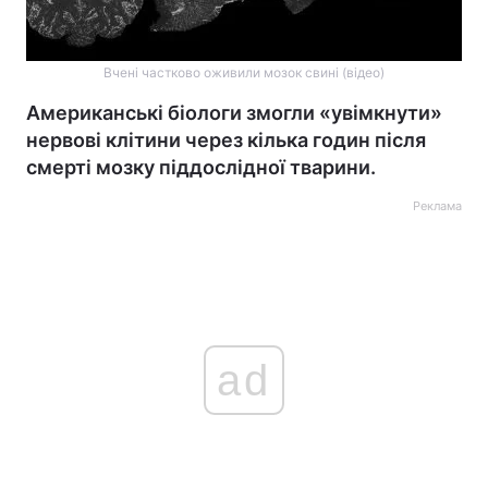
Вчені частково оживили мозок свині (відео)
Американські біологи змогли «увімкнути»
нервові клітини через кілька годин після
смерті мозку піддослідної тварини.
Реклама
ad