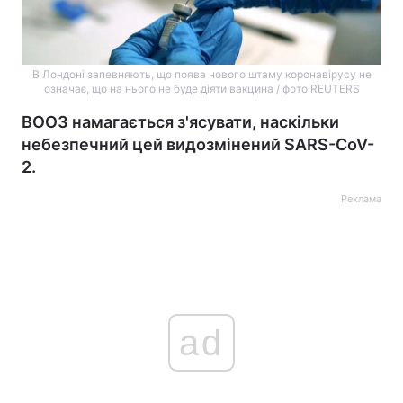
В Лондоні запевняють, що поява нового штаму коронавірусу не
означає, що на нього не буде діяти вакцина / фото REUTERS
ВООЗ намагається з'ясувати, наскільки
небезпечний цей видозмінений SARS-CoV-
2.
Реклама
ad