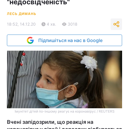
"недосвідченість"
ЛЕСЬ ДИМАНЬ
18:52, 14.12.20
4 хв.
3018
Підпишіться на нас в Google
Імунітет дітей по-іншому реагує на коронавірус / REUTERS
Вчені запідозрили, що реакція на