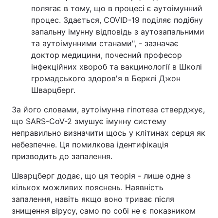
полягає в тому, що в процесі є аутоімунний
процес. Здається, COVID-19 поділяє подібну
запальну імунну відповідь з аутозапальними
та аутоімунними станами", - зазначає
доктор медицини, почесний професор
інфекційних хвороб та вакцинології в Школі
громадського здоров'я в Берклі Джон
Шварцберг.
За його словами, аутоімунна гіпотеза стверджує,
що SARS-CoV-2 змушує імунну систему
неправильно визначити щось у клітинах серця як
небезпечне. Ця помилкова ідентифікація
призводить до запалення.
Шварцберг додає, що ця теорія - лише одне з
кількох можливих пояснень. Наявність
запалення, навіть якщо воно триває після
знищення вірусу, само по собі не є показником