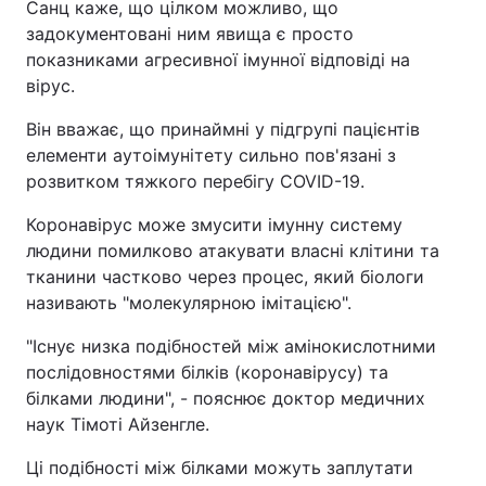
Санц каже, що цілком можливо, що
задокументовані ним явища є просто
показниками агресивної імунної відповіді на
вірус.
Він вважає, що принаймні у підгрупі пацієнтів
елементи аутоімунітету сильно пов'язані з
розвитком тяжкого перебігу COVID-19.
Коронавірус може змусити імунну систему
людини помилково атакувати власні клітини та
тканини частково через процес, який біологи
називають "молекулярною імітацією".
"Існує низка подібностей між амінокислотними
послідовностями білків (коронавірусу) та
білками людини", - пояснює доктор медичних
наук Тімоті Айзенгле.
Ці подібності між білками можуть заплутати