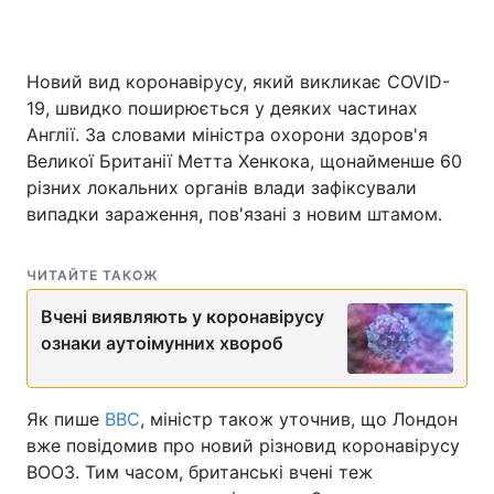
Новий вид коронавірусу, який викликає COVID-
Головна
Війна
19, швидко поширюється у деяких частинах
Англії. За словами міністра охорони здоров'я
Україна
Політика
Великої Британії Метта Хенкока, щонайменше 60
різних локальних органів влади зафіксували
Економіка
Світ
випадки зараження, пов'язані з новим штамом.
Спорт
Наука
ЧИТАЙТЕ ТАКОЖ
Техно і зв'язок
Лайт
Вчені виявляють у коронавірусу
Зброя
Інциденти
ознаки аутоімунних хвороб
Здоров'я
Туризм
Як пише
BBC
, міністр також уточнив, що Лондон
Цікавинки
Погода
вже повідомив про новий різновид коронавірусу
ВООЗ. Тим часом, британські вчені теж
Екологія
Регіони