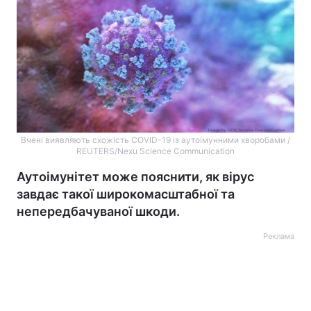
Вчені виявляють схожість COVID-19 із аутоімунними хворобами /
REUTERS/Nexu Science Communication
Аутоімунітет може пояснити, як вірус
завдає такої широкомасштабної та
непередбачуваної шкоди.
Реклама