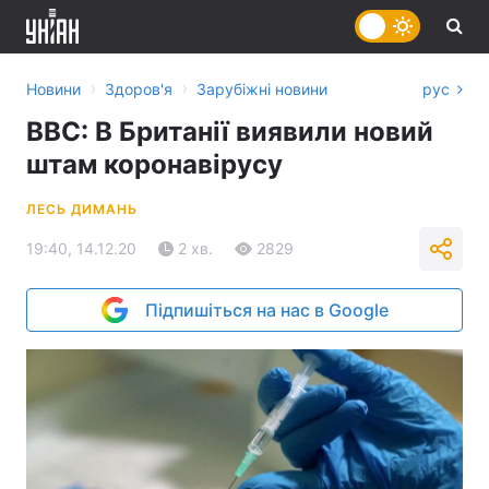
›
›
Новини
Здоров'я
Зарубіжні новини
рус
BBC: В Британії виявили новий
штам коронавірусу
ЛЕСЬ ДИМАНЬ
19:40, 14.12.20
2 хв.
2829
Підпишіться на нас в Google