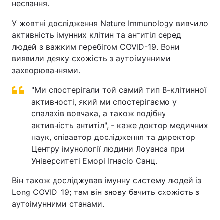
неспання.
У жовтні дослідження Nature Immunology вивчило
активність імунних клітин та антитіл серед
людей з важким перебігом COVID-19. Вони
виявили деяку схожість з аутоімунними
захворюваннями.
"Ми спостерігали той самий тип В-клітинної
активності, який ми спостерігаємо у
спалахів вовчака, а також подібну
активність антитіл", - каже доктор медичних
наук, співавтор дослідження та директор
Центру імунології людини Лоуанса при
Університеті Еморі Ігнасіо Санц.
Він також досліджував імунну систему людей із
Long COVID-19; там він знову бачить схожість з
аутоімунними станами.