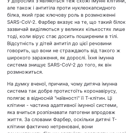
У дорослих з'являються теж схожі імунні клітини,
але також і антитіла проти нуклеокапсидного
білка, який грає ключову роль в розмноженні
SARS-CoV-2. Фарбер вказує на те, що такий білок
зазвичай виділяються у великих кількостях лише
тоді, коли вірус стає досить поширеним в тілі.
Відсутність у дітей антитіл до цієї речовини
говорить, що вони не страждають від такого ж
широкого зараження, як дорослі. Їхня імунна
система знищує SARS-CoV-2 до того, як він
розмножиться.
На думку вченої, причина, чому дитяча імунна
система так добре протистоїть коронавірусу,
полягає в відносній "наївності" її Т-клітин. Ці
клітини - частина адаптивної імунної системи,
яка вчиться розпізнавати патогени впродовж
життя. За словами Фарбер, оскільки дитячі Т-
клітини фактично нетреновані, вони