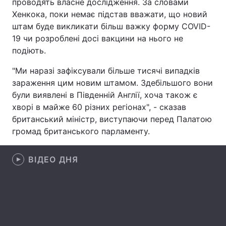
проводять власне дослідження. За словами
Хенкока, поки немає підстав вважати, що новий
Лонгріди
штам буде викликати більш важку форму COVID-
19 чи розроблені досі вакцини на нього не
Відео з Youtube
Статті
подіють.
Інтерв'ю
Думки
"Ми наразі зафіксували більше тисячі випадків
зараження цим новим штамом. Здебільшого вони
Архів
Вакансії
були виявлені в Південній Англії, хоча також є
хворі в майже 60 різних регіонах", - сказав
Контакти
британський міністр, виступаючи перед Палатою
громад британського парламенту.
Послуги
ВІДЕО ДНЯ