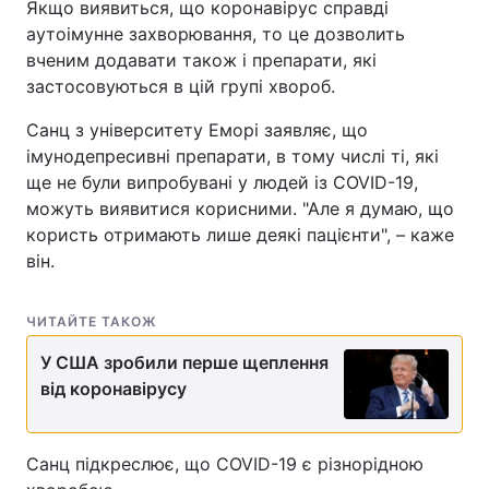
Якщо виявиться, що коронавірус справді
аутоімунне захворювання, то це дозволить
вченим додавати також і препарати, які
застосовуються в цій групі хвороб.
Санц з університету Еморі заявляє, що
імунодепресивні препарати, в тому числі ті, які
ще не були випробувані у людей із COVID-19,
можуть виявитися корисними. "Але я думаю, що
користь отримають лише деякі пацієнти", – каже
він.
ЧИТАЙТЕ ТАКОЖ
У США зробили перше щеплення
від коронавірусу
Санц підкреслює, що COVID-19 є різнорідною