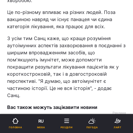
хворобою.
Це по-різному впливає на різних людей. Поза
вакциною навряд чи існує панацея чи єдина
категорія лікування, яка працює для всіх.
З усім тим Санц каже, що краще розуміння
аутоімунних аспектів захворювання в поєднанні з
ширшим впровадженням засобів, що
пом'якшують імунітет, може допомогти
покращити результати лікування пацієнтів як у
короткостроковій, так і в довгостроковій
перспективі. "Я думаю, що автоімунітет є
частиною історії. Це не вся історія", - додає
Санц.
Вас також можуть зацікавити новини
Реклама
RU
МОВА
ГОЛОВНА
РОЗДІЛИ
ПОГОДА
ЛАЙТ