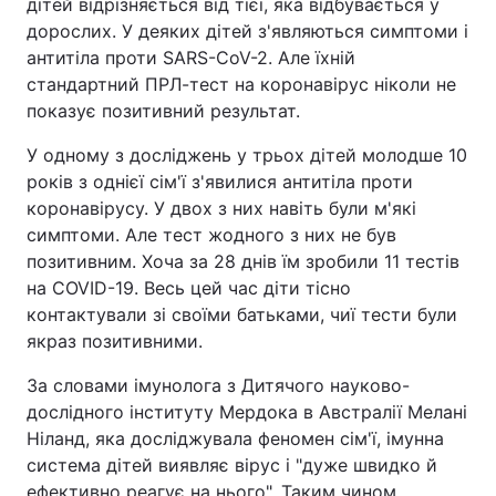
дітей відрізняється від тієї, яка відбувається у
дорослих. У деяких дітей з'являються симптоми і
антитіла проти SARS-CoV-2. Але їхній
стандартний ПРЛ-тест на коронавірус ніколи не
показує позитивний результат.
У одному з досліджень у трьох дітей молодше 10
років з однієї сім'ї з'явилися антитіла проти
коронавірусу. У двох з них навіть були м'які
симптоми. Але тест жодного з них не був
позитивним. Хоча за 28 днів їм зробили 11 тестів
на COVID-19. Весь цей час діти тісно
контактували зі своїми батьками, чиї тести були
якраз позитивними.
За словами імунолога з Дитячого науково-
дослідного інституту Мердока в Австралії Мелані
Ніланд, яка досліджувала феномен сім'ї, імунна
система дітей виявляє вірус і "дуже швидко й
ефективно реагує на нього". Таким чином,