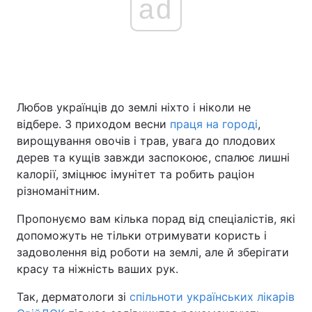
ad
Головна
Війна
Україна
Політика
Любов українців до землі ніхто і ніколи не
Економіка
Світ
відбере. З приходом весни
праця на городі
,
вирощування овочів і трав, увага до плодових
Спорт
Наука
дерев та кущів завжди заспокоює, спалює лишні
калорії, зміцнює імунітет та робить раціон
Техно і зв'язок
Лайт
різноманітним.
Зброя
Інциденти
Пропонуємо вам кілька порад від спеціалістів, які
допоможуть не тільки отримувати користь і
Здоров'я
Туризм
задоволення від роботи на землі, але й зберігати
красу та ніжність ваших рук.
Цікавинки
Погода
Так, дерматологи зі
спільноти українських лікарів
Екологія
Регіони