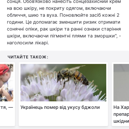
сонця. Обов’язково нанесіть сонцезахисний крем
на всю шкіру, не покриту одягом, включаючи
обличчя, шию та вуха. Поновлюйте засіб кожні 2
години. Це допомагає зменшити ризик отримати
сонячні опіки, рак шкіри та ранні ознаки старіння
шкіри, включаючи пігментні плями та зморшки", -
наголосили лікарі.
ЧИТАЙТЕ ТАКОЖ:
ття, —
Українець помер від укусу бджоли
На Хар
препа
шкідн