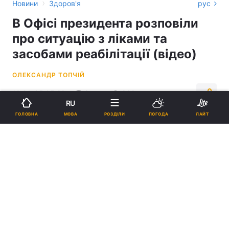
›
Новини
Здоров'я
рус
В Офісі президента розповіли
про ситуацію з ліками та
засобами реабілітації (відео)
ОЛЕКСАНДР ТОПЧІЙ
19:01, 05.05.22
3 хв.
862
RU
МОВА
ГОЛОВНА
РОЗДІЛИ
ПОГОДА
ЛАЙТ
Підпишіться на нас в Google