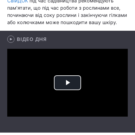
СвійДОК
під час садівництва рекомендують
пам'ятати, що під час роботи з рослинами все,
Лонгріди
починаючи від соку рослини і закінчуючи гілками
або колючками може пошкодити вашу шкіру.
Відео з Youtube
Статті
ВІДЕО ДНЯ
Інтерв'ю
Думки
Архів
Вакансії
Контакти
Послуги
Play
Video