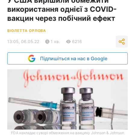
У США вирішили обмежити
використання однієї з COVID-
вакцин через побічний ефект
ВІОЛЕТТА ОРЛОВА
13:05, 06.05.22
1 хв.
6216
Підпишіться на нас в Google
FDA накладає суворі обмеження на вакцину Johnson & Johnson