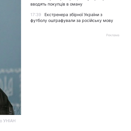
вводять покупців в оману
17:39
Екстренера збірної України з
футболу оштрафували за російську мову
Реклама
то УНІАН