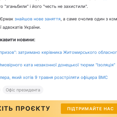
о "зганьбили" і його "честь не захистили".
о Єрмак
знайшов нове заняття
, а саме очолив один з ком
ї адвокатів України.
кавити новини:
епризов": затримано керівника Житомирського обласно
ймовірного ката незаконної донецької тюрми "Ізоляція"
ілера, який хотів 9 травня розстріляти офіцера ВМС
Офіс президента
ІТЬ ПРОЄКТУ
ПІДТРИМАЙТЕ НАС