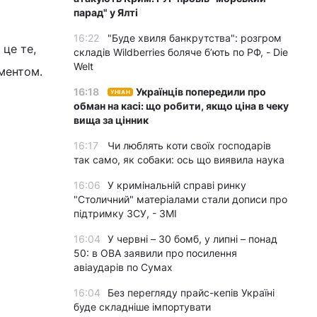
парад" у Ялті
16:22
"Буде хвиля банкрутства": розгром
 це те,
складів Wildberries боляче бʼють по РФ, - Die
Welt
ментом.
16:18
Українців попередили про
УНІАН
обман на касі: що робити, якщо ціна в чеку
вища за цінник
16:17
Чи люблять коти своїх господарів
так само, як собаки: ось що виявила наука
16:06
У кримінальній справі ринку
"Столичний" матеріалами стали дописи про
підтримку ЗСУ, - ЗМІ
16:04
У червні – 30 бомб, у липні – понад
50: в ОВА заявили про посилення
авіаударів по Сумах
16:04
Без перегляду прайс-кепів Україні
буде складніше імпортувати