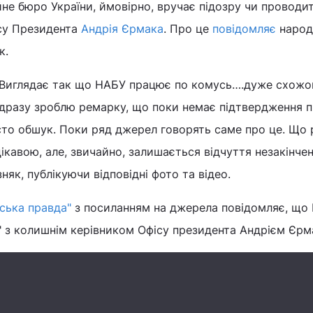
не бюро України, ймовірно, вручає підозру чи проводи
су Президента
Андрія Єрмака
. Про це
повідомляє
народ
к.
 Виглядає так що НАБУ працює по комусь….дуже схожо
дразу зроблю ремарку, що поки немає підтвердження 
сто обшук. Поки ряд джерел говорять саме про це. Що 
цікавою, але, звичайно, залишається відчуття незакінче
няк, публікуючи відповідні фото та відео.
нська правда"
з посиланням на джерела повідомляє, що 
ї" з колишнім керівником Офісу президента Андрієм Єрм