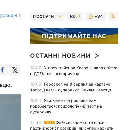
русском
RU
+34
ПОСЛУГИ
ПІДТРИМАЙТЕ НАС
ОСТАННІ НОВИНИ
18:02
У двох районах Києва зникло світло:
в ДТЕК назвали причину
18:00
Гороскоп на 8 серпня за картами
овцю.
Таро: Дівам - суперечки, Ракам - емоції
18:00
Яка кімнатна рослина вам
подобається: психологічний тест на
суперсилу
17:48
Фейкові знижки та цінові
УНІАН
пастки: юрист розкрив, як супермаркети