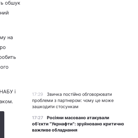
ть обшук
ний
му на
про
робить
ного
НАБУ і
17:29
Звичка постійно обговорювати
проблеми з партнером: чому це може
аком.
зашкодити стосункам
17:27
Росіяни масовано атакували
обʼєкти "Укрнафти": зруйновано критично
важливе обладнання