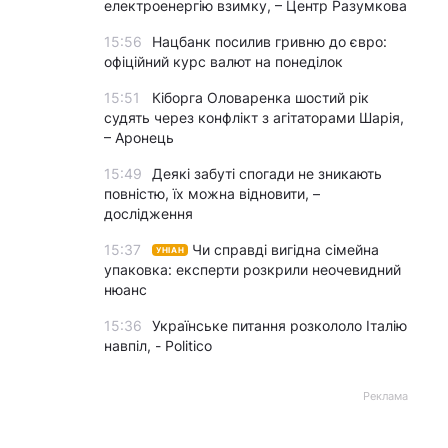
електроенергію взимку, – Центр Разумкова
15:56
Нацбанк посилив гривню до євро:
офіційний курс валют на понеділок
15:51
Кіборга Оловаренка шостий рік
судять через конфлікт з агітаторами Шарія,
– Аронець
15:49
Деякі забуті спогади не зникають
повністю, їх можна відновити, –
дослідження
15:37
Чи справді вигідна сімейна
УНІАН
упаковка: експерти розкрили неочевидний
нюанс
15:36
Українське питання розкололо Італію
навпіл, - Politico
Реклама