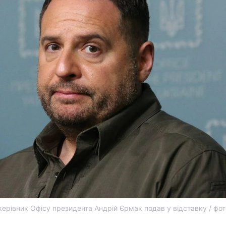
керівник Офісу президента Андрій Єрмак подав у відставку / фо