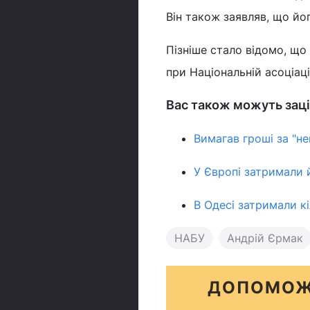
Він також заявляв, що йог
Пізніше стало відомо, щ
при Національній асоціаці
Вас також можуть заці
Вимагав гроші за "н
У Європі затримали 
В Одесі затримали к
НАБУ
Андрій Єрмак
ДОПОМОЖ