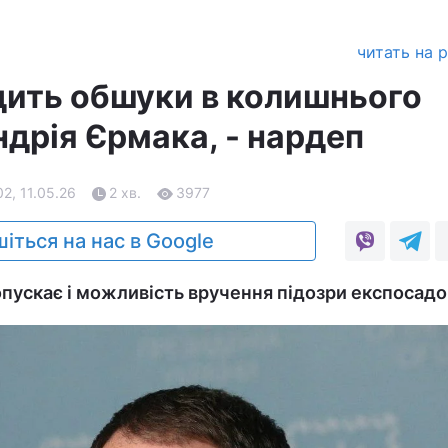
читать на 
ить обшуки в колишнього
дрія Єрмака, - нардеп
02, 11.05.26
2 хв.
3977
іться на нас в Google
пускає і можливість вручення підозри експосад