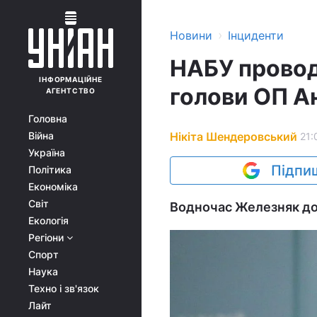
›
Новини
Інциденти
НАБУ провод
ІНФОРМАЦІЙНЕ
голови ОП Ан
АГЕНТСТВО
Головна
Нікіта Шендеровський
Війна
21:
Україна
Підпиш
Політика
Економіка
Світ
Водночас Железняк до
Екологія
Регіони
Спорт
Наука
Техно і зв'язок
Лайт