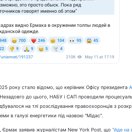
025 року стало відомо, що керівник Офісу президента
А
 Незадовго до цього, НАБУ і САП проводили процесуальн
дбувалося на тлі розслідування правоохоронців з розк
еми в галузі енергетики під назвою "Мідас".
и, Єрмак заявив журналістам New York Post, що
"йде на 