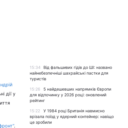
15:34
Від фальшивих гідів до ШІ: названо
найнебезпечніші шахрайські пастки для
туристів
ндрій
15:26
5 найдешевших напрямків Європи
і дії у
для відпочинку у 2026 році: оновлений
рейтинг
риття
15:22
У 1984 році Британія навмисно
врізала поїзд у ядерний контейнер: навіщо
це зробили
фронт"
.