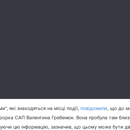
Play
Video
", які знаходяться на місці події,
повідомили
, що до 
урорка САП Валентина Гребенюк. Вона пробула там близ
туючи цю інформацію, зазначив, що цьому може бути д