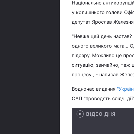
Національне антикорупцій
у колишнього голови Офі
депутат Ярослав Железня
"Невже цей день настав?
одного великого мага… О
підозру. Можливо це про
ситуацію, звичайно, теж 
процесу", - написав Желез
Водночас видання
"Украї
САП "проводять слідчі ді
ВІДЕО ДНЯ