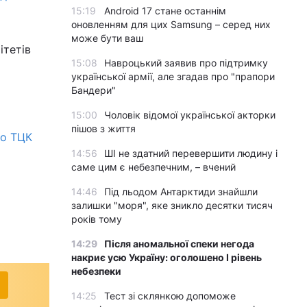
15:19
Android 17 стане останнім
оновленням для цих Samsung – серед них
може бути ваш
ітетів
15:08
Навроцький заявив про підтримку
української армії, але згадав про "прапори
Бандери"
15:00
Чоловік відомої української акторки
пішов з життя
го ТЦК
14:56
ШІ не здатний перевершити людину і
саме цим є небезпечним, – вчений
14:46
Під льодом Антарктиди знайшли
залишки "моря", яке зникло десятки тисяч
років тому
14:29
Після аномальної спеки негода
накриє усю Україну: оголошено І рівень
небезпеки
14:25
Тест зі склянкою допоможе