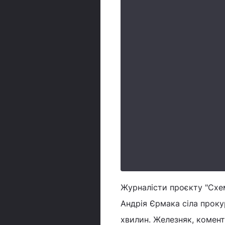
Журналісти проєкту "Схеми
Андрія Єрмака сіла прок
хвилин. Железняк, комен