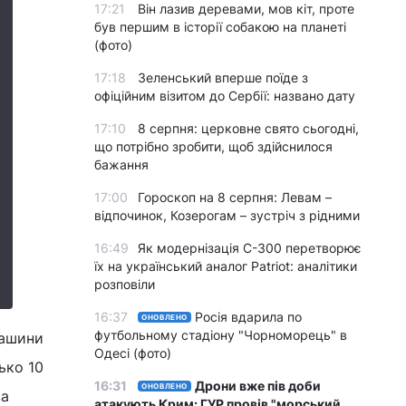
17:21
Він лазив деревами, мов кіт, проте
був першим в історії собакою на планеті
(фото)
17:18
Зеленський вперше поїде з
офіційним візитом до Сербії: названо дату
17:10
8 серпня: церковне свято сьогодні,
що потрібно зробити, щоб здійснилося
бажання
17:00
Гороскоп на 8 серпня: Левам –
відпочинок, Козерогам – зустріч з рідними
16:49
Як модернізація С-300 перетворює
їх на український аналог Patriot: аналітики
розповіли
16:37
Росія вдарила по
ОНОВЛЕНО
футбольному стадіону "Чорноморець" в
машини
Одесі (фото)
ько 10
16:31
Дрони вже пів доби
ОНОВЛЕНО
ва
атакують Крим: ГУР провів "морський