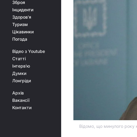
Зброя
Інциденти
Здоров'я
Туризм
Цікавинки
Погода
Відео з Youtube
Статті
Інтерв'ю
Думки
Лонгріди
Архів
Вакансії
Контакти
Відомо, що минулого року 