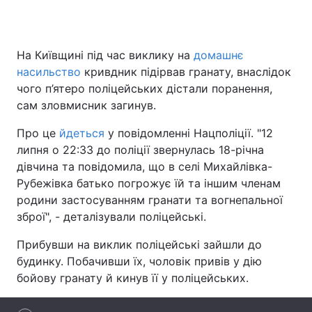
На Київщині під час виклику на
домашнє
Головна
Війна
насильство
кривдник підірвав гранату, внаслідок
чого п’ятеро поліцейських дістали поранення,
Україна
Політика
сам зловмисник загинув.
Економіка
Світ
Про це
йдеться
у повідомленні Нацполіції. "12
липня о 22:33 до поліції звернулась 18-річна
Спорт
Наука
дівчина та повідомила, що в селі Михайлівка-
Рубежівка батько погрожує їй та іншим членам
Техно і зв'язок
Лайт
родини застосуванням гранати та вогнепальної
Зброя
Інциденти
зброї", - деталізували поліцейські.
Прибувши на виклик поліцейські зайшли до
Здоров'я
Туризм
будинку. Побачивши їх, чоловік привів у дію
Цікавинки
Погода
бойову гранату й кинув її у поліцейських.
Екологія
Регіони