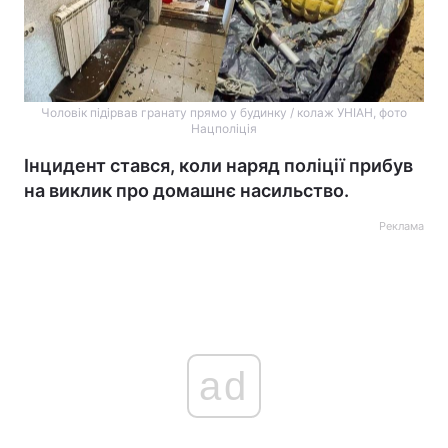
Чоловік підірвав гранату прямо у будинку / колаж УНІАН, фото
Нацполіція
Інцидент стався, коли наряд поліції прибув
на виклик про домашнє насильство.
Реклама
ad