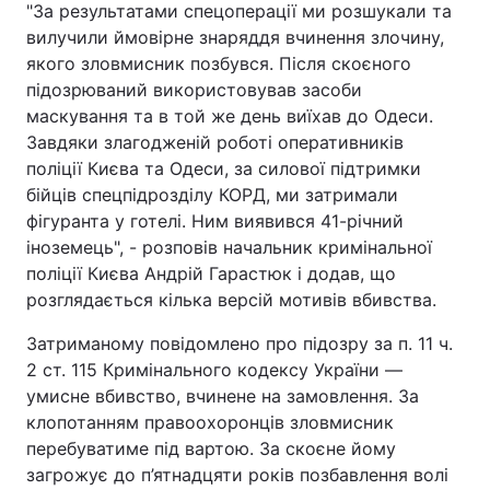
"За результатами спецоперації ми розшукали та
вилучили ймовірне знаряддя вчинення злочину,
якого зловмисник позбувся. Після скоєного
підозрюваний використовував засоби
маскування та в той же день виїхав до Одеси.
Завдяки злагодженій роботі оперативників
поліції Києва та Одеси, за силової підтримки
бійців спецпідрозділу КОРД, ми затримали
фігуранта у готелі. Ним виявився 41-річний
іноземець", - розповів начальник кримінальної
поліції Києва Андрій Гарастюк і додав, що
розглядається кілька версій мотивів вбивства.
Затриманому повідомлено про підозру за п. 11 ч.
2 ст. 115 Кримінального кодексу України —
умисне вбивство, вчинене на замовлення. За
клопотанням правоохоронців зловмисник
перебуватиме під вартою. За скоєне йому
загрожує до п’ятнадцяти років позбавлення волі