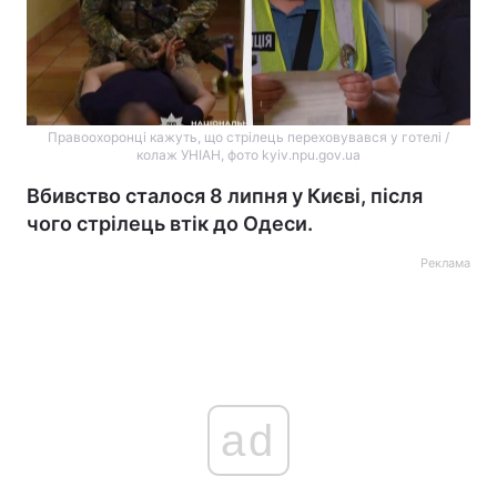
Правоохоронці кажуть, що стрілець переховувався у готелі /
колаж УНІАН, фото kyiv.npu.gov.ua
Вбивство сталося 8 липня у Києві, після
чого стрілець втік до Одеси.
Реклама
ad