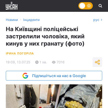
›
Новини
Інциденти
рус
На Київщині поліцейські
застрелили чоловіка, який
кинув у них гранату (фото)
ІРИНА ПОГОРІЛА
19:09, 13.07.25
1 хв.
7016
Підпишіться на нас в Google