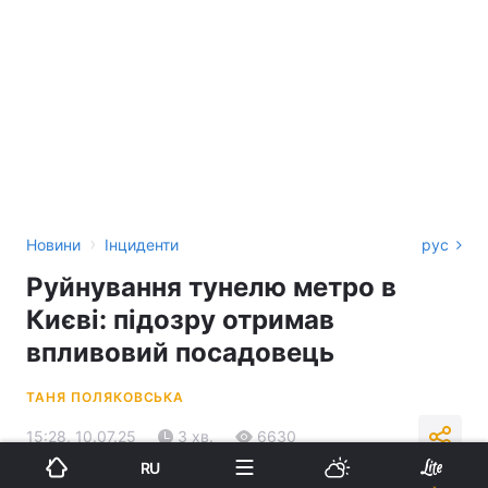
›
Новини
Інциденти
рус
Руйнування тунелю метро в
Києві: підозру отримав
впливовий посадовець
ТАНЯ ПОЛЯКОВСЬКА
15:28, 10.07.25
3 хв.
6630
RU