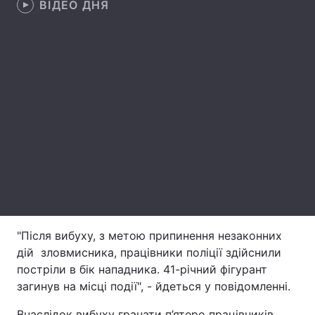
ВІДЕО ДНЯ
Лонгріди
Відео з Youtube
Статті
Інтерв'ю
Думки
Архів
Вакансії
Контакти
Послуги
"Після вибуху, з метою припинення незаконних
дій зловмисника, працівники поліції здійснили
постріли в бік нападника. 41-річний фігурант
загинув на місці події", - йдеться у повідомленні.
Внаслідок вибуху гранати п’ятеро працівників