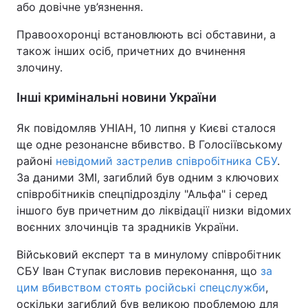
або довічне ув’язнення.
Правоохоронці встановлюють всі обставини, а
також інших осіб, причетних до вчинення
злочину.
Інші кримінальні новини України
Як повідомляв УНІАН, 10 липня у Києві сталося
ще одне резонансне вбивство. В Голосіївському
районі
невідомий застрелив співробітника СБУ
.
За даними ЗМІ, загиблий був одним з ключових
співробітників спецпідрозділу "Альфа" і серед
іншого був причетним до ліквідації низки відомих
воєнних злочинців та зрадників України.
Військовий експерт та в минулому співробітник
СБУ Іван Ступак висловив переконання, що
за
цим вбивством стоять російські спецслужби
,
оскільки загиблий був великою проблемою для