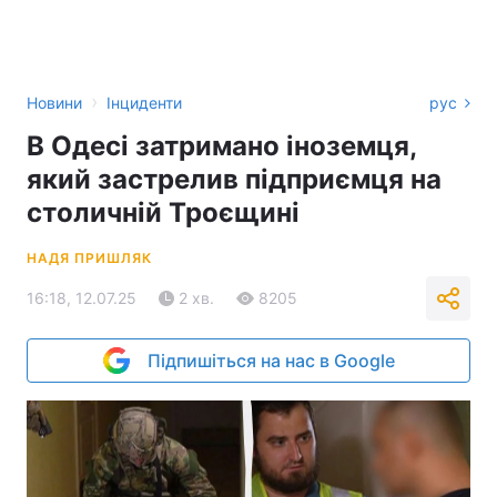
›
Новини
Інциденти
рус
В Одесі затримано іноземця,
який застрелив підприємця на
столичній Троєщині
НАДЯ ПРИШЛЯК
16:18, 12.07.25
2 хв.
8205
Підпишіться на нас в Google