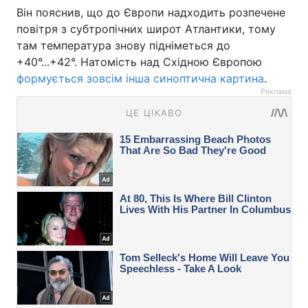
Він пояснив, що до Європи надходить розпечене
повітря з субтропічних широт Атлантики, тому
там температура знову підніметься до
+40°...+42°. Натомість над Східною Європою
формується зовсім інша синоптична картина
.
Реклама