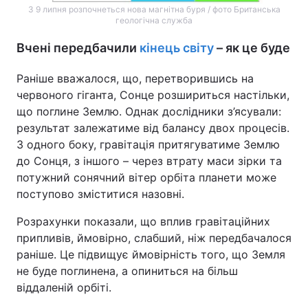
З 9 липня розпочнеться нова магнітна буря / фото Британська
геологічна служба
Тема оформлення
Вчені передбачили
кінець світу
– як це буде
Раніше вважалося, що, перетворившись на
червоного гіганта, Сонце розшириться настільки,
що поглине Землю. Однак дослідники з’ясували:
результат залежатиме від балансу двох процесів.
З одного боку, гравітація притягуватиме Землю
до Сонця, з іншого – через втрату маси зірки та
потужний сонячний вітер орбіта планети може
поступово зміститися назовні.
Розрахунки показали, що вплив гравітаційних
припливів, ймовірно, слабший, ніж передбачалося
раніше. Це підвищує ймовірність того, що Земля
не буде поглинена, а опиниться на більш
віддаленій орбіті.