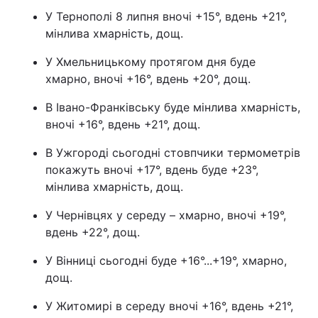
У Тернополі 8 липня вночі +15°, вдень +21°,
мінлива хмарність, дощ.
У Хмельницькому протягом дня буде
хмарно, вночі +16°, вдень +20°, дощ.
В Івано-Франківську буде мінлива хмарність,
вночі +16°, вдень +21°, дощ.
В Ужгороді сьогодні стовпчики термометрів
покажуть вночі +17°, вдень буде +23°,
мінлива хмарність, дощ.
У Чернівцях у середу – хмарно, вночі +19°,
вдень +22°, дощ.
У Вінниці сьогодні буде +16°...+19°, хмарно,
дощ.
У Житомирі в середу вночі +16°, вдень +21°,