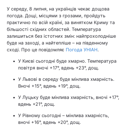
У середу, 8 липня, на українців чекає дощова
погода. Дощі, місцями з грозами, пройдуть
практично по всій країні, за винятком Криму та
більшості східних областей. Температура
залишиться без істотних змін: найпрохолодніше
буде на заході, а найтепліше – на південному
сході. Про це повідомляє
Погода УНІАН
.
У Києві сьогодні буде хмарно. Температура
повітря вночі +17°, вдень +23°, дощ.
У Львові в середу буде мінлива хмарність.
Вночі +15°, вдень +19°, дощ.
У Луцьку буде мінлива хмарність, вночі +17°,
вдень +21°, дощ.
У Рівному сьогодні – мінлива хмарність,
вночі +16°, вдень +20°, дощ.