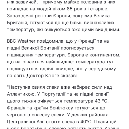
ніж зазвичай, - причому майже половина з них
припадає на людей віком 85 років і старше.
Зараз деякі регіони Європи, зокрема Велика
Британія, готуються до ще більш виснажливих
температур, які очікуються вже цими вихідними.
BBC Weather повідомила, що у Франції та на
півдні Великої Британії прогнозується
підвищення температури. Європа є континентом,
що нагрівається найшвидше: температура тут
підвищується вдвічі швидше, ніж у середньому
по світі. Доктор Клюге сказав:
"Наступна хвиля спеки вже набирає сили над
Атлантикою. У Португалії та на півдні Іспанії
цього тижня очікується температура 43 °C.
Франція та країни Бенілюксу готуються до
чергового сплеску спеки. У деяких районах
Центральної Азії стоїть спека в 40°C. Плани дій
щодо боротьби зі спекою рятують життя. Країни,