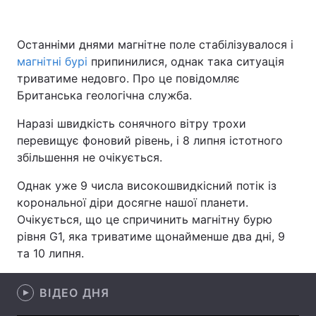
Останніми днями магнітне поле стабілізувалося і
магнітні бурі
Головна
припинилися, однак така ситуація
Війна
триватиме недовго. Про це повідомляє
Україна
Політика
Британська геологічна служба.
Наразі швидкість сонячного вітру трохи
Економіка
Світ
перевищує фоновий рівень, і 8 липня істотного
Спорт
Наука
збільшення не очікується.
Однак уже 9 числа високошвидкісний потік із
Техно і зв'язок
Лайт
корональної діри досягне нашої планети.
Зброя
Інциденти
Очікується, що це спричинить магнітну бурю
рівня G1, яка триватиме щонайменше два дні, 9
Здоров'я
Туризм
та 10 липня.
Цікавинки
Погода
ВІДЕО ДНЯ
Екологія
Регіони