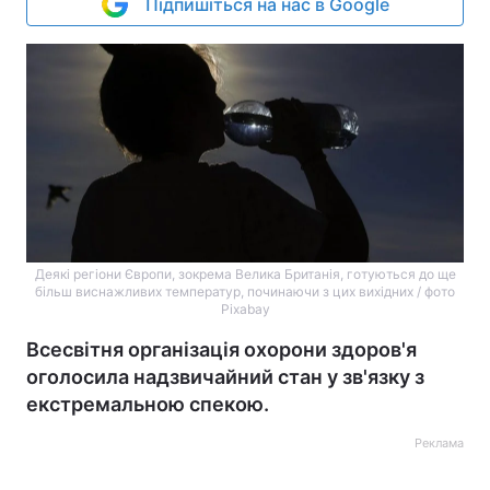
Підпишіться на нас в Google
Деякі регіони Європи, зокрема Велика Британія, готуються до ще
більш виснажливих температур, починаючи з цих вихідних / фото
Pixabay
Всесвітня організація охорони здоров'я
оголосила надзвичайний стан у зв'язку з
екстремальною спекою.
Реклама