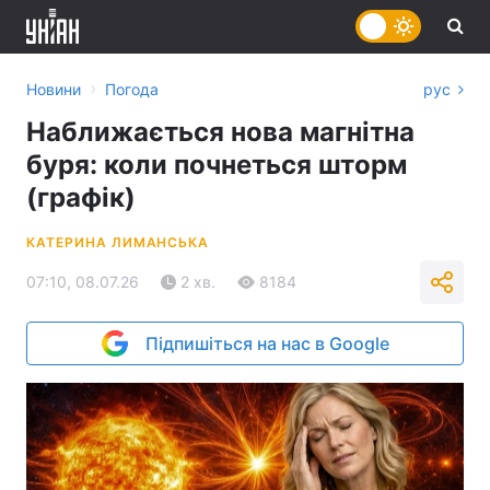
›
Новини
Погода
рус
Наближається нова магнітна
буря: коли почнеться шторм
(графік)
КАТЕРИНА ЛИМАНСЬКА
07:10, 08.07.26
2 хв.
8184
Підпишіться на нас в Google