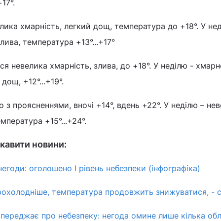
17°.
лика хмарність, легкий дощ, температура до +18°. У нед
лива, температура +13°...+17°
ся невелика хмарність, злива, до +18°. У неділю - хмарн
ощ, +12°...+19°.
о з проясненнями, вночі +14°, вдень +22°. У неділю – не
мпература +15°...+24°.
кавити новини:
егоди: оголошено I рівень небезпеки (інфографіка)
прохолодніше, температура продовжить знижуватися, - 
переджає про небезпеку: негода омине лише кілька об