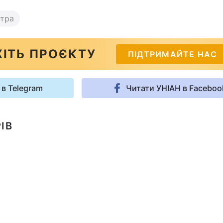
втра
ІТЬ ПРОЄКТУ
ПІДТРИМАЙТЕ НАС
 в Telegram
Читати УНІАН в Faceboo
ІВ