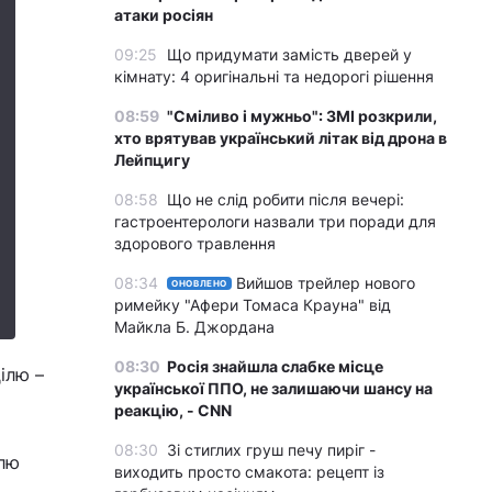
атаки росіян
09:25
Що придумати замість дверей у
кімнату: 4 оригінальні та недорогі рішення
08:59
"Сміливо і мужньо": ЗМІ розкрили,
хто врятував український літак від дрона в
Лейпцигу
08:58
Що не слід робити після вечері:
гастроентерологи назвали три поради для
здорового травлення
08:34
Вийшов трейлер нового
ОНОВЛЕНО
римейку "Афери Томаса Крауна" від
Майкла Б. Джордана
08:30
Росія знайшла слабке місце
ілю –
української ППО, не залишаючи шансу на
реакцію, - CNN
08:30
Зі стиглих груш печу пиріг -
ілю
виходить просто смакота: рецепт із