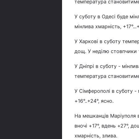
температура становитиме 
У суботу в Одесі буде мін
мінлива хмарність, +17°...
У Харкові в суботу темпер
дощ. У неділю стовпчики 
У Дніпрі в суботу - мінли
температура становитиме +
У Сімферополі в суботу - 
+16°..+24°, ясно.
На мешканців Маріуполя 
вночі +17°, вдень +27°, д
хмарність, злива.