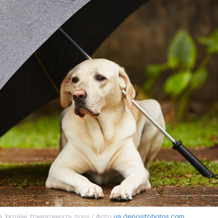
 в Україні триватимуть дощі / фото
ua.depositphotos.com