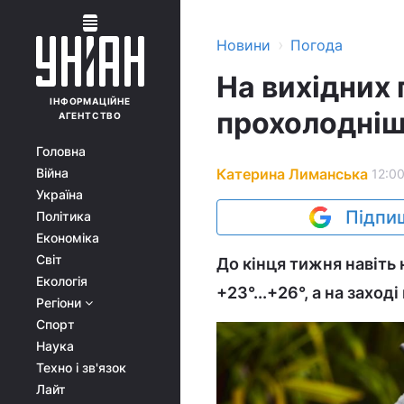
›
Новини
Погода
На вихідних 
ІНФОРМАЦІЙНЕ
прохолодніш
АГЕНТСТВО
Головна
Катерина Лиманська
Війна
12:00
Україна
Підпиш
Політика
Економіка
Світ
До кінця тижня навіть
Екологія
+23°...+26°, а на заход
Регіони
Спорт
Наука
Техно і зв'язок
Лайт