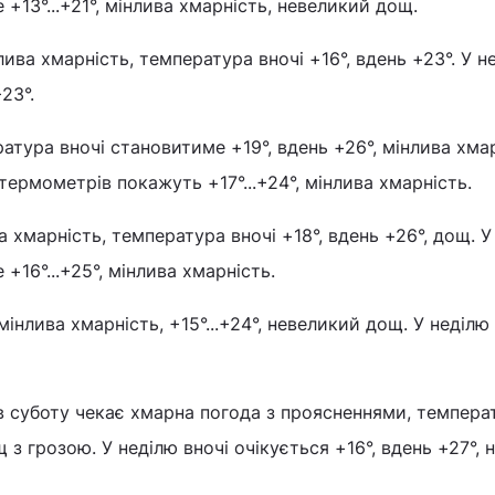
+13°...+21°, мінлива хмарність, невеликий дощ.
лива хмарність, температура вночі +16°, вдень +23°. У н
+23°.
атура вночі становитиме +19°, вдень +26°, мінлива хмар
термометрів покажуть +17°...+24°, мінлива хмарність.
ва хмарність, температура вночі +18°, вдень +26°, дощ. У
16°...+25°, мінлива хмарність.
мінлива хмарність, +15°...+24°, невеликий дощ. У неділю
в суботу чекає хмарна погода з проясненнями, темпера
ощ з грозою. У неділю вночі очікується +16°, вдень +27°, 