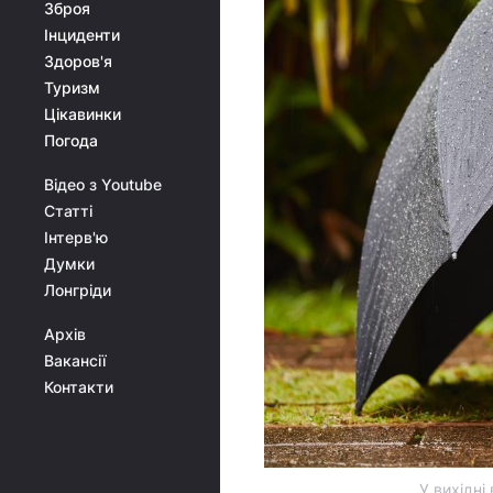
Зброя
Інциденти
Здоров'я
Туризм
Цікавинки
Погода
Відео з Youtube
Статті
Інтерв'ю
Думки
Лонгріди
Архів
Вакансії
Контакти
У вихідні