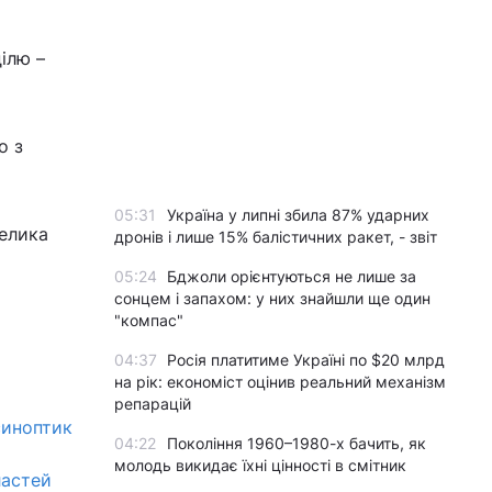
ілю –
о з
05:31
Україна у липні збила 87% ударних
велика
дронів і лише 15% балістичних ракет, - звіт
05:24
Бджоли орієнтуються не лише за
сонцем і запахом: у них знайшли ще один
"компас"
04:37
Росія платитиме Україні по $20 млрд
на рік: економіст оцінив реальний механізм
репарацій
синоптик
04:22
Покоління 1960–1980-х бачить, як
молодь викидає їхні цінності в смітник
ластей