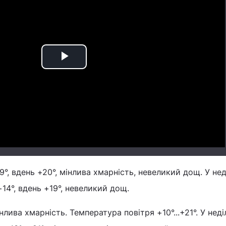
Play
Video
9°, вдень +20°, мінлива хмарність, невеликий дощ. У нед
+14°, вдень +19°, невеликий дощ.
інлива хмарність. Температура повітря +10°...+21°. У нед