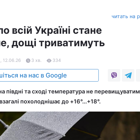
читать на 
по всій Україні стане
е, дощі триватимуть
, 12.06.26
3 хв.
334
іться на нас в Google
 на півдні та сході температура не перевищувати
і взагалі похолоднішає до +16°...+18°.