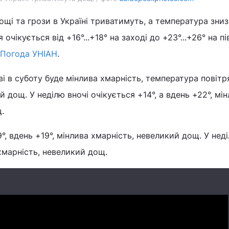
, дощі та грози в Україні триватимуть, а температура зни
 очікується від +16°...+18° на заході до +23°...+26° на пі
Погода УНІАН
.
ві в суботу буде мінлива хмарність, температура повітр
ий дощ. У неділю вночі очікується +14°, а вдень +22°, мі
.
9°, вдень +19°, мінлива хмарність, невеликий дощ. У нед
 хмарність, невеликий дощ.