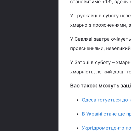
становитиме +13°, вдень +
У Трускавці в суботу неве
хмарно з проясненнями, з
У Сваляві завтра очікуєть
проясненнями, невеликий д
У Затоці в суботу – хмарн
хмарність, легкий дощ, те
Вас також можуть заці
Одеса готується до н
В Україні стане ще 
Укргідрометцентр по