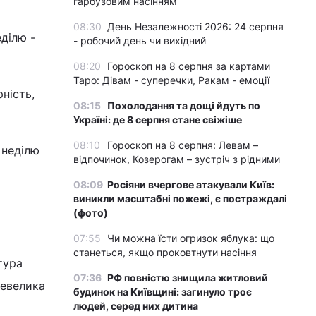
гарбузовим насінням
08:30
День Незалежності 2026: 24 серпня
еділю -
- робочий день чи вихідний
08:20
Гороскоп на 8 серпня за картами
Таро: Дівам - суперечки, Ракам - емоції
ність,
08:15
Похолодання та дощі йдуть по
Україні: де 8 серпня стане свіжіше
08:10
Гороскоп на 8 серпня: Левам –
 неділю
відпочинок, Козерогам – зустріч з рідними
08:09
Росіяни вчергове атакували Київ:
виникли масштабні пожежі, є постраждалі
(фото)
07:55
Чи можна їсти огризок яблука: що
станеться, якщо проковтнути насіння
тура
07:36
РФ повністю знищила житловий
невелика
будинок на Київщині: загинуло троє
людей, серед них дитина