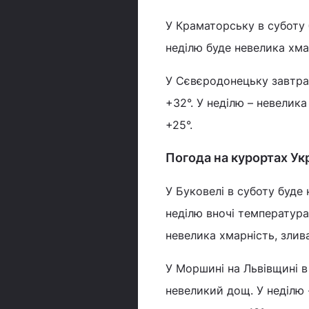
У Краматорську в суботу 
неділю буде невелика хмар
У Сєвєродонецьку завтра 
+32°. У неділю – невелик
+25°.
Погода на курортах Ук
У Буковелі в суботу буде 
неділю вночі температура
невелика хмарність, злива
У Моршині на Львівщині в 
невеликий дощ. У неділю 