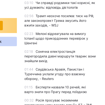
03:10
Чи справді родзинки такі корисні, як
усі думають: відповідь дієтологів
02:56
Трамп неохоче посилює тиск на РФ,
але законопроект Грема змусить його
вжити заходів, - WSJ
02:23
Мелоні відреагувала на вимогу
Іспанії щодо прикордонних перевірок у
k
Шенгені
02:18
Сонячна електростанція
перегородила давні маршрути тварин: вони
знайшли вихід
01:44
Саудівська Аравія, Пакистан і
Туреччина уклали угоду про взаємну
оборону, - Reuters
01:15
Експерти назвали 10 речей, які
варто знати про Прагу перед поїздкою
00:32
Росія просуває іноземним
замовникам нову ракету для Су-57, - ЗМІ