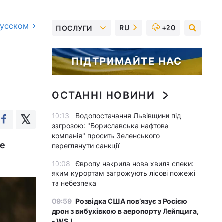
русском
RU
+20
ПОСЛУГИ
ПІДТРИМАЙТЕ НАС
ОСТАННІ НОВИНИ
10:13
Водопостачання Львівщини під
загрозою: "Бориславська нафтова
компанія" просить Зеленського
ме
переглянути санкції
10:08
Європу накрила нова хвиля спеки:
яким курортам загрожують лісові пожежі
та небезпека
09:59
Розвідка США пов’язує з Росією
дрон з вибухівкою в аеропорту Лейпцига,
- WSJ