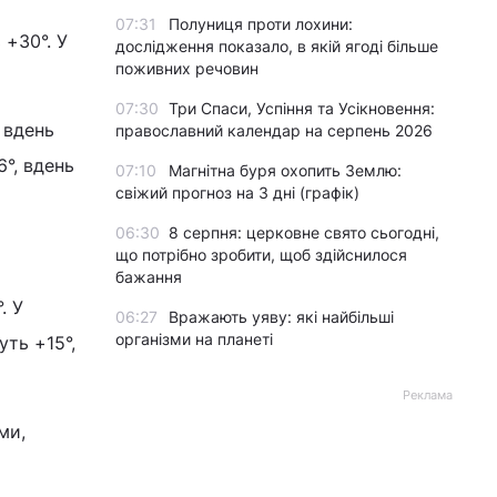
07:31
Полуниця проти лохини:
 +30°. У
дослідження показало, в якій ягоді більше
поживних речовин
07:30
Три Спаси, Успіння та Усікновення:
 вдень
православний календар на серпень 2026
°, вдень
07:10
Магнітна буря охопить Землю:
свіжий прогноз на 3 дні (графік)
06:30
8 серпня: церковне свято сьогодні,
що потрібно зробити, щоб здійснилося
бажання
. У
06:27
Вражають уяву: які найбільші
організми на планеті
ть +15°,
Реклама
ми,