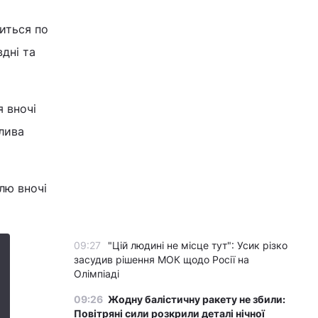
зиться по
вдні та
я вночі
нлива
ілю вночі
09:27
"Цій людині не місце тут": Усик різко
засудив рішення МОК щодо Росії на
Олімпіаді
09:26
Жодну балістичну ракету не збили:
Повітряні сили розкрили деталі нічної