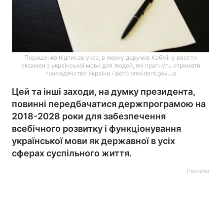
Порошенко підписав указ, в якому доручив Кабміну ввести
екзамен з української мови для людей, які прагнуть отримати
громадянство України / фото president.gov.ua
Цей та інші заходи, на думку президента,
повинні передбачатися держпрограмою на
2018-2028 роки для забезпечення
всебічного розвитку і функціонування
української мови як державної в усіх
сферах суспільного життя.
Реклама