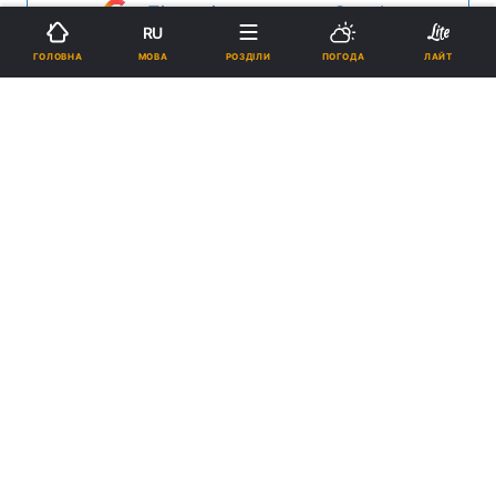
Підпишіться на нас в Google
RU
МОВА
ГОЛОВНА
РОЗДІЛИ
ПОГОДА
ЛАЙТ
Посередині - Аркадій Бабченко / REUTERS
«Після відомих подій стає зрозумілим не
лише для нас, що інформацію, яка
надходить з Києва, потрібно багаторазово
перевіряти», - заявляють у російському
МЗС.
Реклама