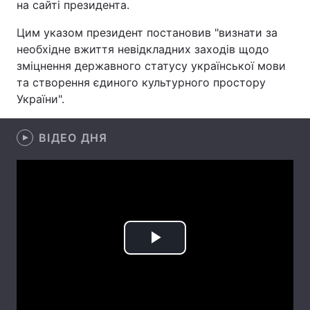
на сайті президента.
Лонгріди
Цим указом президент постановив "визнати за
необхідне вжиття невідкладних заходів щодо
зміцнення державного статусу української мови
Відео з Youtube
Статті
та створення єдиного культурного простору
Інтерв'ю
Думки
України".
Архів
Вакансії
ВІДЕО ДНЯ
Контакти
Послуги
Play
Video