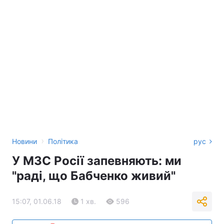
›
Новини
Політика
рус
У МЗС Росії запевняють: ми
"раді, що Бабченко живий"
15:07, 01.06.18
1 хв.
596