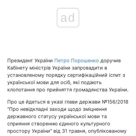
ad
Головна
Війна
Україна
Політика
Економіка
Світ
Президент України
Петро Порошенко
доручив
Спорт
Наука
Кабінету міністрів України запровадити в
установленому порядку сертифікаційний іспит з
Техно і зв'язок
Лайт
української мови для осіб, які подають
клопотання про прийняття громадянства України.
Зброя
Інциденти
Про це йдеться в указі глави держави №156/2018
Здоров'я
Туризм
"Про невідкладні заходи щодо зміцнення
державного статусу української мови та
Цікавинки
Погода
сприяння створенню єдиного культурного
простору України" від 31 травня, опублікованому
Екологія
Регіони