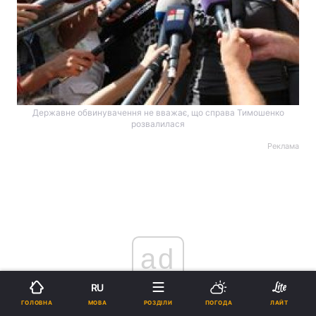
Державне обвинувачення не вважає, що справа Тимошенко
розвалилася
Реклама
ad
RU
МОВА
ГОЛОВНА
РОЗДІЛИ
ПОГОДА
ЛАЙТ