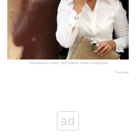
Тимошенко каже, хай Кірєєв чекає понеділка
Реклама
ad