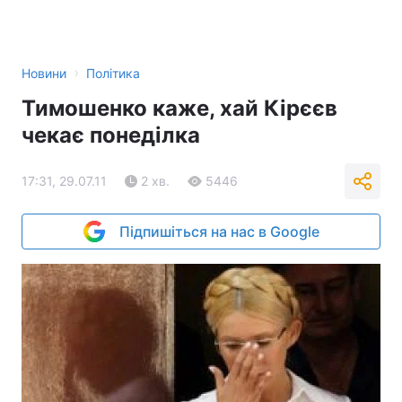
›
Новини
Політика
Тимошенко каже, хай Кірєєв
чекає понеділка
17:31, 29.07.11
2 хв.
5446
Підпишіться на нас в Google