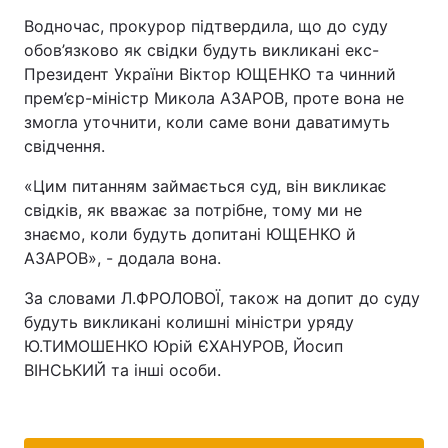
Водночас, прокурор підтвердила, що до суду
Лонгріди
обов’язково як свідки будуть викликані екс-
Президент України Віктор ЮЩЕНКО та чинний
Відео з Youtube
Статті
прем’єр-міністр Микола АЗАРОВ, проте вона не
змогла уточнити, коли саме вони даватимуть
Інтерв'ю
Думки
свідчення.
Архів
Вакансії
«Цим питанням займається суд, він викликає
свідків, як вважає за потрібне, тому ми не
Контакти
знаємо, коли будуть допитані ЮЩЕНКО й
АЗАРОВ», - додала вона.
Послуги
За словами Л.ФРОЛОВОЇ, також на допит до суду
будуть викликані колишні міністри уряду
Ю.ТИМОШЕНКО Юрій ЄХАНУРОВ, Йосип
ВІНСЬКИЙ та інші особи.