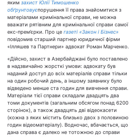
яким
захист Юлії Тимошенко
обґрунтовує
порушення її права знайомитися з
матеріалами кримінальної справи, не можна
вважати рятівним для кримінальної справи самої
екс-прем’єрки. Про це
газеті «Закон і Бізнес»
повідомив старший партнер юридичної фірми
«Ілляшев та Партнери» адвокат Роман Марченко.
«Дійсно, захист в Азербайджані було поставлено
в надзвичайно жорсткі умови: адвокату був
наданий доступ до всіх матеріалів справи тільки
на один робочий день, а іншому заявнику було
відведено менше ста годин для вивчення справи.
Матеріали тієї справи складали двадцять два
томи документів (загальним обсягом понад 6200
сторінок), а також двадцять дві відеокасети
(кожна з яких містить близько двох з половиною
годин відеоматеріалу). Водночас, вбачається, що
дана справа є далеко не тотожною до справи