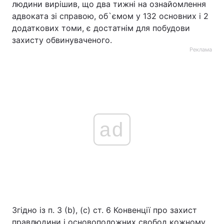
людини вирішив, що два тижні на ознайомлення
адвоката зі справою, об`ємом у 132 основних і 2
додаткових томи, є достатнім для побудови
захисту обвинуваченого.
Реклама
ad
Згідно із п. 3 (b), (c) ст. 6 Конвенції про захист
правлюдини і основоположних свобод кожному