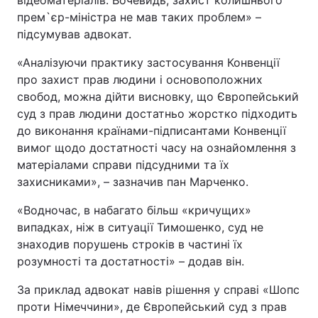
відеоматеріалів. Вочевидь, захист колишнього
прем`єр-міністра не мав таких проблем» –
підсумував адвокат.
«Аналізуючи практику застосування Конвенції
про захист прав людини і основоположних
свобод, можна дійти висновку, що Європейський
суд з прав людини достатньо жорстко підходить
до виконання країнами-підписантами Конвенції
вимог щодо достатності часу на ознайомлення з
матеріалами справи підсудними та їх
захисниками», – зазначив пан Марченко.
«Водночас, в набагато більш «кричущих»
випадках, ніж в ситуації Тимошенко, суд не
знаходив порушень строків в частині їх
розумності та достатності» – додав він.
За приклад адвокат навів рішення у справі «Шопс
проти Німеччини», де Європейський суд з прав