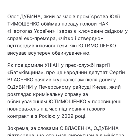
Олег ДУБИНА, який за часів прем`єрства Юлії
ТИМОШЕНКО обіймав посаду голови НАК
«Нафтогаз України» і зараз є ключовим свідком у
справі екс-прем’єра, «чітко і ствердно»
підтвердив ключові тези, які Ю.ТИМОШЕНКО
висуває всупереч обвинуваченню.
Як повідомили УНІАН у прес-службі партії
«Батьківщина», про це народний депутат Сергій
ВЛАСЕНКО заявив журналістам після допиту
О.ДУБИНИ у Печерському райсуді Києва, який
розглядає кримінальну справу за
обвинуваченням Ю.ТИМОШЕНКО у перевищенні
повноважень під час підписання газових
контрактів з Росією у 2009 році.
Зокрема, за словами С.ВЛАСЕНКА, О.ДУБИНА
підтвердив, що отримав директиви від міністра