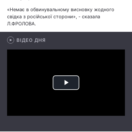
«Немає в обвинувальному висновку жодного
свідка з російської сторони», - сказала
Л.ФРОЛОВА.
Головна
Війна
Україна
Політика
ВІДЕО ДНЯ
Економіка
Світ
Спорт
Наука
Техно і зв'язок
Лайт
Play
Зброя
Інциденти
Video
Здоров'я
Туризм
Цікавинки
Погода
Екологія
Регіони