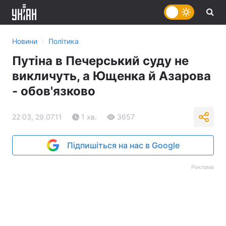
›
Новини
Політика
Путіна в Печерський суду не
викличуть, а Ющенка й Азарова
- обов'язково
22:03, 29.07.11
1 хв.
3657
Підпишіться на нас в Google
Реклама