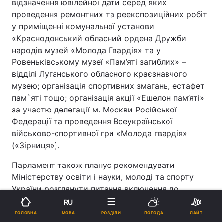
відзначення ювілейної дати серед яких
проведення ремонтних та реекспозиційних робіт
у приміщенні комунальної установи
«Краснодонський обласний ордена Дружби
народів музей «Молода Гвардія» та у
Ровеньківському музеї «Пам’яті загиблих» –
відділі Луганського обласного краєзнавчого
музею; організація спортивних змагань, естафет
пам`яті тощо; організація акції «Ешелон пам’яті»
за участю делегації м. Москви Російської
Федерації та проведення Всеукраїнської
військово-спортивної гри «Молода гвардія»
(«Зірниця»).
Парламент також планує рекомендувати
Міністерству освіти і науки, молоді та спорту
України розглянути питання включення до
навчальних програм загальноосвітніх навчальних
RU
закладів вивчення роману О.Фадєєва «Молода
МОВА
ГОЛОВНА
РОЗДІЛИ
ПОГОДА
ЛАЙТ