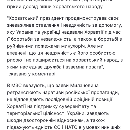
гіркий досвід війни хорватського народу.
"Хорватський президент продемонстрував своє
зневажливе ставлення і невдячність за допомогу,
яку Україна та українці надавали Хорватії під час
її боротьби за незалежність, а також в боротьбі з
руйнівними пожежами минулоріч. Але ми
впевнені, що ця невдячність є його особистою
рисою і не поширюється на хорватський народ, з
яким нас єднає дружба і взаємна повага", –
сказано у коментарі.
В МЗС вказують, що заяви Милановича
ретранслюють наративи російської пропаганди,
не відповідають послідовній офіційній позиції
Хорватії на підтримку суверенітету та
територіальної цілісності України, завдають
шкоди двостороннім відносинам, а також
підважують єдність ЄС і НАТО в умовах нинішніх