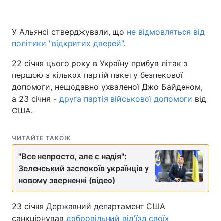
У Альянсі стверджували, що
не відмовляться від
політики "відкритих дверей"
.
22 січня цього року в Україну прибув літак з
першою з кількох партій пакету безпекової
допомоги, нещодавно ухваленої Джо Байденом,
а 23 січня -
друга партія військової допомоги
від
США.
ЧИТАЙТЕ ТАКОЖ
"Все непросто, але є надія":
Зеленський заспокоїв українців у
новому зверненні (відео)
23 січня Державний департамент США
санкціонував
добровільний від'їзд своїх