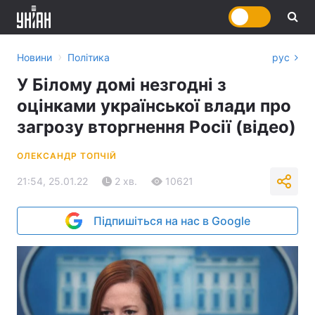
›
Новини
Політика
рус
У Білому домі незгодні з
оцінками української влади про
загрозу вторгнення Росії (відео)
ОЛЕКСАНДР ТОПЧІЙ
21:54, 25.01.22
2 хв.
10621
Підпишіться на нас в Google