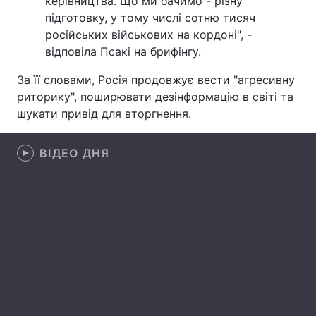
керівництва. Що ми бачимо - різну
підготовку, у тому числі сотню тисяч
Лонгріди
російських військових на кордоні", -
відповіла Псакі на брифінгу.
Відео з Youtube
Статті
За її словами, Росія продовжує вести "агресивну
риторику", поширювати дезінформацію в світі та
Інтерв'ю
Думки
шукати привід для вторгнення.
Архів
Вакансії
ВІДЕО ДНЯ
Контакти
Послуги