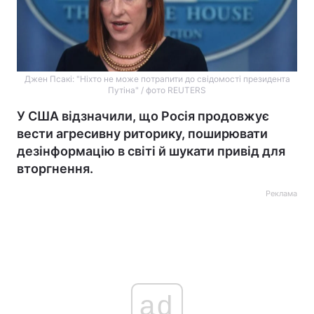
Джен Псакі: "Ніхто не може потрапити до свідомості президента
Путіна" / фото REUTERS
У США відзначили, що Росія продовжує
вести агресивну риторику, поширювати
дезінформацію в світі й шукати привід для
вторгнення.
Реклама
ad