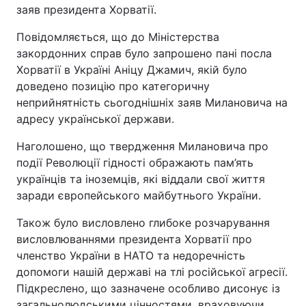
заяв президента Хорватії.
Повідомляється, що до Міністерства
закордонних справ було запрошено пані посла
Хорватії в Україні Аніцу Джамич, якій було
доведено позицію про категоричну
неприйнятність сьогоднішніх заяв Милановича на
адресу української держави.
Наголошено, що твердження Милановича про
події Революції гідності ображають пам’ять
українців та іноземців, які віддали свої життя
заради європейського майбутнього України.
Також було висловлено глибоке розчарування
висловлюваннями президента Хорватії про
членство України в НАТО та недоречність
допомоги нашій державі на тлі російської агресії.
Підкреслено, що зазначене особливо дисонує із
загальнолюдськими цінностями, враховуючи