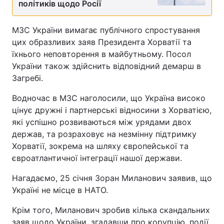
політиків щодо Росії
МЗС України вимагає публічного спростування
цих образливих заяв Президента Хорватії та
їхнього неповторення в майбутньому. Посол
України також здійснить відповідний демарш в
Загребі.
Водночас в МЗС наголосили, що Україна високо
цінує дружні і партнерські відносини з Хорватією,
які успішно розвиваються між урядами двох
держав, та розраховує на незмінну підтримку
Хорватії, зокрема на шляху європейської та
євроатлантичної інтеграції нашої держави.
Нагадаємо, 25 січня Зоран Миланович заявив, що
Україні не місце в НАТО.
Крім того, Миланович зробив кілька скандальних
заяв щодо України, згадавши про корупцію, події