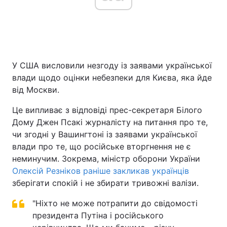
Головна
Війна
У США висловили незгоду із заявами української
Україна
Політика
влади щодо оцінки небезпеки для Києва, яка йде
Економіка
Світ
від Москви.
Це випливає з відповіді прес-секретаря Білого
Спорт
Наука
Дому Джен Псакі журналісту на питання про те,
Техно і зв'язок
Лайт
чи згодні у Вашингтоні із заявами української
влади про те, що російське вторгнення не є
Зброя
Інциденти
неминучим. Зокрема, міністр оборони України
Олексій Резніков раніше закликав українців
Здоров'я
Туризм
зберігати спокій і не збирати тривожні валізи.
Цікавинки
Погода
"Ніхто не може потрапити до свідомості
президента Путіна і російського
Екологія
Регіони