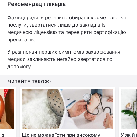
Рекомендації лікарів
Фахівці радять ретельно обирати косметологічні
послуги, звертатися лише до закладів із
медичною ліцензією та перевіряти сертифікацію
препаратів.
У разі появи перших симптомів захворювання
медики закликають негайно звертатися по
допомогу.
ЧИТАЙТЕ ТАКОЖ:
 з
Що не можна їсти при високому
У якій