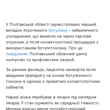
Головна
Війна
У Полтавській області зареєстровано перший
випадок ятрогенного
ботулізму
– небезпечного
Україна
Політика
ускладнення, що виникло не через харчове
отруєння, а після косметологічної процедури з
Економіка
Світ
використанням ботулотоксину. Про це
повідомляє
Спорт
Полтавський обласний центр
Наука
контролю та профілактики хвороб.
Техно і зв'язок
Лайт
За даними фахівців, пацієнтка захворіла після
введення препарату на основі ботулінічного
Зброя
Інциденти
токсину в одному з приватних косметологічних
Здоров'я
Туризм
кабінетів.
Наразі жінка перебуває в лікарні під наглядом
Цікавинки
Погода
лікарів. Її стан оцінюють як середньої тяжкості.
Екологія
Регіони
Медики вчасно ввели протиботулінічний