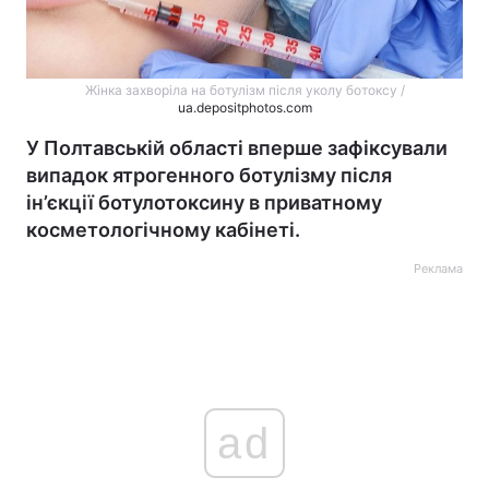
Жінка захворіла на ботулізм після уколу ботоксу /
ua.depositphotos.com
У Полтавській області вперше зафіксували
випадок ятрогенного ботулізму після
ін’єкції ботулотоксину в приватному
косметологічному кабінеті.
Реклама
ad