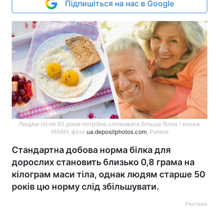
Підпишіться на нас в Google
Людям після 50 років потрібно споживати більше білка / колаж
УНІАН, фото
ua.depositphotos.com
, Pxhere
Стандартна добова норма білка для
дорослих становить близько 0,8 грама на
кілограм маси тіла, однак людям старше 50
років цю норму слід збільшувати.
Реклама