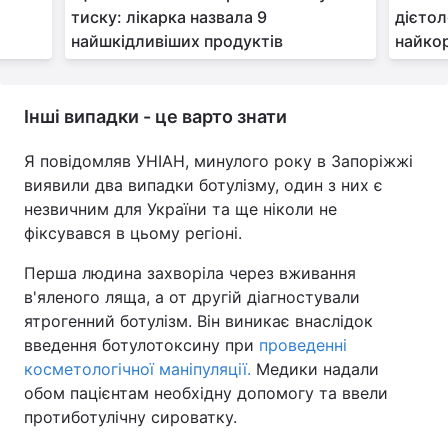
тиску: лікарка назвала 9
дієтол
найшкідливіших продуктів
найкор
Інші випадки - це варто знати
Я повідомляв УНІАН, минулого року в Запоріжжі
виявили два випадки ботулізму, один з них є
незвичним для України та ще ніколи не
фіксувався в цьому регіоні.
Перша людина захворіла через вживання
в'яленого ляща, а от другій діагностували
ятрогенний ботулізм. Він виникає внаслідок
введення ботулотоксину при
проведенні
косметологічної маніпуляції.
Медики надали
обом пацієнтам необхідну допомогу та ввели
протиботулічну сироватку.