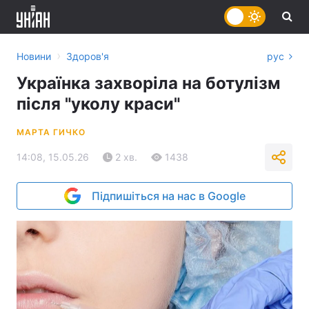
›
Новини
Здоров'я
рус
Українка захворіла на ботулізм
після "уколу краси"
МАРТА ГИЧКО
14:08, 15.05.26
2 хв.
1438
Підпишіться на нас в Google