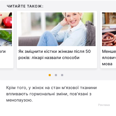
ЧИТАЙТЕ ТАКОЖ:
оги
Як зміцнити кістки жінкам після 50
Менше 
років: лікарі назвали способи
ялович
мова
Крім того, у жінок на стан м'язової тканини
впливають гормональні зміни, пов'язані з
менопаузою.
Реклама