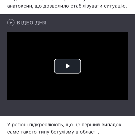
анатоксин, що дозволило стабілізувати ситуацію.
Лонгріди
ВІДЕО ДНЯ
Відео з Youtube
Статті
Інтерв'ю
Думки
Архів
Вакансії
Контакти
Play
Послуги
Video
У регіоні підкреслюють, що це перший випадок
саме такого типу ботулізму в області,