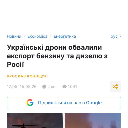
›
›
Новини
Економіка
Енергетика
рус
Українські дрони обвалили
експорт бензину та дизелю з
Росії
ЯРОСЛАВ КОНОЩУК
17:05, 15.05.26
2 хв.
1041
Підпишіться на нас в Google