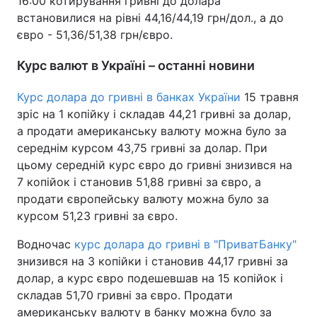
16:00 котирування гривні до долара
встановилися на рівні 44,16/44,19 грн/дол., а до
євро - 51,36/51,38 грн/євро.
Курс валют в Україні – останні новини
Курс долара до гривні в банках України
15 травня
зріс на 1 копійку і складав 44,21 гривні за долар,
а продати американську валюту можна було за
середнім курсом 43,75 гривні за долар. При
цьому середній курс євро до гривні знизився на
7 копійок і становив 51,88 гривні за євро, а
продати європейську валюту можна було за
курсом 51,23 гривні за євро.
Водночас
курс долара до гривні в "ПриватБанку"
знизився на 3 копійки і становив 44,17 гривні за
долар, а курс євро подешевшав на 15 копійок і
складав 51,70 гривні за євро. Продати
американську валюту в банку можна було за