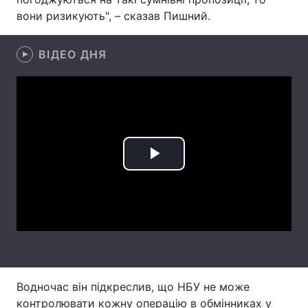
вони ризикують", – сказав Пишний.
Лонгріди
ВІДЕО ДНЯ
Відео з Youtube
Статті
Інтерв'ю
Думки
Архів
Вакансії
Контакти
Play
Послуги
Video
Водночас він підкреслив, що НБУ не може
контролювати кожну операцію в обмінниках у