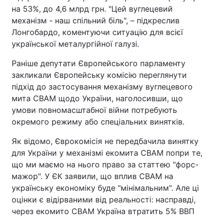
на 53%, до 4,6 млрд грн. "Цей вуглецевий
механізм - наш спільний біль", – підкреслив
Лонгобардо, коментуючи ситуацію для всієї
української металургійної галузі.
Раніше депутати Європейського парламенту
закликали Європейську комісію переглянути
підхід до застосування механізму вуглецевого
мита CBAM щодо України, наголосивши, що
умови повномасштабної війни потребують
окремого режиму або спеціальних винятків.
Як відомо, Єврокомісія не передбачила винятку
для України у механізмі екомита СВАМ попри те,
що ми маємо на нього право за статтею "форс-
мажор". У ЄК заявили, що вплив СВАМ на
українську економіку буде "мінімальним". Але ці
оцінки є відірваними від реальності: насправді,
через екомито CBAM Україна втратить 5% ВВП