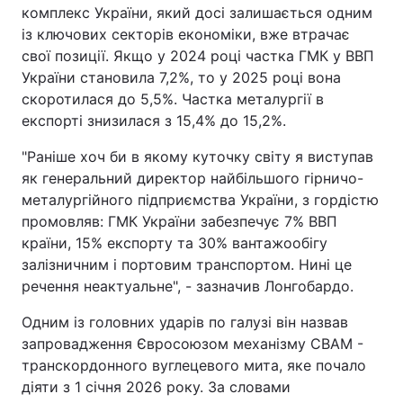
комплекс України, який досі залишається одним
із ключових секторів економіки, вже втрачає
свої позиції. Якщо у 2024 році частка ГМК у ВВП
України становила 7,2%, то у 2025 році вона
скоротилася до 5,5%. Частка металургії в
експорті знизилася з 15,4% до 15,2%.
"Раніше хоч би в якому куточку світу я виступав
як генеральний директор найбільшого гірничо-
металургійного підприємства України, з гордістю
промовляв: ГМК України забезпечує 7% ВВП
країни, 15% експорту та 30% вантажообігу
залізничним і портовим транспортом. Нині це
речення неактуальне", - зазначив Лонгобардо.
Одним із головних ударів по галузі він назвав
запровадження Євросоюзом механізму CBAM -
транскордонного вуглецевого мита, яке почало
діяти з 1 січня 2026 року. За словами