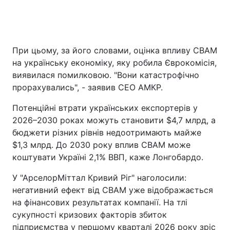
При цьому, за його словами, оцінка впливу CBAM
на українську економіку, яку робила Єврокомісія,
виявилася помилковою. "Вони катастрофічно
прорахувались", - заявив CEO АМКР.
Потенційні втрати українських експортерів у
2026–2030 роках можуть становити $4,7 млрд, а
бюджети різних рівнів недоотримають майже
$1,3 млрд. До 2030 року вплив CBAM може
коштувати Україні 2,1% ВВП, каже Лонгобардо.
У "АрселорМіттал Кривий Ріг" наголосили:
негативний ефект від CBAM уже відображається
на фінансових результатах компанії. На тлі
сукупності кризових факторів збиток
підприємства у першому кварталі 2026 року зріс