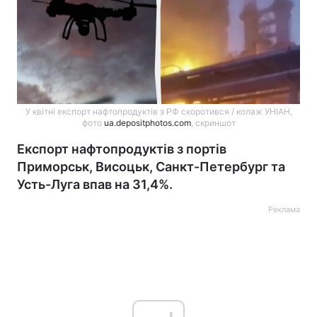
У квітні експорт нафтопродуктів з РФ скоротився / колаж УНІАН,
фото
ua.depositphotos.com
, скриншот
Експорт нафтопродуктів з портів
Приморськ, Висоцьк, Санкт-Петербург та
Усть-Луга впав на 31,4%.
Реклама