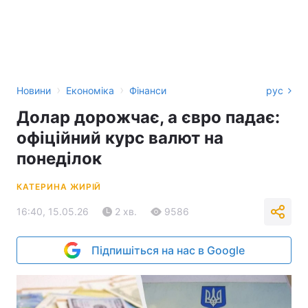
›
›
Новини
Економіка
Фінанси
рус
Долар дорожчає, а євро падає:
офіційний курс валют на
понеділок
КАТЕРИНА ЖИРІЙ
16:40, 15.05.26
2 хв.
9586
Підпишіться на нас в Google