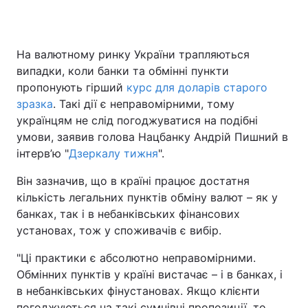
На валютному ринку України трапляються
Головна
Війна
випадки, коли банки та обмінні пункти
пропонують гірший
курс для доларів старого
Україна
Політика
зразка
. Такі дії є неправомірними, тому
українцям не слід погоджуватися на подібні
Економіка
Світ
умови, заявив голова Нацбанку Андрій Пишний в
Спорт
Наука
інтерв’ю "
Дзеркалу тижня
".
Він зазначив, що в країні працює достатня
Техно і зв'язок
Лайт
кількість легальних пунктів обміну валют – як у
Зброя
Інциденти
банках, так і в небанківських фінансових
установах, тож у споживачів є вибір.
Здоров'я
Туризм
"Ці практики є абсолютно неправомірними.
Цікавинки
Погода
Обмінних пунктів у країні вистачає – і в банках, і
в небанківських фінустановах. Якщо клієнти
Екологія
Регіони
погоджуються на такі сумнівні пропозиції, то