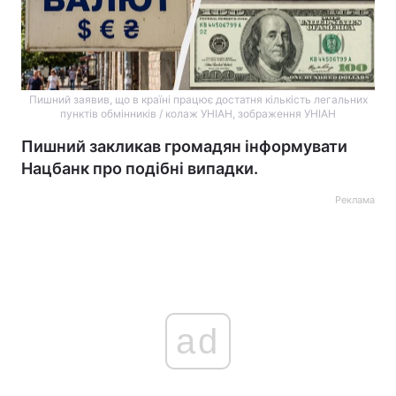
Пишний заявив, що в країні працює достатня кількість легальних
пунктів обмінників / колаж УНIАН, зображення УНIАН
Пишний закликав громадян інформувати
Нацбанк про подібні випадки.
Реклама
ad