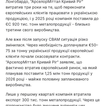
Лонгобардо, "АрселорМіттал Кривий Ріг"
витратив три роки на те, щоб переконати
європейських клієнтів працювати з українською
продукцією, і у 2025 році компанія поставила до
ЄС 920 тис. тонн металопродукції - близько
третини свого виробництва.
Але вже після запуску CBAM ситуація різко
змінилася. Через необхідність доплачувати €50–
75 за тонну української продукції європейські
клієнти почали скасовувати контракти.
"АрселорМіттал Кривий Ріг" заявляє, що
фактично втратив європейський ринок, на який
планував поставити 1,25 млн тонн продукції у
2026 році - майже половину запланованого
виробництва.
Лише у першому кварталі компанія втратила
експорт 300 тис. тонн металопродукції. Через це
підприємство було змушене зупинити цех