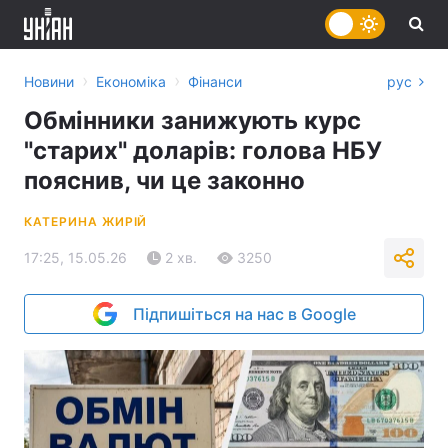
›
›
Новини
Економіка
Фінанси
рус
Обмінники занижують курс
"старих" доларів: голова НБУ
пояснив, чи це законно
КАТЕРИНА ЖИРІЙ
17:25, 15.05.26
2 хв.
3250
Підпишіться на нас в Google