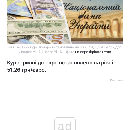
На міжбанку курс долара встановлено на рівні 44,16/44,19 грн/дол.
/ колаж УНІАН, фото УНІАН, фото
ua.depositphotos.com
Курс гривні до євро встановлено на рівні
51,26 грн/євро.
Реклама
ad