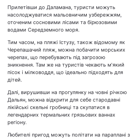
Прилетівши до Даламана, туристи можуть
Тема оформлення
насолоджуватися мальовничим узбережжям,
оточеним сосновими лісами та бірюзовими
водами Середземного моря.
Тим часом, на пляжі Істузу, також відомому як
Черепашачий пляж, можна побачити морських
черепах, що перебувають під загрозою
зникнення. Там же на туристів чекають м'який
пісок і мілководдя, що ідеально підходять для
дітей.
Далі, вирушивши на прогулянку на човні річкою
Дальян, можна відкрити для себе стародавні
лікійські скельні гробниці та скупатися в
легендарних термальних грязьових ваннах
регіону.
Любителі пригод можуть політати на параплані з