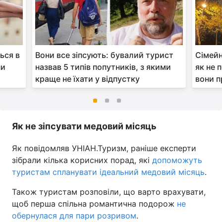
ься в
Вони все зіпсують: бувалий турист
Сімейн
ни
назвав 5 типів попутників, з якими
як не 
краще не їхати у відпустку
вони 
Як не зіпсувати медовий місяць
Як повідомляв УНІАН.Туризм, раніше експерти
зібрали кілька корисних порад, які
допоможуть
туристам спланувати ідеальний медовий місяць
.
Також туристам розповіли, що варто врахувати,
щоб перша спільна романтична подорож
не
обернулася для пари розривом
.