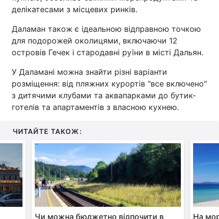
делікатесами з місцевих ринків.
Даламан також є ідеальною відправною точкою
для подорожей околицями, включаючи 12
островів Гечек і стародавні руїни в місті Дальян.
У Даламані можна знайти різні варіанти
розміщення: від пляжних курортів "все включено"
з дитячими клубами та аквапарками до бутик-
готелів та апартаментів з власною кухнею.
ЧИТАЙТЕ ТАКОЖ:
Чи можна бюджетно відпочити в
На мор