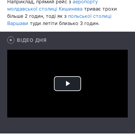
Наприклад, прямий рейс з
аеропорту
молдавської столиці Кишинева
триває трохи
Лонгріди
більше 2 годин, тоді як з
польської столиці
Варшави
туди летіти близько 3 годин.
Відео з Youtube
Статті
ВІДЕО ДНЯ
Інтерв'ю
Думки
Архів
Вакансії
Контакти
Послуги
Play
Video