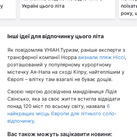
пу
Україні цього літа
поїхат
року, 
Інші ідеї для відпочинку цього літа
Як повідомляв УНІАН.Туризм, раніше експерти з
трансферної компанії Hoppa
визнали пляж Ніссі
,
розташований у популярному курортному
містечку Ая-Напа на сході Кіпру, найтеплішим у
Європі – влітку там взагалі не буває дощів.
Своєю чергою досвідчена мандрівниця Лідія
Свінсько, яка за своє життя встигла відвідати
понад 120 міст по всьому світу, назвала
6
найкращих місць Європи для літнього соло-
відпочинку
.
Вас також можуть зацікавити новини: