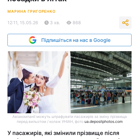
МАРИНА ГРИГОРЕНКО
12:11, 15.05.26
3 хв.
868
Підпишіться на нас в Google
Авіакомпанії можуть штрафувати пасажирів за зміну прізвища
перед вильотом / колаж УНІАН, фото
ua.depositphotos.com
У пасажирів, які змінили прізвище після