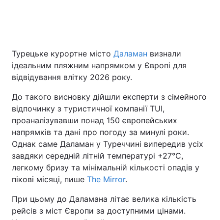
Головна
Війна
Турецьке курортне місто
Даламан
визнали
Україна
Політика
ідеальним пляжним напрямком у Європі для
відвідування влітку 2026 року.
Економіка
Світ
До такого висновку дійшли експерти з сімейного
Спорт
Наука
відпочинку з туристичної компанії TUI,
проаналізувавши понад 150 європейських
Техно і зв'язок
Лайт
напрямків та дані про погоду за минулі роки.
Однак саме Даламан у Туреччині випередив усіх
Зброя
Інциденти
завдяки середній літній температурі +27°C,
легкому бризу та мінімальній кількості опадів у
Здоров'я
Туризм
пікові місяці, пише
The Mirror
.
Цікавинки
Погода
При цьому до Даламана літає велика кількість
рейсів з міст Європи за доступними цінами.
Екологія
Регіони