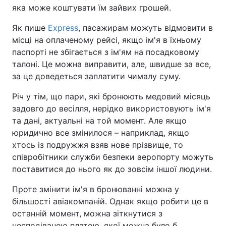
яка може коштувати їм зайвих грошей.
Як пише
Express
, пасажирам можуть відмовити в
місці на оплаченому рейсі, якщо ім'я в їхньому
паспорті не збігається з ім'ям на посадковому
талоні. Це можна виправити, але, швидше за все,
за це доведеться заплатити чималу суму.
Річ у тім, що пари, які бронюють медовий місяць
задовго до весілля, нерідко використовують ім'я
та дані, актуальні на той момент. Але якщо
юридично все змінилося – наприклад, якщо
хтось із подружжя взяв нове прізвище, то
співробітники служби безпеки аеропорту можуть
поставитися до нього як до зовсім іншої людини.
Проте змінити ім'я в бронюванні можна у
більшості авіакомпаній. Однак якщо робити це в
останній момент, можна зіткнутися з
несподіваною платою, якої можна було б