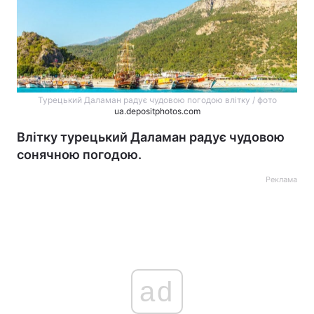
Турецький Даламан радує чудовою погодою влітку / фото
ua.depositphotos.com
Влітку турецький Даламан радує чудовою
сонячною погодою.
Реклама
ad