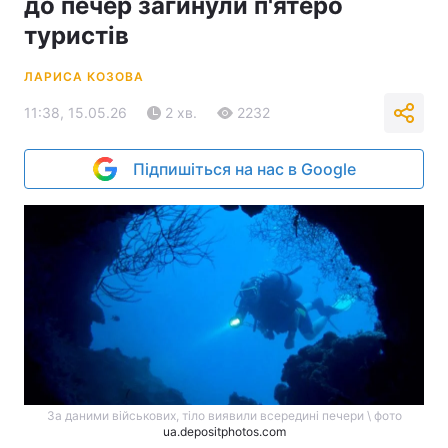
до печер загинули п'ятеро
туристів
ЛАРИСА КОЗОВА
11:38, 15.05.26
2 хв.
2232
Підпишіться на нас в Google
За даними військових, тіло виявили всередині печери \ фото
ua.depositphotos.com