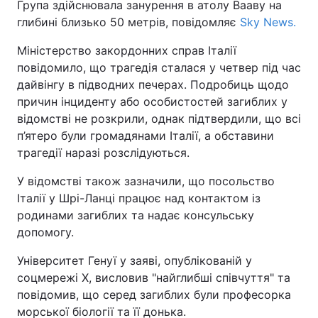
Група здійснювала занурення в атолу Вааву на
глибині близько 50 метрів, повідомляє
Sky News.
Міністерство закордонних справ Італії
повідомило, що трагедія сталася у четвер під час
дайвінгу в підводних печерах. Подробиць щодо
причин інциденту або особистостей загиблих у
відомстві не розкрили, однак підтвердили, що всі
п’ятеро були громадянами Італії, а обставини
трагедії наразі розслідуються.
У відомстві також зазначили, що посольство
Італії у Шрі-Ланці працює над контактом із
родинами загиблих та надає консульську
допомогу.
Університет Генуї у заяві, опублікованій у
соцмережі X, висловив "найглибші співчуття" та
повідомив, що серед загиблих були професорка
морської біології та її донька.