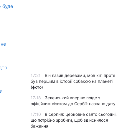
о буде
 не
дто
17:21
Він лазив деревами, мов кіт, проте
був першим в історії собакою на планеті
(фото)
ти
17:18
Зеленський вперше поїде з
офіційним візитом до Сербії: названо дату
17:10
8 серпня: церковне свято сьогодні,
що потрібно зробити, щоб здійснилося
бажання