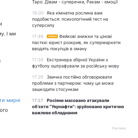
Таро: Дівам - суперечки, Ракам - емоції
18:00
Яка кімнатна рослина вам
подобається: психологічний тест на
и
суперсилу
у. І ми
17:48
Фейкові знижки та цінові
УНІАН
пастки: юрист розкрив, як супермаркети
вводять покупців в оману
17:39
Екстренера збірної України з
м
футболу оштрафували за російську мову
17:29
Звичка постійно обговорювати
проблеми з партнером: чому це може
зашкодити стосункам
ти мирні
17:27
Росіяни масовано атакували
обʼєкти "Укрнафти": зруйновано критично
ього
важливе обладнання
Реклама