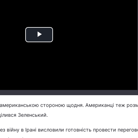
Play
Video
з американською стороною щодня. Американці теж роз
ділився Зеленський.
ез війну в Ірані висловили готовність провести перего