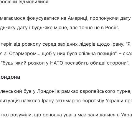
 росіяни відмовилися:
магаємося фокусуватися на Америці, пропонуючи дату і
ь-яку дату і будь-яке місце, але точно не в Росії".
теріг від розколу серед західних лідерів щодо Ірану. "Я
я зі Стармером… щоб у них була спільна позиція", – ска
"будь-який розкол у НАТО послабить обидві сторони".
Лондона
ленський був у Лондоні в рамках європейського турне,
 ситуація навколо Ірану затьмарює боротьбу України про
тко розуміли, що основна увага має залишатися в Україн