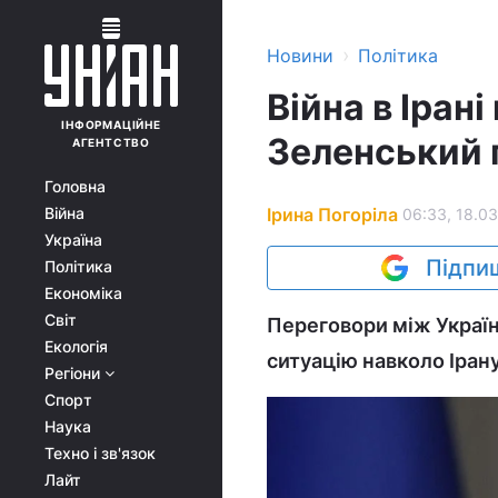
›
Новини
Політика
Війна в Іран
ІНФОРМАЦІЙНЕ
Зеленський 
АГЕНТСТВО
Головна
Ірина Погоріла
Війна
06:33, 18.03
Україна
Підпиш
Політика
Економіка
Світ
Переговори між Україн
Екологія
ситуацію навколо Ірану
Регіони
Спорт
Наука
Техно і зв'язок
Лайт