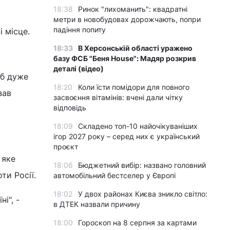
18:38
Ринок "лихоманить": квадратні
метри в новобудовах дорожчають, попри
падіння попиту
 місце.
18:33
В Херсонській області уражено
базу ФСБ "Беня House": Мадяр розкрив
деталі (відео)
 б дуже
18:20
Коли їсти помідори для повного
зав
засвоєння вітамінів: вчені дали чітку
відповідь
18:09
Складено топ-10 найочікуваніших
ігор 2027 року – серед них є український
проєкт
 яке
18:06
Бюджетний вибір: названо головний
ти Росії.
автомобільний бестселер у Європі
18:02
У двох районах Києва зникло світло:
і", -
в ДТЕК назвали причину
18:00
Гороскоп на 8 серпня за картами