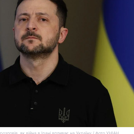
озповів, як війна в Ірані впливає на Україну / фото УНІАН