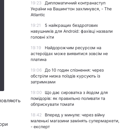
19:23
Дипломатичний контранаступ
України на Вашингтон захлинувся, - The
Atlantic
19:21
5 найкращих бездротових
навушників для Android: фахівці назвали
головні хіти
19:19
Найдорожчим ресурсом на
астероїдах може виявитися зовсім не
платина
19:06
До 10 годин спізнення: через
обстріли низка поїздів курсують із
затримками
19:00
Що дає сироватка з йодом для
помідорів: як правильно поливати та
мовляють
обприскувати томати
18:42
Вперед у минуле: через війну
маленькі магазини замінять супермаркети,
вори
- експерт