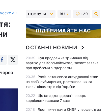
русском
RU
+29
ПОСЛУГИ
тя:
ПІДТРИМАЙТЕ НАС
ни
ОСТАННІ НОВИНИ
20:39
Суд продовжив тримання під
вартою для Коломойського, захист заявив
про проблеми зі здоров'ям
 через
20:35
Росія встановила антидронові сітки
на своїх субмаринах, розташованих за
тисячі кілометрів від України
20:22
Що їсти для здоров’я серця:
кардіологи назвали 7 каш
20:18
Льотчик-утікач з КНДР уперше сів за