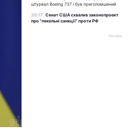
штурвал Boeing 737 і був приголомшений
20:17
Сенат США схвалив законопроект
про "пекельні санкції" проти РФ
Реклама