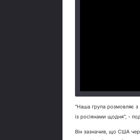
"Наша група розмовляє 
із росіянами щодня", - по
Він зазначив, що США чер