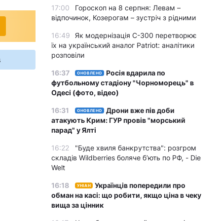
17:00
Гороскоп на 8 серпня: Левам –
відпочинок, Козерогам – зустріч з рідними
16:49
Як модернізація С-300 перетворює
їх на український аналог Patriot: аналітики
розповіли
s
16:37
Росія вдарила по
ОНОВЛЕНО
футбольному стадіону "Чорноморець" в
Одесі (фото, відео)
16:31
Дрони вже пів доби
ОНОВЛЕНО
атакують Крим: ГУР провів "морський
парад" у Ялті
16:22
"Буде хвиля банкрутства": розгром
складів Wildberries боляче бʼють по РФ, - Die
Welt
16:18
Українців попередили про
УНІАН
обман на касі: що робити, якщо ціна в чеку
вища за цінник