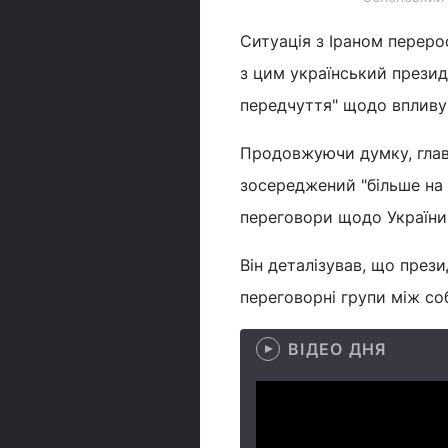
Ситуація з Іраном переро
з цим український прези
передчуття" щодо впливу ц
Продовжуючи думку, глав
зосереджений "більше на Б
переговори щодо України "
Він деталізував, що през
переговорні групи між с
ВІДЕО ДНЯ