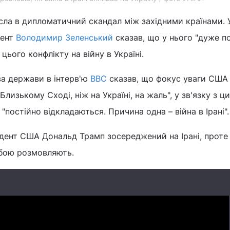
сла в дипломатичний скандал між західними країнами. У
дент
Володимир Зеленський
сказав, що у нього "дуже п
ього конфлікту на війну в Україні.
а держави в інтерв'ю
BBC
сказав, що фокус уваги США
лизькому Сході, ніж на Україні, на жаль", у зв'язку з ц
постійно відкладаються. Причина одна – війна в Ірані".
идент США Дональд Трамп зосереджений на Ірані, проте
обою розмовляють.