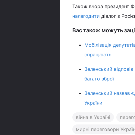
Також вчора президент Ф
налагодити
діалог з Росі
Вас також можуть заці
Мобілізація депутаті
спрацюють
Зеленський відповів
багато зброї
Зеленський назвав є
України
війна в Україні
перег
мирні переговори Україн