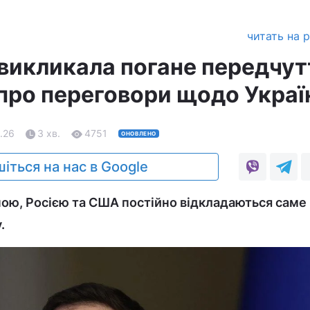
читать на 
і викликала погане передчут
про переговори щодо Украї
.26
3 хв.
4751
ОНОВЛЕНО
іться на нас в Google
ою, Росією та США постійно відкладаються саме
.