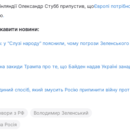
інляндії Олександр Стубб припустив, що
Європі потрібн
єю
.
кавити новини:
в: у "Слузі народу" пояснили, чому погрози Зеленського
 на закиди Трампа про те, що Байден надав Україні зана
диний спосіб, який змусить Росію припинити війну про
овори з РФ
Володимир Зеленський
а Росія