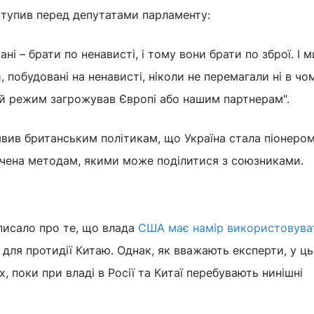
ступив перед депутатами парламенту:
ані – брати по ненависті, і тому вони брати по зброї. І м
побудовані на ненависті, ніколи не перемагали ні в чом
й режим загрожував Європі або нашим партнерам".
явив британським політикам, що Україна стала піонеро
авчена методам, якими може поділитися з союзниками.
аписало про те, що влада
США має намір використовува
для протидії Китаю. Однак, як вважають експерти, у ц
х, поки при владі в Росії та Китаї перебувають нинішні