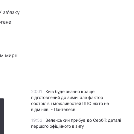
 зв'язку
огане
им мирні
20:01
Київ буде значно краще
підготовлений до зими, але фактор
обстрілів і можливостей ППО ніхто не
відміняв, - Пантелеєв
19:52
Зеленський прибув до Сербії: деталі
першого офіційного візиту