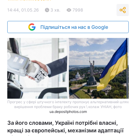
14:44, 01.05.26
3 хв.
7998
Підпишіться на нас в Google
Прогрес у сфері штучного інтелекту пропонує альтернативний шлях
вирішення проблеми браку робочих рук \ колаж УНІАН, фото
ua.depositphotos.com
За його словами, Україні потрібні власні,
кращі за європейські, механізми адаптації