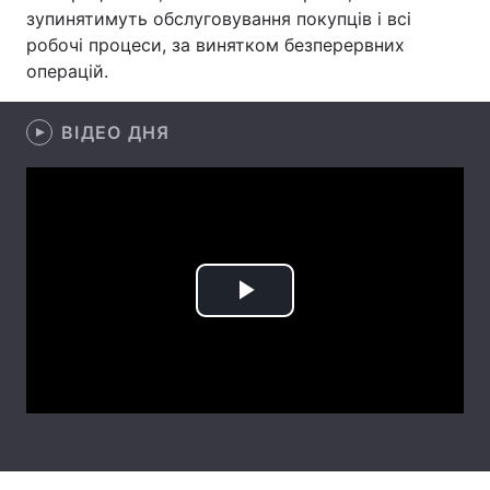
зупинятимуть обслуговування покупців і всі
Лонгріди
робочі процеси, за винятком безперервних
операцій.
Відео з Youtube
Статті
ВІДЕО ДНЯ
Інтерв'ю
Думки
Архів
Вакансії
Контакти
Послуги
Play
Video