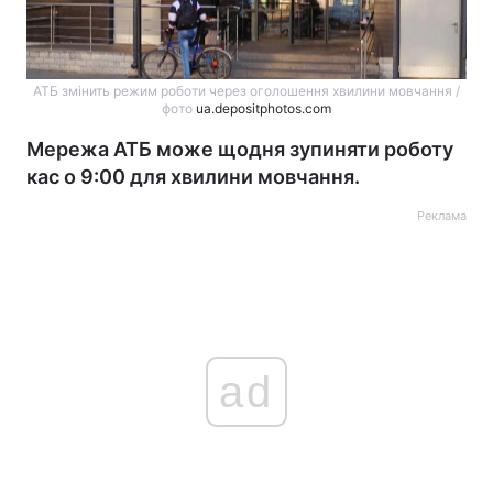
АТБ змінить режим роботи через оголошення хвилини мовчання /
фото
ua.depositphotos.com
Мережа АТБ може щодня зупиняти роботу
кас о 9:00 для хвилини мовчання.
Реклама
ad