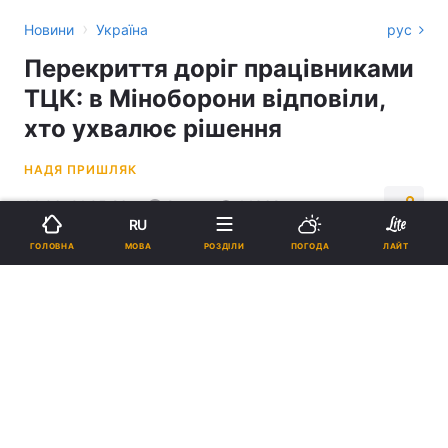
›
Новини
Україна
рус
Перекриття доріг працівниками
ТЦК: в Міноборони відповіли,
хто ухвалює рішення
НАДЯ ПРИШЛЯК
14:06, 01.05.26
2 хв.
14368
RU
МОВА
ГОЛОВНА
РОЗДІЛИ
ПОГОДА
ЛАЙТ
Підпишіться на нас в Google