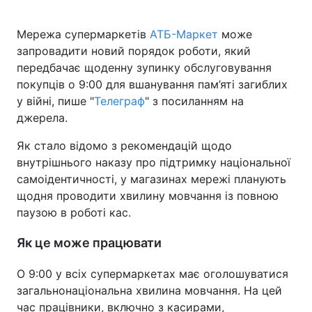
Мережа супермаркетів
АТБ-Маркет
може
запровадити новий порядок роботи, який
Головна
Війна
передбачає щоденну зупинку обслуговування
покупців о 9:00 для вшанування пам’яті загиблих
Україна
Політика
у війні, пише "
Телеграф
" з посиланням на
джерела.
Економіка
Світ
Як стало відомо з рекомендацій щодо
Спорт
Наука
внутрішнього наказу про підтримку національної
самоідентичності, у магазинах мережі планують
Техно і зв'язок
Лайт
щодня проводити хвилину мовчання із повною
паузою в роботі кас.
Зброя
Інциденти
Як це може працювати
Здоров'я
Туризм
О 9:00 у всіх супермаркетах має оголошуватися
Цікавинки
Погода
загальнонаціональна хвилина мовчання. На цей
Екологія
Регіони
час працівники, включно з касирами,