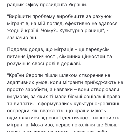
радник Офісу президента України.
"Вирішити проблему виробництв за рахунок
мігрантів, на мій погляд, ефективно не вдалося
жодній країні. Чому?.. Культурна різниця", -
зазначив він.
Подоляк додав, що міграція – це передусім
питання ідентичності, сімейних цінностей та
розуміння своєї ролі в державі.
"Країни Європи пішли шляхом створення не
адаптивних умов, коли мігранти приїжджають не
просто заробити, а навпаки – вони створювали
їм умови, за яких ті мали більші соціальні права
та виплати. І сформувались культурно-релігійні
осередки, які вважають, що країни мають
відмовлятися від своєї ідентичності на користь
мігрантів. Можливо, перше покоління ще більш-
менш, а от друге чи третє – саме так себе