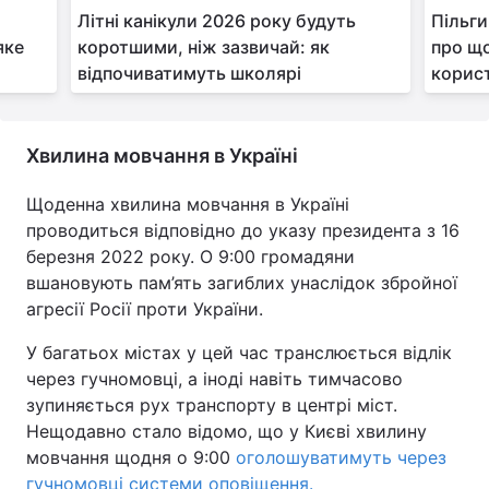
Літні канікули 2026 року будуть
Пільги
яке
коротшими, ніж зазвичай: як
про що
відпочиватимуть школярі
корис
Хвилина мовчання в Україні
Щоденна хвилина мовчання в Україні
проводиться відповідно до указу президента з 16
березня 2022 року. О 9:00 громадяни
вшановують пам’ять загиблих унаслідок збройної
агресії Росії проти України.
У багатьох містах у цей час транслюється відлік
через гучномовці, а іноді навіть тимчасово
зупиняється рух транспорту в центрі міст.
Нещодавно стало відомо, що у Києві хвилину
мовчання щодня о 9:00
оголошуватимуть через
гучномовці системи оповіщення.