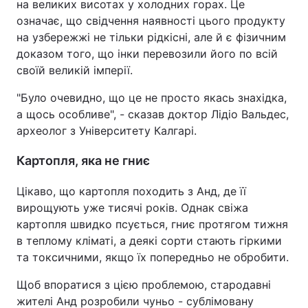
на великих висотах у холодних горах. Це
означає, що свідчення наявності цього продукту
на узбережжі не тільки рідкісні, але й є фізичним
доказом того, що інки перевозили його по всій
своїй великій імперії.
"Було очевидно, що це не просто якась знахідка,
а щось особливе", - сказав доктор Лідіо Вальдес,
археолог з Університету Калгарі.
Картопля, яка не гниє
Цікаво, що картопля походить з Анд, де її
вирощують уже тисячі років. Однак свіжа
картопля швидко псується, гниє протягом тижня
в теплому кліматі, а деякі сорти стають гіркими
та токсичними, якщо їх попередньо не обробити.
Щоб впоратися з цією проблемою, стародавні
жителі Анд розробили чуньо - сублімовану