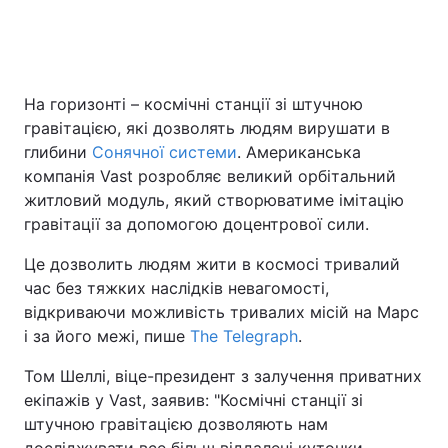
Головна
Війна
На горизонті – космічні станції зі штучною
гравітацією, які дозволять людям вирушати в
Україна
Політика
глибини
Сонячної системи
. Американська
Економіка
Світ
компанія Vast розробляє великий орбітальний
житловий модуль, який створюватиме імітацію
Спорт
Наука
гравітації за допомогою доцентрової сили.
Техно і зв'язок
Лайт
Це дозволить людям жити в космосі тривалий
час без тяжких наслідків невагомості,
Зброя
Інциденти
відкриваючи можливість тривалих місій на Марс
і за його межі, пише
The Telegraph
.
Здоров'я
Туризм
Том Шеллі, віце-президент з залучення приватних
Цікавинки
Погода
екіпажів у Vast, заявив: "Космічні станції зі
штучною гравітацією дозволяють нам
Екологія
Регіони