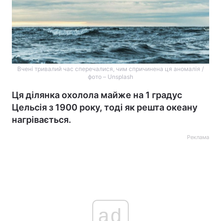
Вчені тривалий час сперечалися, чим спричинена ця аномалія /
фото – Unsplash
Ця ділянка охолола майже на 1 градус
Цельсія з 1900 року, тоді як решта океану
нагрівається.
Реклама
ad