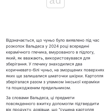
ad
Відзначається, що чуньо було виявлено під час
розкопок Вальдеса у 2024 році всередині
керамічного глечика, вмурованого в підлогу,
який, як вважають, використовувався для
зберігання. У глечику знаходилися два
коричневато-білі чуньо, на зморщених поверхнях
яких ще залишалися шматочки шкірки. Картопля
зберігалася разом з уламком інкської кераміки
та пошкодженим прядильником.
За словами Вальдеса, ці предмети
повсякденного вжитку допомогли підтвердити
вік продукту, довівши, що "сушена картопля