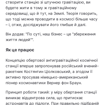
створити станцію зі штучною гравітацією, ви
будете жити в тому ж гравітаційному
Тема оформлення
середовищі, що й тут, на Землі. Теорія говорить,
що тоді можна проводити в космосі більше часу
– і, отже, досліджувати його глибше й далі.
Він додав: "По суті, наш бізнес – це "збереження
життя людей"".
Як це працює
Концепцію обертової антигравітаційної космічної
станції вперше запропонував російський вчений-
ракетник Костянтин Ціолковський, а згодом її
активно просував німецько-американський
піонер космонавтики Вернер фон Браун.
Принцип роботи такий: у міру обертання станції
виникає відцентрова сила, що притискає
астронавтів до підлоги. При правильно підібраній