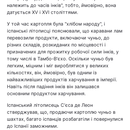
належить до часів інків", тобто, ймовірно, вона
датується XV і XVI століттями.
У той час картопля була "хлібом народу", і
іспанські літописці пояснювали, що каравани лам
перевозили продукти, включаючи чуньо, до
різних складів, розкиданих по місцевості і
призначених для прожитку робочої сили інків, у
тому числі в Тамбо-В'єхо. Оскільки чуньо був
легким, міцним і міг вироблятися у великих
кількостях, він, ймовірно, був одним із
найважливіших продуктів харчування в імперії.
Навіть після падіння інків він залишався
основним продуктом харчування.
Іспанський літописець С'єса де Леон
стверджував, що, продаючи картоплю чуньо в
шахтах, багато іспанців розбагатіли і повернулися
до Іспанії заможними.