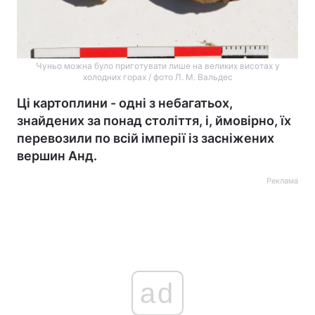
Чуньо можна було приготувати лише на великих висотах у
холодних горах / фото Л. М. Вальдес
Ці картоплини - одні з небагатьох,
знайдених за понад століття, і, ймовірно, їх
перевозили по всій імперії із засніжених
вершин Анд.
Реклама
ad