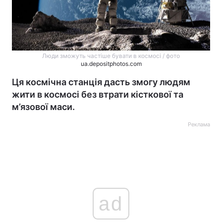
Люди зможуть частіше бувати в космосі / фото
ua.depositphotos.com
Ця космічна станція дасть змогу людям
жити в космосі без втрати кісткової та
м’язової маси.
Реклама
ad