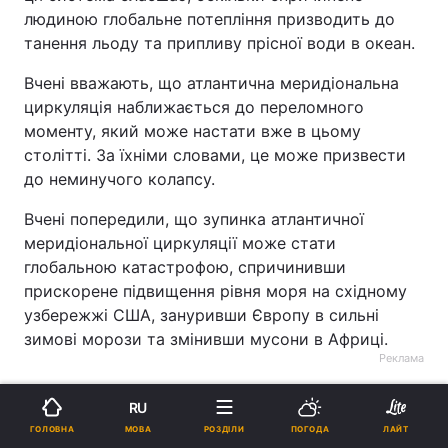
людиною глобальне потепління призводить до
танення льоду та припливу прісної води в океан.
Вчені вважають, що атлантична меридіональна
циркуляція наближається до переломного
моменту, який може настати вже в цьому
столітті. За їхніми словами, це може призвести
до неминучого колапсу.
Вчені попередили, що зупинка атлантичної
меридіональної циркуляції може стати
глобальною катастрофою, спричинивши
прискорене підвищення рівня моря на східному
узбережжі США, зануривши Європу в сильні
зимові морози та змінивши мусони в Африці.
Реклама
RU
МОВА
ГОЛОВНА
РОЗДІЛИ
ПОГОДА
ЛАЙТ