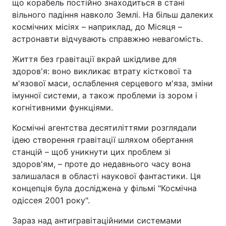
що корабель постійно знаходиться в стані
вільного падіння навколо Землі. На більш далеких
космічних місіях – наприклад, до Місяця –
астронавти відчувають справжню невагомість.
Життя без гравітації вкрай шкідливе для
здоров'я: воно викликає втрату кісткової та
м'язової маси, ослаблення серцевого м'яза, зміни
імунної системи, а також проблеми із зором і
когнітивними функціями.
Космічні агентства десятиліттями розглядали
ідею створення гравітації шляхом обертання
станцій – щоб уникнути цих проблем зі
здоров'ям, – проте до недавнього часу вона
залишалася в області наукової фантастики. Ця
концепція була досліджена у фільмі "Космічна
одіссея 2001 року".
Зараз над антигравітаційними системами