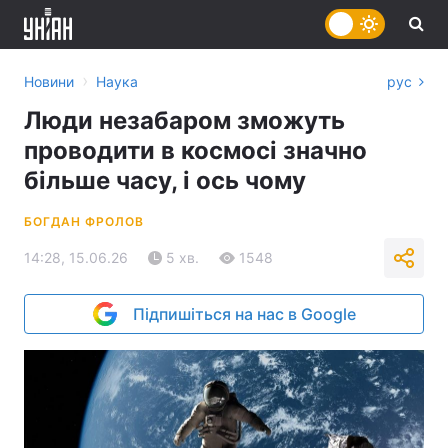
›
Новини
Наука
рус
Люди незабаром зможуть
проводити в космосі значно
більше часу, і ось чому
БОГДАН ФРОЛОВ
14:28, 15.06.26
5 хв.
1548
Підпишіться на нас в Google