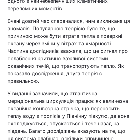
одного з найнебезпечніших кліматичних
переломних моментів.
Вчені довгий час сперечалися, чим викликана ця
аномалія. Популярною теорією було те, що
причиною може бути втрата тепла з поверхні
океану через зміни у вітрах та хмарності.
Частина дослідників вважала, що це сигнал про
ослаблення критично важливої системи
океанічних течій, що транспортують тепло. Як
показало дослідження, друга теорія є
правильною.
У виданні зазначили, що атлантична
меридіональна циркуляція працює як величезна
океанічна конвеєрна стрічка, що переносить
теплу воду з тропіків у Північну півкулю, де вона
охолоджується, опускається і тече назад на
південь. Багато досліджень вказують на те, що
ця система слабшає, оскільки спричинене