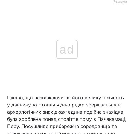
Реклама
ad
Цікаво, що незважаючи на його велику кількість
у давнину, картопля чуньо рідко зберігається в
археологічних знахідках; єдина подібна знахідка
була зроблена понад століття тому в Пачакамаці,
Перу. Посушливе прибережне середовище та
зберігання в глечику, ймовірно, захищали цю