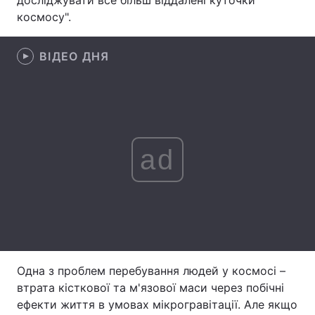
досліджувати все більш віддалені куточки
космосу".
Лонгріди
ВІДЕО ДНЯ
Відео з Youtube
Статті
Інтерв'ю
Думки
Архів
Вакансії
ad
Контакти
Послуги
Одна з проблем перебування людей у космосі –
втрата кісткової та м'язової маси через побічні
ефекти життя в умовах мікрогравітації. Але якщо