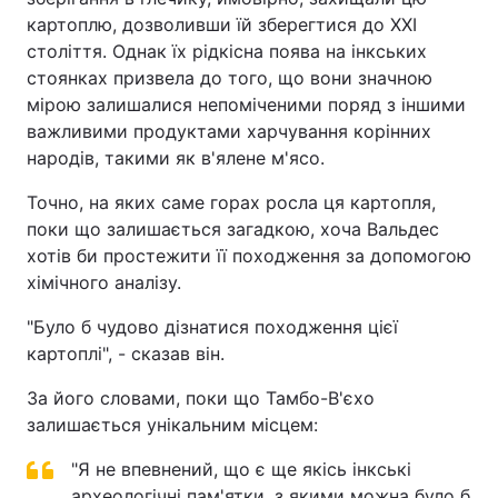
картоплю, дозволивши їй зберегтися до XXI
століття. Однак їх рідкісна поява на інкських
стоянках призвела до того, що вони значною
мірою залишалися непоміченими поряд з іншими
важливими продуктами харчування корінних
народів, такими як в'ялене м'ясо.
Точно, на яких саме горах росла ця картопля,
поки що залишається загадкою, хоча Вальдес
хотів би простежити її походження за допомогою
хімічного аналізу.
"Було б чудово дізнатися походження цієї
картоплі", - сказав він.
За його словами, поки що Тамбо-В'єхо
залишається унікальним місцем:
"Я не впевнений, що є ще якісь інкські
археологічні пам'ятки, з якими можна було б