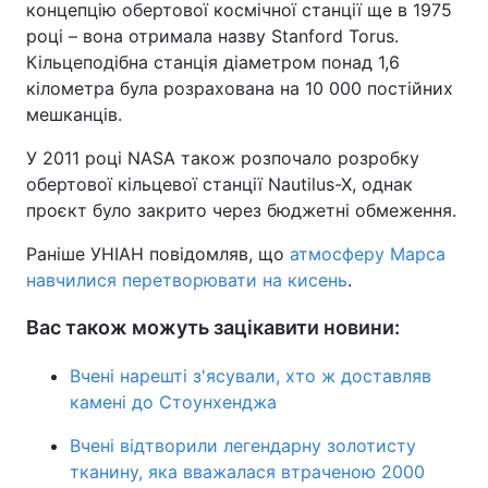
концепцію обертової космічної станції ще в 1975
році – вона отримала назву Stanford Torus.
Кільцеподібна станція діаметром понад 1,6
кілометра була розрахована на 10 000 постійних
мешканців.
У 2011 році NASA також розпочало розробку
обертової кільцевої станції Nautilus-X, однак
проєкт було закрито через бюджетні обмеження.
Раніше УНІАН повідомляв, що
атмосферу Марса
навчилися перетворювати на кисень
.
Вас також можуть зацікавити новини:
Вчені нарешті з'ясували, хто ж доставляв
камені до Стоунхенджа
Вчені відтворили легендарну золотисту
тканину, яка вважалася втраченою 2000