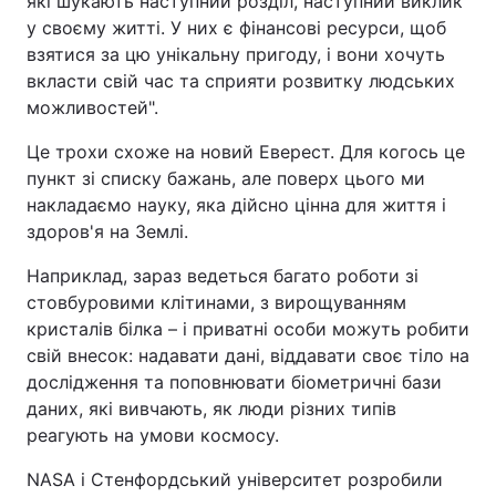
які шукають наступний розділ, наступний виклик
у своєму житті. У них є фінансові ресурси, щоб
взятися за цю унікальну пригоду, і вони хочуть
вкласти свій час та сприяти розвитку людських
можливостей".
Це трохи схоже на новий Еверест. Для когось це
пункт зі списку бажань, але поверх цього ми
накладаємо науку, яка дійсно цінна для життя і
здоров'я на Землі.
Наприклад, зараз ведеться багато роботи зі
стовбуровими клітинами, з вирощуванням
кристалів білка – і приватні особи можуть робити
свій внесок: надавати дані, віддавати своє тіло на
дослідження та поповнювати біометричні бази
даних, які вивчають, як люди різних типів
реагують на умови космосу.
NASA і Стенфордський університет розробили