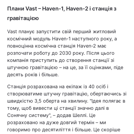
Плани Vast – Haven-1, Haven-2 і станція з
гравітацією
Vast планує запустити свій перший житловий
космічний модуль Haven-1 наступного року, а
повноцінна космічна станція Haven-2 має
розпочати роботу до 2030 року. Після цього
компанія приступить до створення станції зі
штучною гравітацією – на це, за її оцінками, піде
десять років і більше.
Станція розрахована на екіпаж із 40 осіб і
створюватиме штучну гравітацію, обертаючись зі
швидкістю 3,5 оберта на хвилину. "Ідея полягає в
тому, щоб вивести ці станції значно далі в
Сонячну систему", – додав Шеллі. Це
розраховано на дуже довгий термін – ми
говоримо про десятиліття і більше. Це скоріше