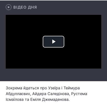
ВІДЕО ДНЯ
Лонгріди
Відео з Youtube
Статті
Інтерв'ю
Думки
Архів
Вакансії
Play
Контакти
Video
Послуги
Зокрема йдеться про Узеїра і Теймура
Абдуллаєвих, Айдера Саледінова, Рустема
Ісмаїлова та Еміля Джемаденова.