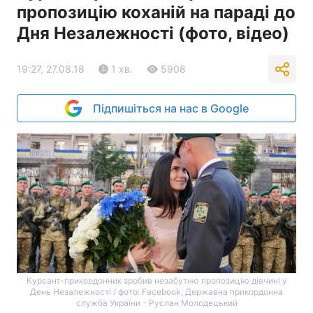
пропозицію коханій на параді до
Дня Незалежності (фото, відео)
19:27, 27.08.18
1 хв.
5908
Підпишіться на нас в Google
Курсант-прикордонник зробив незабутню пропозицію дівчині у
День Незалежності / фото: Facebook, Державна прикордонна
служба України - Руслан Молодецький