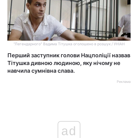
"Легендарного" Вадима Тітушка оголошено в розшук / УНІАН
Перший заступник голови Нацполіції назвав
Тітушка дивною людиною, яку нічому не
навчила сумнівна слава.
Реклама
ad