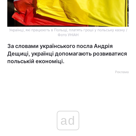
Українці, які працюють в Польщі, платять гроші у польську казну /
Фото УНІАН
За словами українського посла Андрія
Дещиці, українці допомагають розвиватися
польській економіці.
Реклама
ad