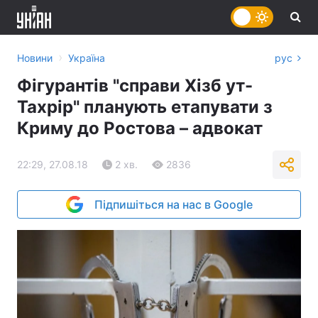
›
Новини
Україна
рус
Фігурантів "справи Хізб ут-
Тахрір" планують етапувати з
Криму до Ростова – адвокат
22:29, 27.08.18
2 хв.
2836
Підпишіться на нас в Google