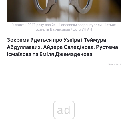
У жовтні 2017 року російські силовики заарештували шістьох
жителів Бахчисарая / фото УНІАН
Зокрема йдеться про Узеїра і Теймура
Абдуллаєвих, Айдера Саледінова, Рустема
Ісмаїлова та Еміля Джемаденова
Реклама
ad