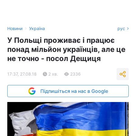
›
Новини
Україна
рус
У Польщі проживає і працює
понад мільйон українців, але це
не точно - посол Дещиця
17:37, 27.08.18
2 хв.
2336
Підпишіться на нас в Google