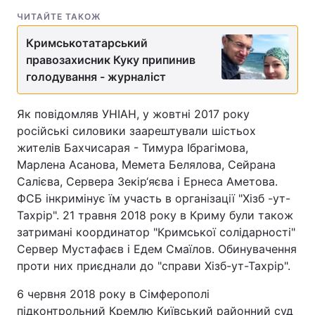
ЧИТАЙТЕ ТАКОЖ
Тема оформлення
Кримськотатарський
правозахисник Куку припинив
голодування - журналіст
Як повідомляв УНІАН, у жовтні 2017 року
російські силовики заарештували шістьох
жителів Бахчисарая - Тимура Ібрагімова,
Марлена Асанова, Мемета Белялова, Сейрана
Салієва, Сервера Зекір‘яєва і Ернеса Аметова.
ФСБ інкримінує їм участь в організації "Хізб -ут-
Тахрір". 21 травня 2018 року в Криму були також
затримані координатор "Кримської солідарності"
Сервер Мустафаєв і Едем Смаїлов. Обинувачення
проти них приєднали до "справи Хізб-ут-Тахрір".
6 червня 2018 року в Сімферополі
підконтрольний Кремлю Київський районний суд