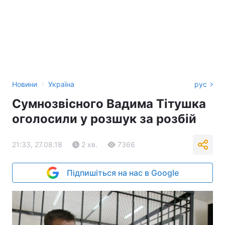
›
Новини
Україна
рус
Сумнозвісного Вадима Тітушка
оголосили у розшук за розбій
21:33, 27.08.18
2 хв.
7366
Підпишіться на нас в Google