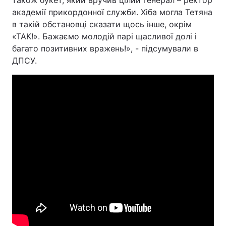
також букет, який вручив цілий генерал – ректор
академії прикордонної служби. Хіба могла Тетяна
в такій обстановці сказати щось інше, окрім
«ТАК!». Бажаємо молодій парі щасливої долі і
багато позитивних вражень!», - підсумували в
ДПСУ.