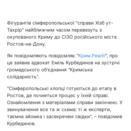
Фігурантів сімферопольської "справи Хізб ут-
Головна
Війна
Тахрір" найближчим часом перевезуть з
окупованого Криму до СІЗО російського міста
Україна
Політика
Ростов-на-Дону.
Економіка
Світ
Як повідомляють повідомляє "
Крим.Реалії
", про
це заявив адвокат Еміль Курбединов на зустрічі
Спорт
Наука
громадського об'єднання "Кримська
солідарність".
Техно і зв'язок
Лайт
"Сімферопольські хлопці готуються до етапу в
Зброя
Інциденти
Ростов, де почнеться процес у їхній справі.
Ознайомлення з матеріалами справи закінчено. У
Здоров'я
Туризм
звинувачення все та ж схема: ті ж експерти,
Цікавинки
Погода
таємна зйомка і засекречені свідки", – повідомив
Курбединов.
Екологія
Регіони