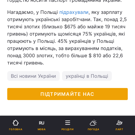
гордістю носити паспорт громадянина України.
Нагадаємо, у Польщі
підрахували
, яку зарплату
отримують українські заробітчани. Так, понад 2,5
тисячі злотих (близько $675 або майже 19 тисяч
гривень) отримують щомісяця 75% українців, які
працюють у Польщі. 45% українців у Польщі
отримують в місяць, за вирахуванням податків,
понад 3000 злотих, тобто більше $ 810 або 22,6
тисячі гривень.
Всі новини України
українці в Польщі
ПІДТРИМАЙТЕ НАС
RU
МОВА
ГОЛОВНА
РОЗДІЛИ
ПОГОДА
ЛАЙТ