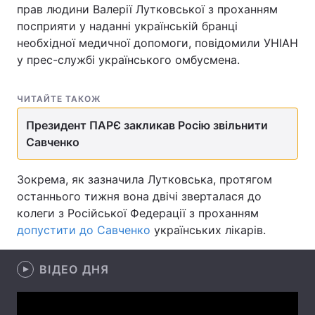
прав людини Валерії Лутковської з проханням
посприяти у наданні українській бранці
необхідної медичної допомоги, повідомили УНІАН
у прес-службі українського омбусмена.
Головна
Війна
Україна
Політика
ЧИТАЙТЕ ТАКОЖ
Економіка
Світ
Президент ПАРЄ закликав Росію звільнити
Савченко
Спорт
Наука
Зокрема, як зазначила Лутковська, протягом
Техно і зв'язок
Лайт
останнього тижня вона двічі зверталася до
колеги з Російської Федерації з проханням
Зброя
Інциденти
допустити до Савченко
українських лікарів.
Здоров'я
Туризм
ВІДЕО ДНЯ
Цікавинки
Погода
Екологія
Регіони