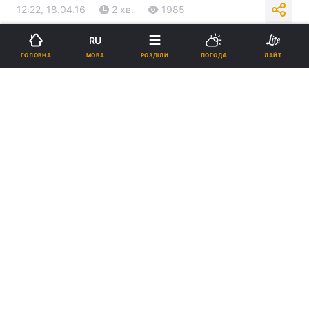
12:22, 18.04.16
2 хв.
1985
RU
Підпишіться на нас в Google
МОВА
ГОЛОВНА
РОЗДІЛИ
ПОГОДА
ЛАЙТ
Кіровоградцям подобається теперішня назва - на честь
більшовика Кірова / kg-region.com
Реклама