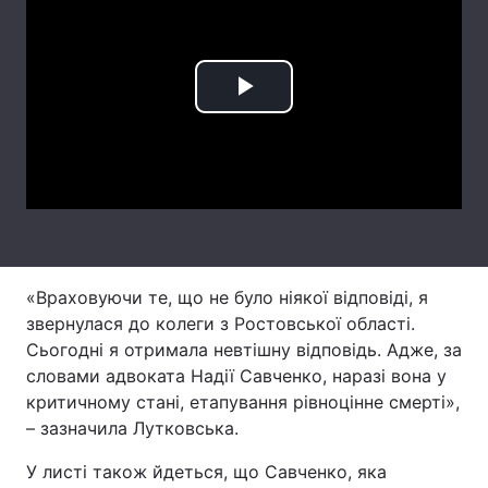
Лонгріди
Відео з Youtube
Статті
Play
Інтерв'ю
Думки
Video
Архів
Вакансії
Контакти
Послуги
«Враховуючи те, що не було ніякої відповіді, я
звернулася до колеги з Ростовської області.
Сьогодні я отримала невтішну відповідь. Адже, за
словами адвоката Надії Савченко, наразі вона у
критичному стані, етапування рівноцінне смерті»,
– зазначила Лутковська.
У листі також йдеться, що Савченко, яка