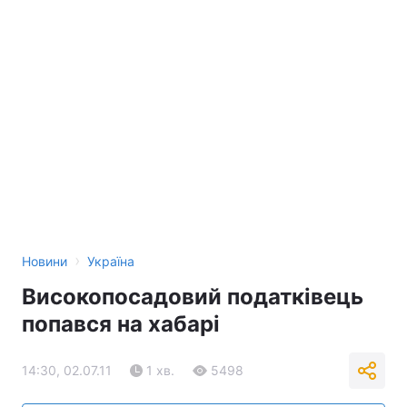
›
Новини
Україна
Високопосадовий податківець
попався на хабарі
14:30, 02.07.11
1 хв.
5498