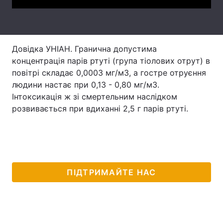
Лонгріди
Відео з Youtube
Статті
Довідка УНІАН. Гранична допустима
концентрація парів ртуті (група тіолових отрут) в
Інтерв'ю
Думки
повітрі складає 0,0003 мг/м3, а гостре отруєння
людини настає при 0,13 - 0,80 мг/м3.
Архів
Вакансії
Інтоксикація ж зі смертельним наслідком
розвивається при вдиханні 2,5 г парів ртуті.
Контакти
Послуги
ПІДТРИМАЙТЕ НАС