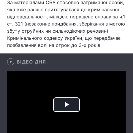
За матеріалами СБУ стосовно затриманої особи,
яка вже раніше притягувалася до кримінальної
відповідальності, міліцією порушено справу за ч.1
ст. 321 (незаконне придбання, зберігання з метою
Головна
Війна
збуту отруйних чи сильнодіючих речовин)
Кримінального кодексу України, що передбачає
Україна
Політика
позбавлення волі на строк до 3-х років.
Економіка
Світ
ВІДЕО ДНЯ
Спорт
Наука
Техно і зв'язок
Лайт
Зброя
Інциденти
Здоров'я
Туризм
Play
Цікавинки
Погода
Video
Екологія
Регіони