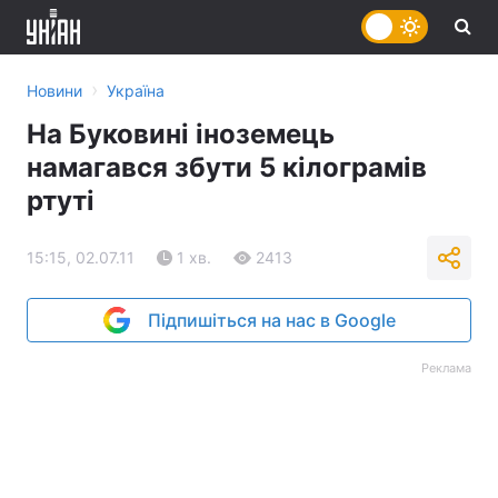
›
Новини
Україна
На Буковині іноземець
намагався збути 5 кілограмів
ртуті
15:15, 02.07.11
1 хв.
2413
Підпишіться на нас в Google
Реклама