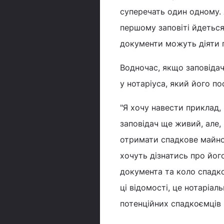
він, своєю чергою, автома
суперечать один одному.
першому заповіті йдеться
документи можуть діяти 
Водночас, якщо заповідач 
у нотаріуса, який його по
"Я хочу навести приклад, 
заповідач ще живий, але,
отримати спадкове майно 
хочуть дізнатись про його
документа та коло спадко
ці відомості, це нотаріа
потенційних спадкоємців 