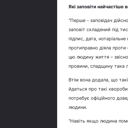
Які заповіти найчастіше 
"Перше - заповідач дійсно
заповіт складений під ти
підпис, дата, нотаріальне
протиправно діяла проти 
цю людину життя – звісно
провини, спадщину така л
Втім вона додала, що так
йдеться про такі хвороби 
потребує офіційного дове
людини.
"Навіть якщо людина помер