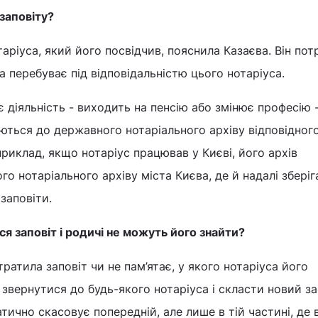
 заповіту?
таріуса, який його посвідчив, пояснила Казаєва. Він пот
а перебуває під відповідальністю цього нотаріуса.
 діяльність - виходить на пенсію або змінює професію -
ються до державного нотаріального архіву відповідног
приклад, якщо нотаріус працював у Києві, його архів
о нотаріального архіву міста Києва, де й надалі збері
заповіти.
я заповіт і родичі не можуть його знайти?
ратила заповіт чи не пам’ятає, у якого нотаріуса його
вернутися до будь-якого нотаріуса і скласти новий за