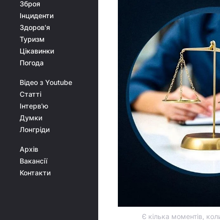
Зброя
Інциденти
Здоров'я
Туризм
Цікавинки
Погода
Відео з Youtube
Статті
Інтерв'ю
Думки
Лонгріди
Архів
Вакансії
Контакти
Є кілька моментів, ко