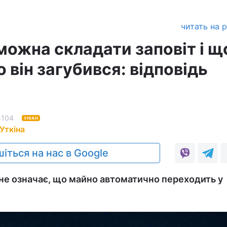
читать на 
 можна складати заповіт і щ
 він загубився: відповідь
4104
УНІАН
Уткіна
іться на нас в Google
 не означає, що майно автоматично переходить у