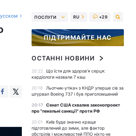
русском
RU
+29
ПОСЛУГИ
о
ПІДТРИМАЙТЕ НАС
ОСТАННІ НОВИНИ
20:22
Що їсти для здоров’я серця:
кардіологи назвали 7 каш
20:18
Льотчик-утікач з КНДР уперше сів за
штурвал Boeing 737 і був приголомшений
20:17
Сенат США схвалив законопроект
про "пекельні санкції" проти РФ
20:01
Київ буде значно краще
підготовлений до зими, але фактор
обстрілів і можливостей ППО ніхто не