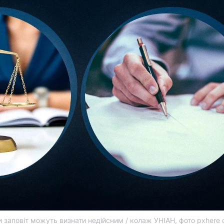
ли заповіт можуть визнати недійсним / колаж УНІАН, фото pxhere