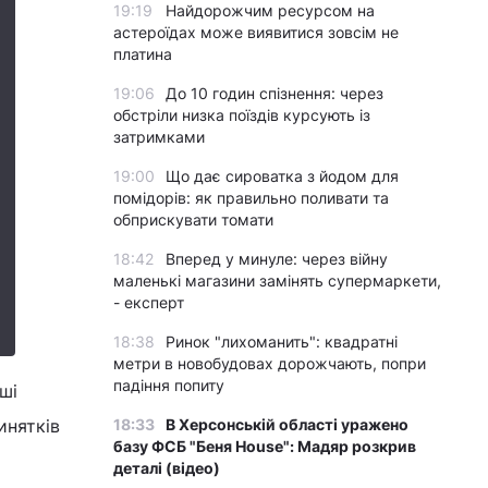
19:19
Найдорожчим ресурсом на
астероїдах може виявитися зовсім не
платина
19:06
До 10 годин спізнення: через
обстріли низка поїздів курсують із
затримками
19:00
Що дає сироватка з йодом для
помідорів: як правильно поливати та
обприскувати томати
18:42
Вперед у минуле: через війну
маленькі магазини замінять супермаркети,
- експерт
18:38
Ринок "лихоманить": квадратні
метри в новобудовах дорожчають, попри
падіння попиту
ші
18:33
В Херсонській області уражено
инятків
базу ФСБ "Беня House": Мадяр розкрив
деталі (відео)