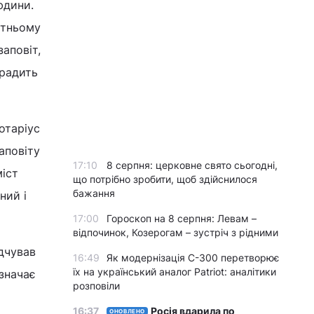
юдини.
утньому
аповіт,
 радить
отаріус
аповіту
17:10
8 серпня: церковне свято сьогодні,
міст
що потрібно зробити, щоб здійснилося
бажання
ний і
17:00
Гороскоп на 8 серпня: Левам –
відпочинок, Козерогам – зустріч з рідними
ідчував
16:49
Як модернізація С-300 перетворює
їх на український аналог Patriot: аналітики
изначає
розповіли
16:37
Росія вдарила по
ОНОВЛЕНО