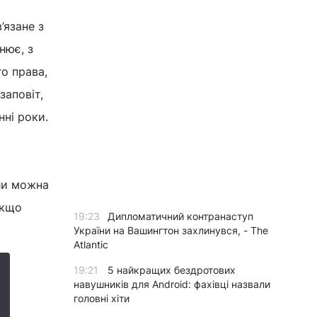
’язане з
нює, з
го права,
заповіт,
нні роки.
оли можна
якщо
19:23
Дипломатичний контранаступ
України на Вашингтон захлинувся, - The
Atlantic
19:21
5 найкращих бездротових
навушників для Android: фахівці назвали
головні хіти