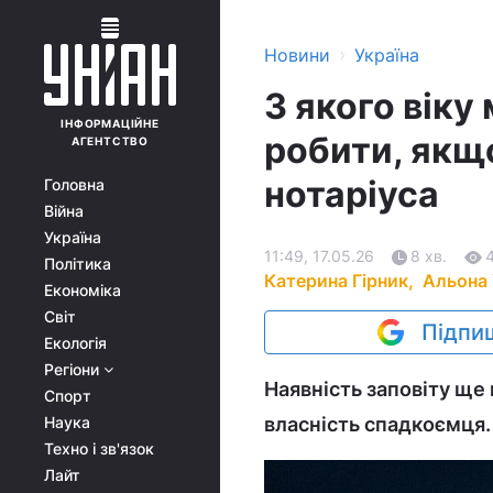
›
Новини
Україна
З якого віку
ІНФОРМАЦІЙНЕ
робити, якщо
АГЕНТСТВО
нотаріуса
Головна
Війна
Україна
11:49, 17.05.26
8 хв.
Політика
Катерина Гірник,
Альона 
Економіка
Світ
Підпиш
Екологія
Регіони
Наявність заповіту ще
Спорт
Наука
власність спадкоємця.
Техно і зв'язок
Лайт