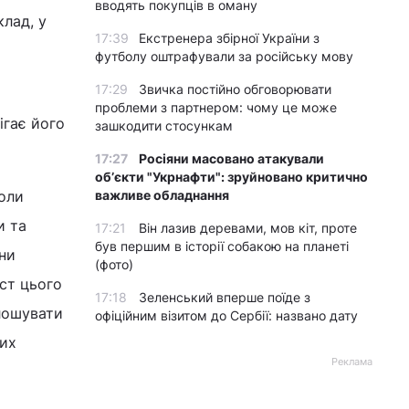
вони не
вводять покупців в оману
лад, у
17:39
Екстренера збірної України з
футболу оштрафували за російську мову
17:29
Звичка постійно обговорювати
проблеми з партнером: чому це може
зашкодити стосункам
ігає його
17:27
Росіяни масовано атакували
обʼєкти "Укрнафти": зруйновано критично
важливе обладнання
коли
17:21
Він лазив деревами, мов кіт, проте
и та
був першим в історії собакою на планеті
они
(фото)
іст цього
17:18
Зеленський вперше поїде з
офіційним візитом до Сербії: названо дату
лошувати
ких
Реклама