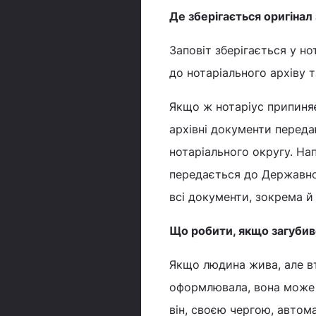
Де зберігається оригінал
Заповіт зберігається у но
до нотаріального архіву т
Якщо ж нотаріус припиняє
архівні документи переда
нотаріального округу. На
передається до Державног
всі документи, зокрема й 
Що робити, якщо загубивс
Якщо людина жива, але вт
оформлювала, вона може з