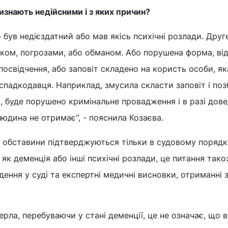
визнають недійсними і з яких причин?
 був недієздатний або мав якісь психічні розлади. Друге
ском, погрозами, або обманом. Або порушена форма, від
 посвідчення, або заповіт складено на користь особи, як
спадкодавця. Наприклад, змусила скласти заповіт і по
, буде порушено кримінальне провадження і в разі дов
юдина не отримає", - пояснила Козаєва.
і обставини підтверджуються тільки в судовому порядк
як деменція або інші психічні розлади, це питання так
дення у суді та експертні медичні висновки, отриманні 
ла, перебуваючи у стані деменції, це не означає, що вс