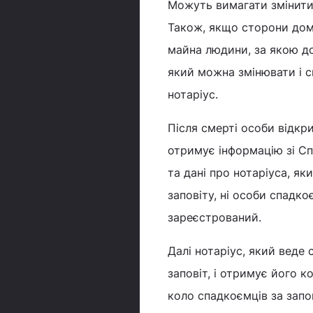
Можуть вимагати змінити
Також, якщо сторони дом
майна людини, за якою до
який можна змінювати і с
нотаріус.
Після смерті особи відкр
отримує інформацію зі Спа
та дані про нотаріуса, як
заповіту, ні особи спадко
зареєстрований.
Далі нотаріус, який веде 
заповіт, і отримує його к
коло спадкоємців за запо