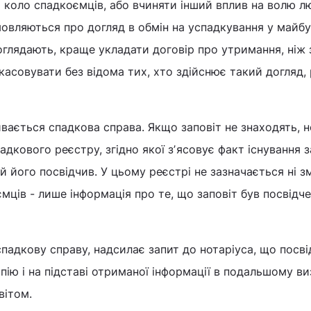
 коло спадкоємців, або вчиняти інший вплив на волю л
овляються про догляд в обмін на успадкування у майб
глядають, краще укладати договір про утримання, ніж з
касовувати без відома тих, хто здійснює такий догляд,
ивається спадкова справа. Якщо заповіт не знаходять, н
дкового реєстру, згідно якої зʼясовує факт існування з
ий його посвідчив. У цьому реєстрі не зазначається ні з
ємців - лише інформація про те, що заповіт був посвідче
спадкову справу, надсилає запит до нотаріуса, що посв
опію і на підставі отриманої інформації в подальшому в
вітом.