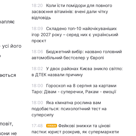
18:20
Коли їсти помідори для повного
засвоєння вітамінів: вчені дали чітку
відповідь
рапляє
18:09
Складено топ-10 найочікуваніших
ігор 2027 року – серед них є український
проєкт
 усі його
18:06
Бюджетний вибір: названо головний
автомобільний бестселер у Європі
о
18:02
У двох районах Києва зникло світло:
в ДТЕК назвали причину
гаються
18:00
Гороскоп на 8 серпня за картами
Таро: Дівам - суперечки, Ракам - емоції
18:00
Яка кімнатна рослина вам
подобається: психологічний тест на
суперсилу
17:48
Фейкові знижки та цінові
повіт,
УНІАН
пастки: юрист розкрив, як супермаркети