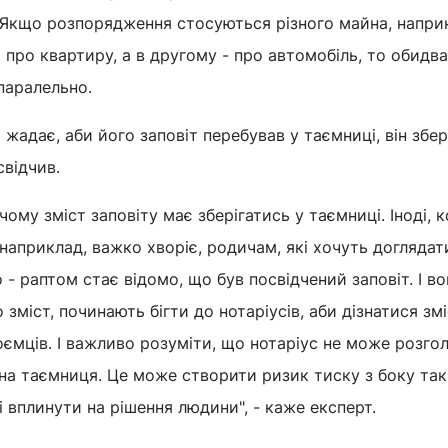
тично скасовує попередній, але лише в тій частині, де 
 Якщо розпорядження стосуються різного майна, наприк
 про квартиру, а в другому - про автомобіль, то обидва
паралельно.
жадає, аби його заповіт перебував у таємниці, він збер
свідчив.
чому зміст заповіту має зберігатись у таємниці. Іноді, 
 наприклад, важко хворіє, родичам, які хочуть доглядат
- раптом стає відомо, що був посвідчений заповіт. І в
 зміст, починають бігти до нотаріусів, аби дізнатися зм
ємців. І важливо розуміти, що нотаріус не може розго
льна таємниця. Це може створити ризик тиску з боку та
і вплинути на рішення людини", - каже експерт.