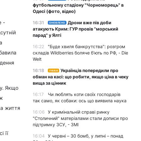
футбольному стадіону "Чорноморець" в
Одесі (фото, відео)
16:31
Дрони вже пів доби
ОНОВЛЕНО
 -
атакують Крим: ГУР провів "морський
сутній
парад" у Ялті
а
16:22
"Буде хвиля банкрутства": розгром
складів Wildberries боляче бʼють по РФ, - Die
збавила
Welt
едення
16:18
Українців попередили про
УНІАН
обман на касі: що робити, якщо ціна в чеку
вища за цінник
у. Якщо
16:17
Чи люблять коти своїх господарів
ож
так само, як собаки: ось що виявила наука
за життя
16:06
У кримінальній справі ринку
"Столичний" матеріалами стали дописи про
підтримку ЗСУ, - ЗМІ
і її
16:04
У червні – 30 бомб, у липні – понад