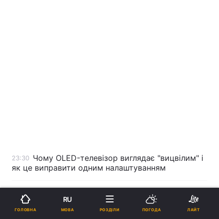
Чому OLED-телевізор виглядає "вицвілим" і
23:30
як це виправити одним налаштуванням
Економічна війна може "добити" Росію:
23:21
RU
експерт розкрив план дій для ослаблення Москви
МОВА
ГОЛОВНА
РОЗДІЛИ
ПОГОДА
ЛАЙТ