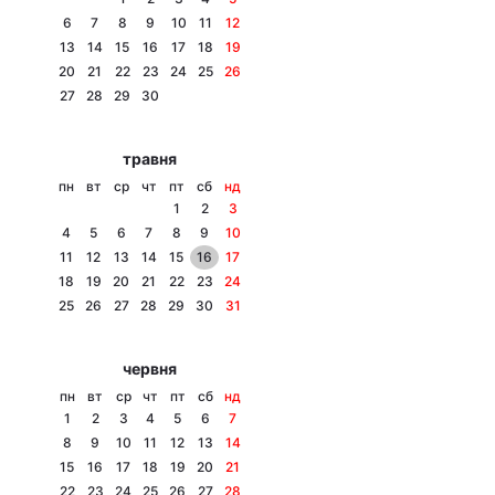
6
7
8
9
10
11
12
13
14
15
16
17
18
19
20
21
22
23
24
25
26
Головна
Війна
27
28
29
30
Україна
Політика
травня
пн
вт
ср
чт
пт
сб
нд
Економіка
Світ
1
2
3
4
5
6
7
8
9
10
Спорт
Наука
11
12
13
14
15
16
17
18
19
20
21
22
23
24
Техно і зв'язок
Лайт
25
26
27
28
29
30
31
Зброя
Інциденти
червня
Здоров'я
Туризм
пн
вт
ср
чт
пт
сб
нд
1
2
3
4
5
6
7
Цікавинки
Погода
8
9
10
11
12
13
14
15
16
17
18
19
20
21
Екологія
Регіони
22
23
24
25
26
27
28