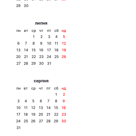
29
30
Лонгріди
липня
Відео з Youtube
Статті
пн
вт
ср
чт
пт
сб
нд
1
2
3
4
5
Інтерв'ю
Думки
6
7
8
9
10
11
12
13
14
15
16
17
18
19
Архів
Вакансії
20
21
22
23
24
25
26
27
28
29
30
31
Контакти
серпня
Послуги
пн
вт
ср
чт
пт
сб
нд
1
2
3
4
5
6
7
8
9
10
11
12
13
14
15
16
17
18
19
20
21
22
23
24
25
26
27
28
29
30
31