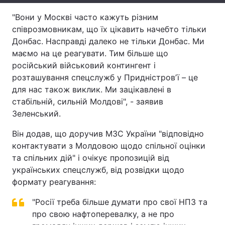
"Вони у Москві часто кажуть різним
Тема оформлення
співрозмовникам, що їх цікавить начебто тільки
Донбас. Насправді далеко не тільки Донбас. Ми
маємо на це реагувати. Тим більше що
російський військовий контингент і
розташування спецслужб у Придністровʼї – це
для нас також виклик. Ми зацікавлені в
стабільній, сильній Молдові", - заявив
Зеленський.
Він додав, що доручив МЗС України "відповідно
контактувати з Молдовою щодо спільної оцінки
та спільних дій" і очікує пропозицій від
українських спецслужб, від розвідки щодо
формату реагування:
"Росії треба більше думати про свої НПЗ та
про свою нафтоперевалку, а не про