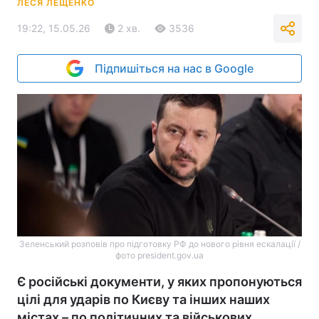
ЛЕСЯ ЛЕЩЕНКО
19:22, 15.05.26
2 хв.
3536
Підпишіться на нас в Google
Зеленський розповів про підготовку РФ до нового рівня ескалації /
фото president.gov.ua
Є російські документи, у яких пропонуються
цілі для ударів по Києву та інших наших
містах – по політичних та військових