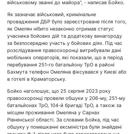
військовому званні до майора", - написав Бойко.
Як зазначає військовий, кримінальне
провадження ДБР було зареєстроване після того,
як Омелян нібито незаконно отримав статус
учасника бойових дій та додаткову винагороду
за безпосередню участь у бойових діях. Під час
розслідування правоохоронці витребували дані
мобільних операторів, які показали, що в період
перебування 251-го батальйону ТрО в районі
Бахмута телефон Омеляна фіксувався у Києві або
в готелі в Краматорську.
Бойко наголошує, що 25 серпня 2023 року
правоохоронці провели обшуки у 206-му, 251-му
батальйонах ТрО, 104-й бригаді ТрО, а також за
місцем проживання Омеляна у Сарнах
Рівненської області. За словами Бойка, під час
обшуку у помешканні ексміністра були знайдені
гранати Ф-1, після чого було зареєстроване ще