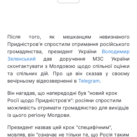
Головна
Війна
Після того, як мешканцям невизнаного
Україна
Політика
Придністров'я спростили отримання російського
громадянства, президент України
Володимир
Економіка
Світ
Зеленський
дав доручення МЗС України
сконтактувати з Молдовою щодо спільної оцінки
Спорт
Наука
та спільних дій. Про це він сказав у своєму
Техно і зв'язок
Лайт
вечірньому відеозверненні в
Telegram
.
Він нагадав, що напередодні був "новий крок
Зброя
Інциденти
Росії щодо Придністровʼя": росіяни спростили
Здоров'я
Туризм
можливість отримати громадянство для вихідців
із цього регіону Молдови.
Цікавинки
Погода
Президент назвав цей крок "специфічним",
Екологія
Регіони
мовляв, він "означає не тільки те, що Росія таким