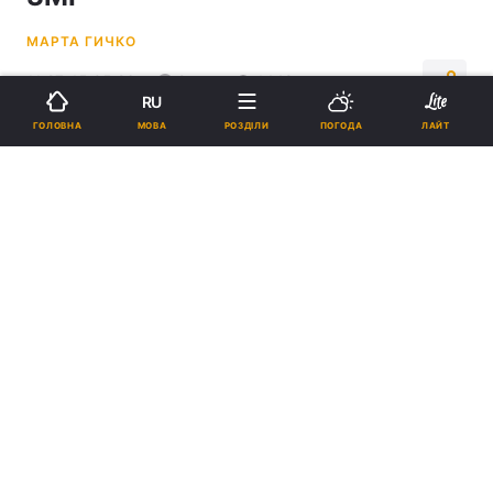
МАРТА ГИЧКО
11:27, 15.05.26
2 хв.
1449
RU
МОВА
ГОЛОВНА
РОЗДІЛИ
ПОГОДА
ЛАЙТ
Підпишіться на нас в Google
Ребров вніс 30 млн грн застави за Єрмака / Telegram @ermaka2022
За Єрмака вже внесено понад 45 млн грн
застави, тоді як до повної суми ще не