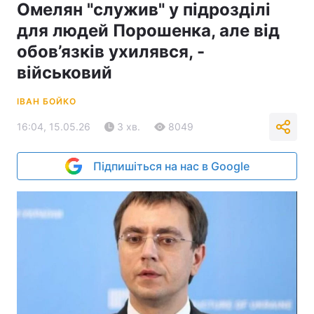
Омелян "служив" у підрозділі
для людей Порошенка, але від
обов’язків ухилявся, -
військовий
ІВАН БОЙКО
16:04, 15.05.26
3 хв.
8049
Підпишіться на нас в Google