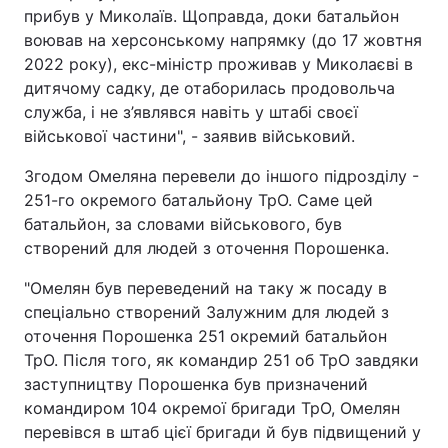
прибув у Миколаїв. Щоправда, доки батальйон
воював на херсонському напрямку (до 17 жовтня
2022 року), екс-міністр проживав у Миколаєві в
дитячому садку, де отаборилась продовольча
служба, і не з’являвся навіть у штабі своєї
військової частини", - заявив військовий.
Згодом Омеляна перевели до іншого підрозділу -
251-го окремого батальйону ТрО. Саме цей
батальйон, за словами військового, був
створений для людей з оточення Порошенка.
"Омелян був переведений на таку ж посаду в
спеціально створений Залужним для людей з
оточення Порошенка 251 окремий батальйон
ТрО. Після того, як командир 251 об ТрО завдяки
заступництву Порошенка був призначений
командиром 104 окремої бригади ТрО, Омелян
перевівся в штаб цієї бригади й був підвищений у