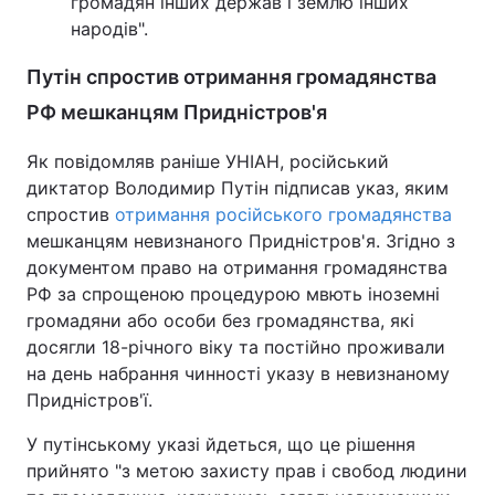
громадян інших держав і землю інших
народів".
Путін спростив отримання громадянства
РФ мешканцям Придністров'я
Як повідомляв раніше УНІАН, російський
диктатор Володимир Путін підписав указ, яким
спростив
отримання російського громадянства
мешканцям невизнаного Придністров'я. Згідно з
документом право на отримання громадянства
РФ за спрощеною процедурою мвють іноземні
громадяни або особи без громадянства, які
досягли 18-річного віку та постійно проживали
на день набрання чинності указу в невизнаному
Придністров'ї.
У путінському указі йдеться, що це рішення
прийнято "з метою захисту прав і свобод людини