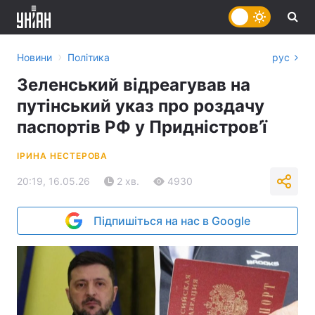
›
Новини
Політика
рус
Зеленський відреагував на
путінський указ про роздачу
паспортів РФ у Придністров’ї
ІРИНА НЕСТЕРОВА
20:19, 16.05.26
2 хв.
4930
Підпишіться на нас в Google