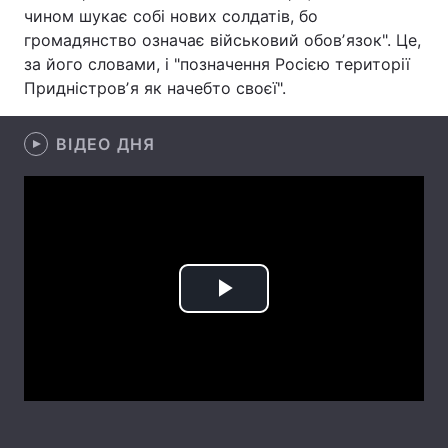
чином шукає собі нових солдатів, бо
Лонгріди
громадянство означає військовий обовʼязок". Це,
за його словами, і "позначення Росією території
Придністровʼя як начебто своєї".
Відео з Youtube
Статті
Інтерв'ю
Думки
ВІДЕО ДНЯ
Архів
Вакансії
Контакти
Послуги
Play
Video