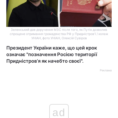
Зеленський дав доручення МЗС після того, як Путін дозволив
спрощене отримання громадянства РФ у Придністров'ї / колаж
УНІАН, фото УНІАН, Олексій Сувіров
Президент України каже, що цей крок
означає "позначення Росією території
Придністровʼя як начебто своєї".
Реклама
ad