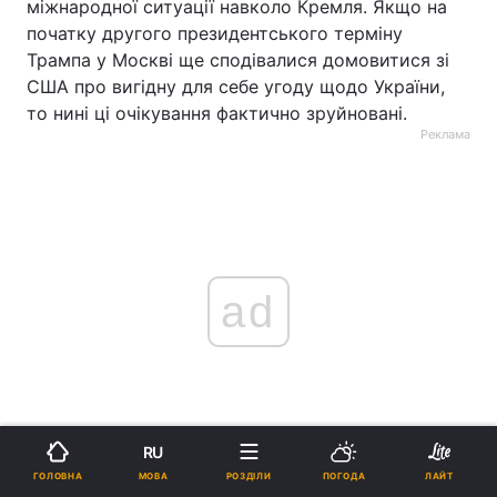
міжнародної ситуації навколо Кремля. Якщо на
початку другого президентського терміну
Трампа у Москві ще сподівалися домовитися зі
США про вигідну для себе угоду щодо України,
то нині ці очікування фактично зруйновані.
Реклама
ad
RU
МОВА
ГОЛОВНА
РОЗДІЛИ
ПОГОДА
ЛАЙТ
Вона також підкреслює, що Україна дедалі