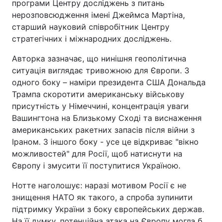
програми Центру досліджень з питань
нерозповсюдження імені Джеймса Мартіна,
старший науковий співробітник Центру
стратегічних і міжнародних досліджень.
Авторка зазначає, що нинішня геополітична
ситуація виглядає тривожною для Європи. З
одного боку – наміри президента США Дональда
Трампа скоротити американську військову
присутність у Німеччині, концентрація уваги
Вашингтона на Близькому Сході та виснаження
американських ракетних запасів після війни з
Іраном. З іншого боку - усе це відкриває "вікно
можливостей" для Росії, щоб натиснути на
Європу і змусити її поступитися Україною.
Нотте наголошує: наразі мотивом Росії є не
знищення НАТО як такого, а спроба зупинити
підтримку України з боку європейських держав.
На її думку, потенційна атака на Європу могла б