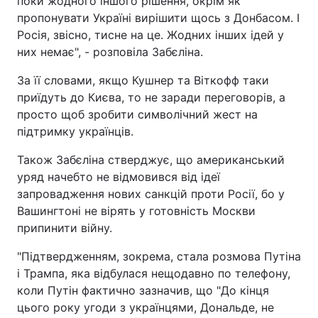
поки жодного іншого рішення, окрім як
пропонувати Україні вирішити щось з Донбасом. І
Росія, звісно, тисне на це. Жодних інших ідей у
них немає", - розповіла Забєліна.
За її словами, якщо Кушнер та Віткофф таки
приїдуть до Києва, то не заради переговорів, а
просто щоб зробити символічний жест на
підтримку українців.
Також Забєліна стверджує, що американський
уряд начебто не відмовився від ідеї
запровадження нових санкцій проти Росії, бо у
Вашингтоні не вірять у готовність Москви
припинити війну.
"Підтвердженням, зокрема, стала розмова Путіна
і Трампа, яка відбулася нещодавно по телефону,
коли Путін фактично зазначив, що "До кінця
цього року угоди з українцями, Дональде, не