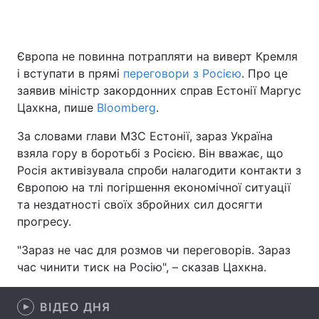
Європа не повинна потрапляти на виверт Кремля
Головна
Війна
і вступати в прямі
переговори з Росією
. Про це
заявив міністр закордонних справ Естонії Маргус
Україна
Політика
Цахкна, пише
Bloomberg
.
Економіка
Світ
За словами глави МЗС Естонії, зараз Україна
взяла гору в боротьбі з Росією. Він вважає, що
Спорт
Наука
Росія активізувала спроби налагодити контакти з
Європою на тлі погіршення економічної ситуації
Техно і зв'язок
Лайт
та нездатності своїх збройних сил досягти
Зброя
Інциденти
прогресу.
"Зараз не час для розмов чи переговорів. Зараз
Здоров'я
Туризм
час чинити тиск на Росію", – сказав Цахкна.
Цікавинки
Погода
ВІДЕО ДНЯ
Екологія
Регіони