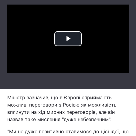
Лонгріди
Відео з Youtube
Статті
Інтерв'ю
Думки
Play
Архів
Вакансії
Video
Контакти
Послуги
Міністр зазначив, що в Європі сприймають
можливі переговори з Росією як можливість
вплинути на хід мирних переговорів, але він
назвав таке мислення "дуже небезпечним".
"Ми не дуже позитивно ставимося до цієї ідеї, що