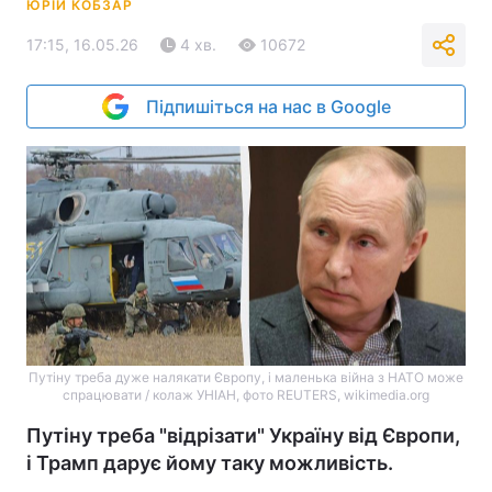
ЮРІЙ КОБЗАР
17:15, 16.05.26
4 хв.
10672
Підпишіться на нас в Google
Путіну треба дуже налякати Європу, і маленька війна з НАТО може
спрацювати / колаж УНІАН, фото REUTERS, wikimedia.org
Путіну треба "відрізати" Україну від Європи,
і Трамп дарує йому таку можливість.