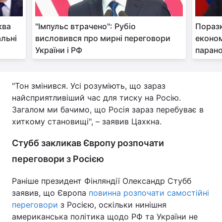
ква
"Імпульс втрачено": Рубіо
Поразк
льні
висловився про мирні переговори
економ
України і РФ
парано
"Тон змінився. Усі розуміють, що зараз
найсприятливіший час для тиску на Росію.
Загалом ми бачимо, що Росія зараз перебуває в
хиткому становищі", – заявив Цахкна.
Стубб закликав Європу розпочати
переговори з Росією
Раніше президент Фінляндії Олександр Стубб
заявив, що Європа
повинна розпочати самостійні
переговори
з Росією, оскільки нинішня
американська політика щодо РФ та України не