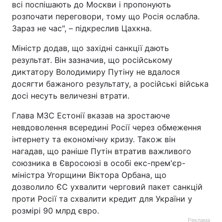
всі поспішають до Москви і пропонують
розпочати переговори, тому що Росія ослабла.
Тема оформлення
Зараз не час", – підкреслив Цахкна.
Міністр додав, що західні санкції дають
результат. Він зазначив, що російському
диктатору Володимиру Путіну не вдалося
досягти бажаного результату, а російські війська
досі несуть величезні втрати.
Глава МЗС Естонії вказав на зростаюче
невдоволення всередині Росії через обмеження
інтернету та економічну кризу. Також він
нагадав, що раніше Путін втратив важливого
союзника в Євросоюзі в особі екс-прем'єр-
міністра Угорщини Віктора Орбана, що
дозволило ЄС ухвалити черговий пакет санкцій
проти Росії та схвалити кредит для України у
розмірі 90 млрд євро.
Реклама