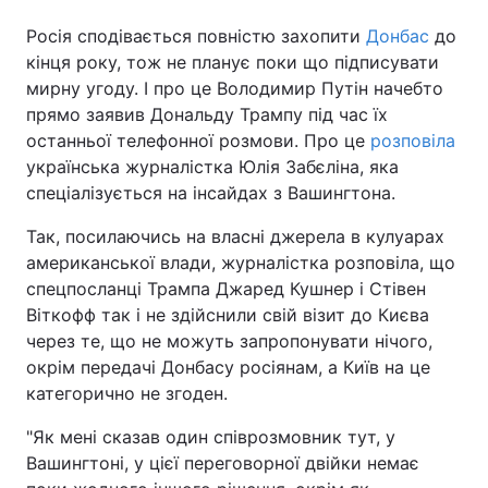
Росія сподівається повністю захопити
Донбас
до
кінця року, тож не планує поки що підписувати
мирну угоду. І про це Володимир Путін начебто
прямо заявив Дональду Трампу під час їх
останньої телефонної розмови. Про це
розповіла
українська журналістка Юлія Забєліна, яка
спеціалізується на інсайдах з Вашингтона.
Так, посилаючись на власні джерела в кулуарах
американської влади, журналістка розповіла, що
спецпосланці Трампа Джаред Кушнер і Стівен
Віткофф так і не здійснили свій візит до Києва
через те, що не можуть запропонувати нічого,
окрім передачі Донбасу росіянам, а Київ на це
категорично не згоден.
"Як мені сказав один співрозмовник тут, у
Вашингтоні, у цієї переговорної двійки немає