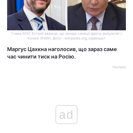
Глава МЗС Естонії вважає, що західні санкції дають результат /
Колаж УНІАН, фото – wikipedia.org, скриншот
Маргус Цахкна наголосив, що зараз саме
час чинити тиск на Росію.
Реклама
ad