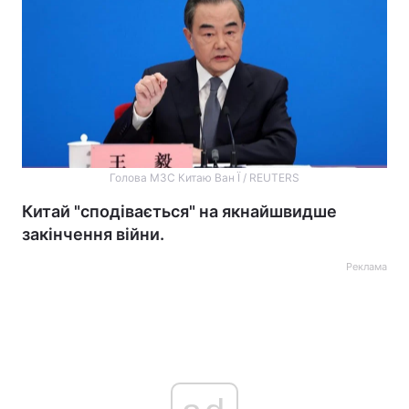
Голова МЗС Китаю Ван Ї / REUTERS
Китай "сподівається" на якнайшвидше
закінчення війни.
Реклама