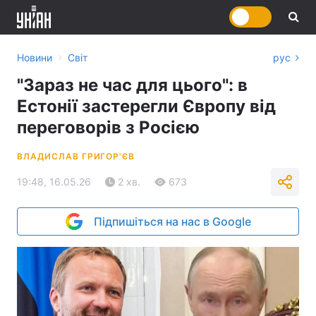
›
Новини
Світ
рус
"Зараз не час для цього": в
Естонії застерегли Європу від
переговорів з Росією
ВЛАДИСЛАВ ГРИГОР'ЄВ
19:48, 16.05.26
2 хв.
673
Підпишіться на нас в Google