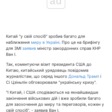
ad
Китай "у свій спосіб" зробив багато для
наближення
миру в Україні
. Про це на брифінгу
для ЗМІ
заявив
міністр закордонних справ КНР
Ван І.
Так, коментуючи візит президента США до
Китаю, китайський урядовець повідомив
журналістам, що серед іншого
Дональд Трамп
і
Сі Цзіньпін обговорювали "українську кризу".
"І Китай, і США сподіваються на якнайшвидше
закінчення військових дій і вже зробили багато
для заохочення до миру та переговорів, кожен у
свій спосіб", - заявив Ван І.