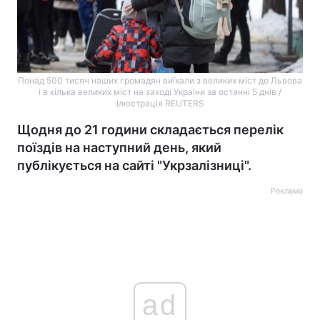
Понад 500 тисяч наших громадян виїхали з великих міст до Львова
і в кілька великих міст на заході України за останні 5 днів /
Ілюстрація REUTERS
Щодня до 21 години складається перелік
поїздів на наступний день, який
публікується на сайті "Укрзалізниці".
Реклама
ad