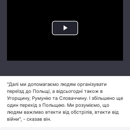
Лонгріди
Відео з Youtube
Статті
Play
Інтерв'ю
Думки
Video
Архів
Вакансії
Контакти
Послуги
"Далі ми допомагаємо людям організувати
переїзд до Польщі, а відсьогодні також в
Угорщину, Румунію та Словаччину. І збільшено ще
один перехід з Польщею. Ми розуміємо, що
людям важливо втекти від обстрілів, втекти від
війни", - сказав він.