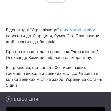
Головна
Війна
Відсьогодні "Укрзалізниця"
допомагає людям
Україна
Політика
переїхати до Угорщини, Румунії та Словаччини,
щоб втекти від обстрілів.
Економіка
Світ
Про це сказав голова правління "Укрзалізниці"
Спорт
Наука
Олександр Камишин під час телемарафону.
Техно і зв'язок
Лайт
Він розповів, що понад 500 тисяч наших
громадян виїхали з великих міст до Львова і в
Зброя
Інциденти
кілька великих міст на заході України за останні
5 днів.
Здоров'я
Туризм
Цікавинки
Погода
ВІДЕО ДНЯ
Екологія
Регіони