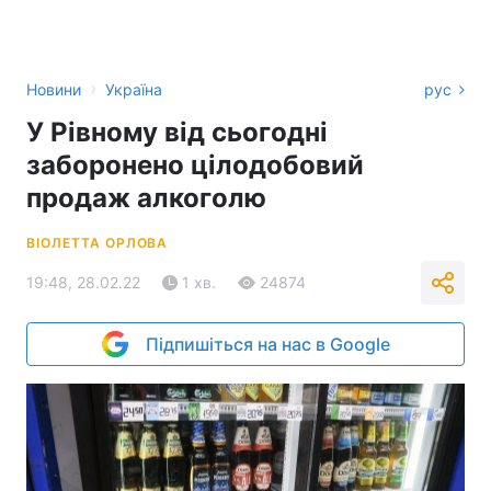
›
Новини
Україна
рус
У Рівному від сьогодні
заборонено цілодобовий
продаж алкоголю
ВІОЛЕТТА ОРЛОВА
19:48, 28.02.22
1 хв.
24874
Підпишіться на нас в Google