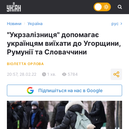
›
Новини
Україна
рус
"Укрзалізниця" допомагає
українцям виїхати до Угорщини,
Румунії та Словаччини
ВІОЛЕТТА ОРЛОВА
20:57, 28.02.22
1 хв.
5784
Підпишіться на нас в Google